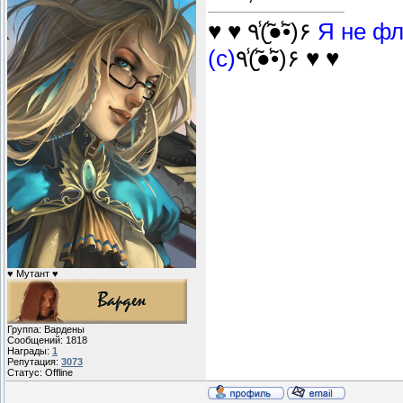
♥ ♥ ٩(̾●̮̮̃̾•̃̾)۶
Я не фл
(с)
٩(̾●̮̮̃̾•̃̾)۶ ♥ ♥
♥ Мутант ♥
Группа: Вардены
Сообщений:
1818
Награды:
1
Репутация:
3073
Статус:
Offline