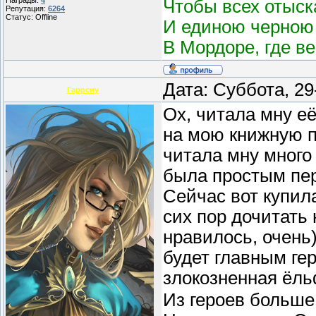
Награды:
4
Чтобы всех отыск
Репутация:
6264
Статус:
Offline
И единою черною 
В Мордоре, где в
Дата: Суббота, 29
Гаррсиу
Ох, читала мну е
на мою книжную п
читала мну много 
была простым пер
Сейчас вот купил
сих пор дочитать н
нравилось, очень)
будет главным ге
злокозненная ёль
Из героев больше