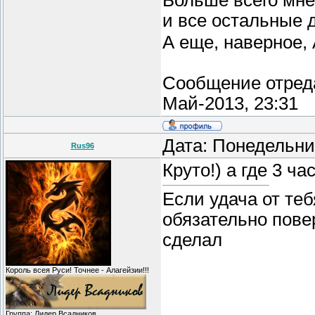
Больше всего мне
и все остальные
А еще, наверное, 
Сообщение отред
Май-2013, 23:31
Дата: Понедельни
Rus96
Круто!) а где 3 ча
Если удача от теб
обязательно пове
сделал
Король всея Руси! Точнее - Алагейзии!!!
Группа: Лидер Всадников