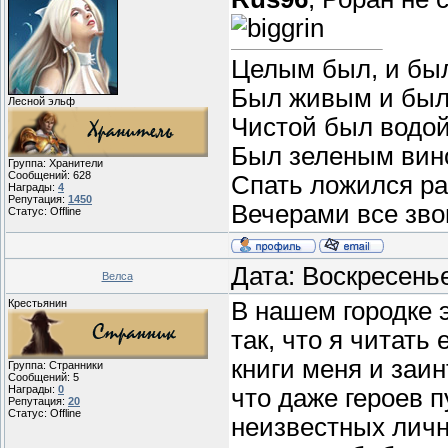
Целым был, и бы
Был живым и был
Лесной эльф
Чистой был водой
Был зеленым вин
Группа: Хранители
Сообщений:
628
Спать ложился ра
Награды:
4
Репутация:
1450
Вечерами все звон
Статус:
Offline
Дата: Воскресень
Велса
Крестьянин
В нашем городке 
так, что я читать
книги меня и заин
Группа: Странники
Сообщений:
5
Награды:
0
что даже героев 
Репутация:
20
Статус:
Offline
неизвестных личн