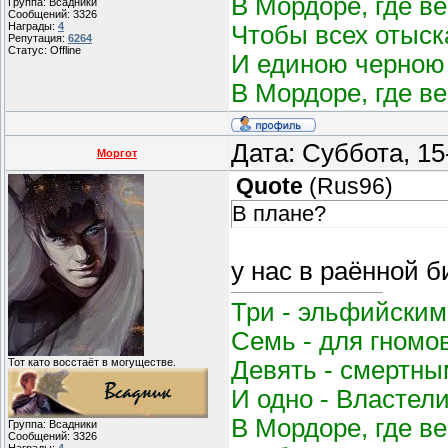
В Мордоре, где в
Группа: Всадники
Сообщений:
3326
Награды:
4
Чтобы всех отыск
Репутация:
6264
Статус:
Offline
И единою черною 
В Мордоре, где в
Дата: Суббота, 15
Моргот
Quote
(
Rus96
)
В плане?
у нас в раённой 
Три - эльфийским
Семь - для гномо
Девять - смертным
Тот като восстаёт в могуществе.
И одно - Властел
В Мордоре, где в
Группа: Всадники
Сообщений:
3326