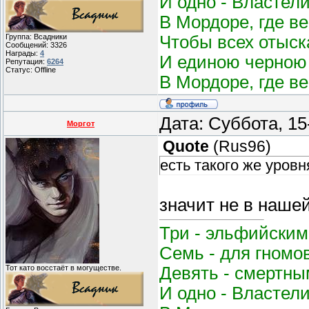
И одно - Властел
В Мордоре, где в
Чтобы всех отыск
Группа: Всадники
Сообщений:
3326
Награды:
4
И единою черною 
Репутация:
6264
Статус:
Offline
В Мордоре, где в
Дата: Суббота, 15
Моргот
Quote
(
Rus96
)
есть такого же уровн
значит не в наше
Три - эльфийским
Семь - для гномо
Девять - смертным
Тот като восстаёт в могуществе.
И одно - Властел