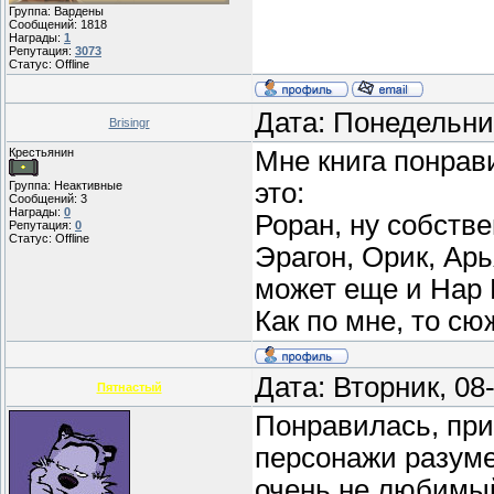
Группа: Вардены
Сообщений:
1818
Награды:
1
Репутация:
3073
Статус:
Offline
Дата: Понедельни
Brisingr
Крестьянин
Мне книга понрав
это:
Группа: Неактивные
Сообщений:
3
Награды:
0
Роран, ну собств
Репутация:
0
Статус:
Offline
Эрагон, Орик, Арь
может еще и Нар 
Как по мне, то сю
Дата: Вторник, 08
Пятнастый
Понравилась, пр
персонажи разуме
очень не любимый