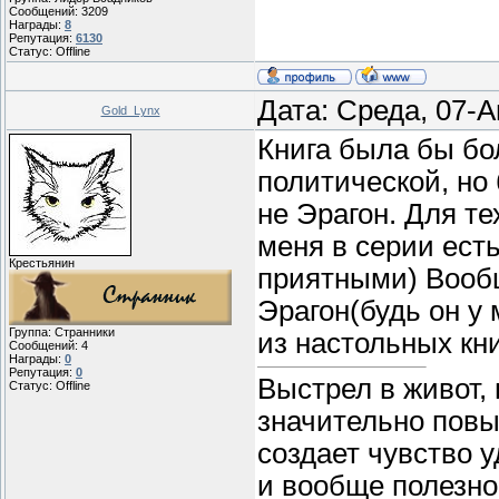
Сообщений:
3209
Награды:
8
Репутация:
6130
Статус:
Offline
Дата: Среда, 07-А
Gold_Lynx
Книга была бы бо
политической, но 
не Эрагон. Для те
меня в серии ест
Крестьянин
приятными) Вообщ
Эрагон(будь он у
Группа: Странники
из настольных кни
Сообщений:
4
Награды:
0
Репутация:
0
Выстрел в живот, 
Статус:
Offline
значительно повы
создает чувство 
и вообще полезно