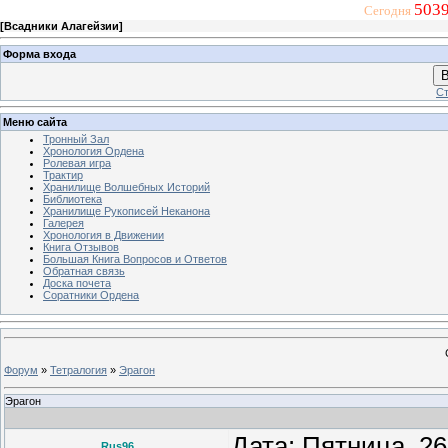
5039
Сегодня
[
Всадники Алагейзии
]
Форма входа
В
Ст
Меню сайта
Тронный Зал
Хронология Ордена
Ролевая игра
Трактир
Хранилище Волшебных Историй
Библиотека
Хранилище Рукописей Неканона
Галерея
Хронология в Движении
Книга Отзывов
Большая Книга Вопросов и Ответов
Обратная связь
Доска почета
Соратники Ордена
Форум
»
Тетралогия
»
Эрагон
Эрагон
Дата: Пятница, 26
Rus96