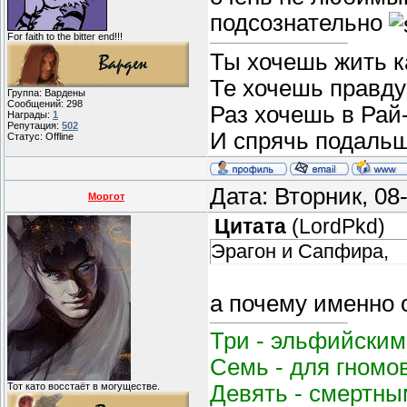
подсознательно
For faith to the bitter end!!!
Ты хочешь жить ка
Те хочешь правду 
Группа: Вардены
Сообщений:
298
Раз хочешь в Рай
Награды:
1
Репутация:
502
И спрячь подаль
Статус:
Offline
Дата: Вторник, 08
Моргот
Цитата
(
LordPkd
)
Эрагон и Сапфира,
а почему именно 
Три - эльфийским
Семь - для гномо
Девять - смертным
Тот като восстаёт в могуществе.