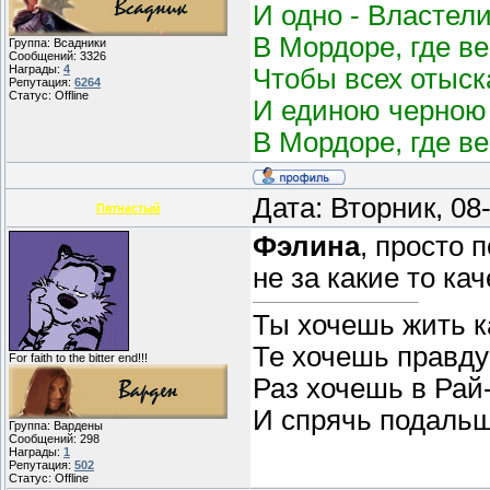
И одно - Властел
В Мордоре, где в
Группа: Всадники
Сообщений:
3326
Награды:
4
Чтобы всех отыск
Репутация:
6264
Статус:
Offline
И единою черною 
В Мордоре, где в
Дата: Вторник, 08
Пятнастый
Фэлина
, просто 
не за какие то кач
Ты хочешь жить ка
Те хочешь правду 
For faith to the bitter end!!!
Раз хочешь в Рай
И спрячь подаль
Группа: Вардены
Сообщений:
298
Награды:
1
Репутация:
502
Статус:
Offline