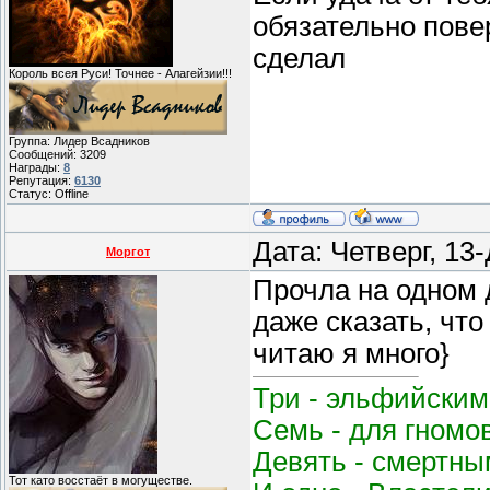
обязательно пове
сделал
Король всея Руси! Точнее - Алагейзии!!!
Группа: Лидер Всадников
Сообщений:
3209
Награды:
8
Репутация:
6130
Статус:
Offline
Дата: Четверг, 13
Моргот
Прочла на одном 
даже сказать, что
читаю я много}
Три - эльфийским
Семь - для гномо
Девять - смертным
Тот като восстаёт в могуществе.