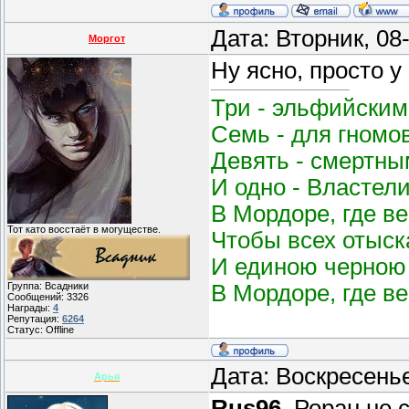
Дата: Вторник, 08
Моргот
Ну ясно, просто у
Три - эльфийским
Семь - для гномо
Девять - смертным
И одно - Властел
В Мордоре, где в
Тот като восстаёт в могуществе.
Чтобы всех отыск
И единою черною 
В Мордоре, где в
Группа: Всадники
Сообщений:
3326
Награды:
4
Репутация:
6264
Статус:
Offline
Дата: Воскресень
Арья
Rus96
, Роран не