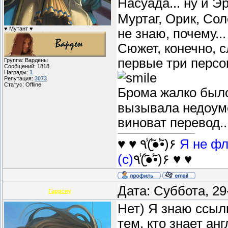
Насуада... ну и Эр
Муртаг, Орик, Сол
♥ Мутант ♥
не знаю, почему...
Сюжет, конечно, 
первые три персон
Группа: Вардены
Сообщений:
1818
Награды:
1
Репутация:
3073
Статус:
Offline
Брома жалко был
вызывала недоуме
виноват перевод..
♥ ♥ ٩(̾●̮̮̃̾•̃̾)۶
Я не фл
(с)
٩(̾●̮̮̃̾•̃̾)۶ ♥ ♥
Дата: Суббота, 29
Гаррсиу
Нет) Я знаю ссыл
тем, кто знает ан