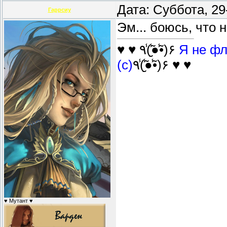
Дата: Суббота, 29
Гаррсиу
Эм... боюсь, что 
♥ ♥ ٩(̾●̮̮̃̾•̃̾)۶
Я не фл
(с)
٩(̾●̮̮̃̾•̃̾)۶ ♥ ♥
♥ Мутант ♥