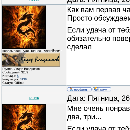
Как вам первая ч
Просто обсуждаем
Если удача от теб
обязательно пове
сделал
Король всея Руси! Точнее - Алагейзии!!!
Группа: Лидер Всадников
Сообщений:
3209
Награды:
8
Репутация:
6130
Статус:
Offline
Дата: Пятница, 26
Rus96
Мне очень понрав
два, три...
Если удача от теб