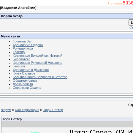
5038
Сегодня
[
Всадники Алагейзии
]
Форма входа
В
Ст
Меню сайта
Тронный Зал
Хронология Ордена
Ролевая игра
Трактир
Хранилище Волшебных Историй
Библиотека
Хранилище Рукописей Неканона
Галерея
Хронология в Движении
Книга Отзывов
Большая Книга Вопросов и Ответов
Обратная связь
Доска почета
Соратники Ордена
Ст
Форум
»
Фан-территория
»
Гарри Поттер
Гарри Поттер
Дата: Среда, 03-
Арья