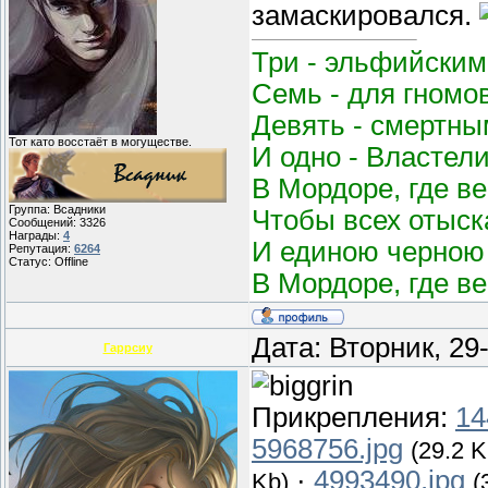
замаскировался.
Три - эльфийским
Семь - для гномо
Девять - смертным
Тот като восстаёт в могуществе.
И одно - Властел
В Мордоре, где в
Группа: Всадники
Чтобы всех отыск
Сообщений:
3326
Награды:
4
И единою черною 
Репутация:
6264
Статус:
Offline
В Мордоре, где в
Дата: Вторник, 29
Гаррсиу
Прикрепления:
14
5968756.jpg
(29.2 K
·
4993490.jpg
Kb)
(