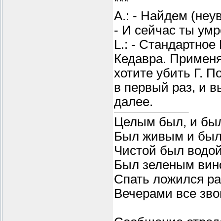
***
A.: - Найдем (неу
- И сейчас ты умр
L.: - Стандартно
Кедавра. Применяе
хотите убить Г. П
в первый раз, и вы
далее.
Целым был, и бы
Был живым и был
Чистой был водой
Был зеленым вин
Спать ложился ра
Вечерами все звон