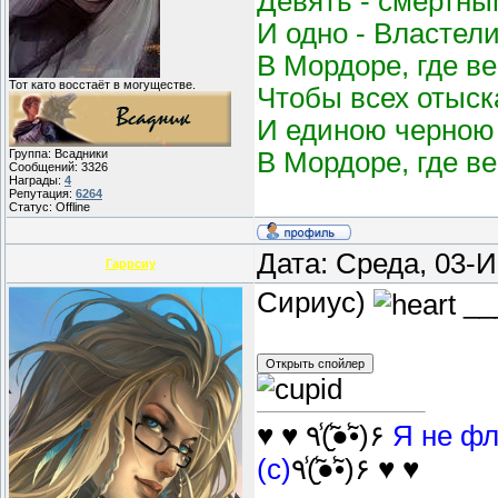
Девять - смертным
И одно - Властел
В Мордоре, где в
Тот като восстаёт в могуществе.
Чтобы всех отыск
И единою черною 
В Мордоре, где в
Группа: Всадники
Сообщений:
3326
Награды:
4
Репутация:
6264
Статус:
Offline
Дата: Среда, 03-
Гаррсиу
Сириус)
__
♥ ♥ ٩(̾●̮̮̃̾•̃̾)۶
Я не фл
(с)
٩(̾●̮̮̃̾•̃̾)۶ ♥ ♥