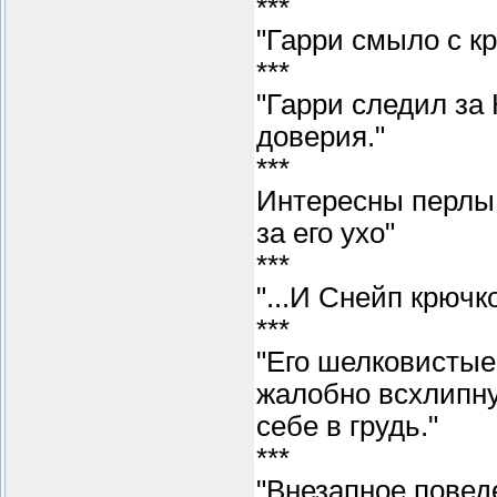
***
"Гарри смыло с кр
***
"Гарри следил за 
доверия."
***
Интересны перлы 
за его ухо"
***
"...И Снейп крючк
***
"Его шелковистые
жалобно всхлипну
себе в грудь."
***
"Внезапное повед