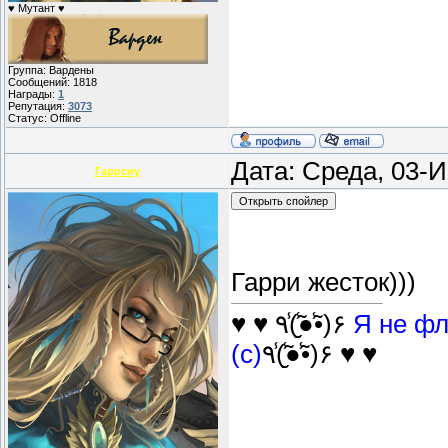
♥ Мутант ♥
Группа: Вардены
Сообщений:
1818
Награды:
1
Репутация:
3073
Статус:
Offline
Дата: Среда, 03-
Гаррсиу
Гарри жесток)))
♥ ♥ ٩(̾●̮̮̃̾•̃̾)۶
Я не фл
(с)
٩(̾●̮̮̃̾•̃̾)۶ ♥ ♥