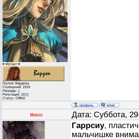
♥ Мутант ♥
Группа: Вардены
Сообщений:
1818
Награды:
1
Репутация:
3073
Статус:
Offline
Дата: Суббота, 2
Моргот
Гаррсиу
, пласти
мальчишке вниман