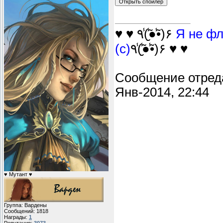
♥ ♥ ٩(̾●̮̮̃̾•̃̾)۶
Я не фл
(с)
٩(̾●̮̮̃̾•̃̾)۶ ♥ ♥
Сообщение отред
Янв-2014, 22:44
♥ Мутант ♥
Группа: Вардены
Сообщений:
1818
Награды:
1