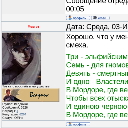
Сообщение отред
00:05
Дата: Среда, 03-
Моргот
Хорошо, что у ме
смеха.
Три - эльфийским
Семь - для гномо
Девять - смертным
И одно - Властел
Тот като восстаёт в могуществе.
В Мордоре, где в
Чтобы всех отыск
И единою черною 
Группа: Всадники
Сообщений:
3326
Награды:
4
В Мордоре, где в
Репутация:
6264
Статус:
Offline