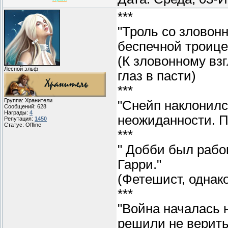
***
"Троль со зловон
беспечной троице
(К зловонному вз
Лесной эльф
глаз в пасти)
***
Группа: Хранители
"Снейп наклонился
Сообщений:
628
Награды:
4
неожиданности. П
Репутация:
1450
Статус:
Offline
***
" Добби был рабо
Гарри."
(Фетешист, однако.
***
"Война началась 
решили не верить