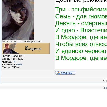
Три - эльфийским
Семь - для гномо
Девять - смертным
И одно - Властел
В Мордоре, где в
Тот като восстаёт в могуществе.
Чтобы всех отыск
И единою черною 
В Мордоре, где в
Группа: Всадники
Сообщений:
3326
Награды:
4
Репутация:
6264
Статус:
Offline
Ст
По