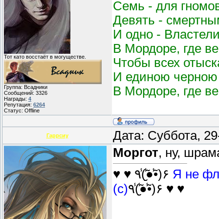
Семь - для гномо
Девять - смертным
И одно - Властел
В Мордоре, где в
Тот като восстаёт в могуществе.
Чтобы всех отыск
И единою черною 
В Мордоре, где в
Группа: Всадники
Сообщений:
3326
Награды:
4
Репутация:
6264
Статус:
Offline
Дата: Суббота, 2
Гаррсиу
Моргот
, ну, шрам
♥ ♥ ٩(̾●̮̮̃̾•̃̾)۶
Я не фл
(с)
٩(̾●̮̮̃̾•̃̾)۶ ♥ ♥