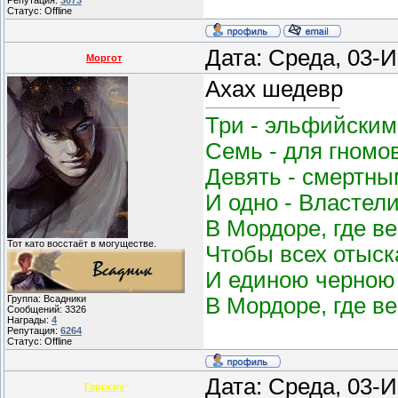
Репутация:
3073
Статус:
Offline
Дата: Среда, 03-
Моргот
Ахах шедевр
Три - эльфийским
Семь - для гномо
Девять - смертным
И одно - Властел
В Мордоре, где в
Тот като восстаёт в могуществе.
Чтобы всех отыск
И единою черною 
В Мордоре, где в
Группа: Всадники
Сообщений:
3326
Награды:
4
Репутация:
6264
Статус:
Offline
Дата: Среда, 03-
Гаррсиу