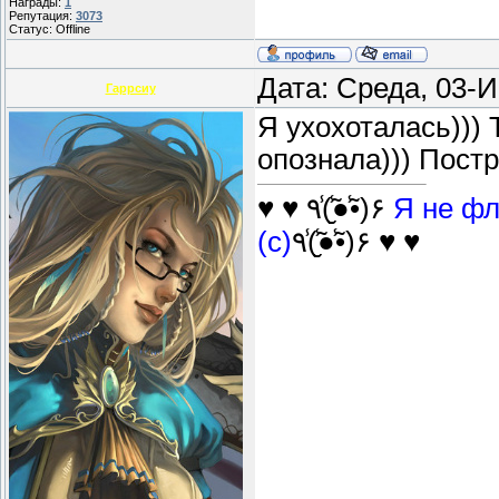
Награды:
1
Репутация:
3073
Статус:
Offline
Дата: Среда, 03-
Гаррсиу
Я ухохоталась)))
опознала))) Постр
♥ ♥ ٩(̾●̮̮̃̾•̃̾)۶
Я не фл
(с)
٩(̾●̮̮̃̾•̃̾)۶ ♥ ♥