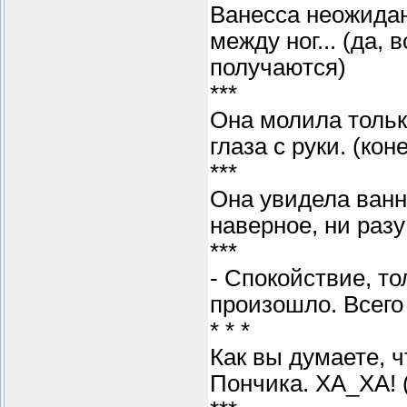
Ванесса неожидан
между ног... (да,
получаются)
***
Она молила тольк
глаза с руки. (ко
***
Она увидела ванну
наверное, ни разу
***
- Спокойствие, то
произошло. Всего
* * *
Как вы думаете, 
Пончика. ХА_ХА! 