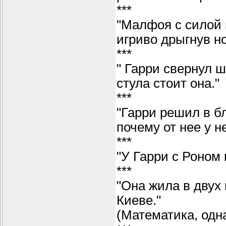
***
"Малфоя с силой 
игриво дрыгнув но
***
" Гарри свернул ш
стула стоит она."
***
"Гарри решил в б
почему от нее у н
***
"У Гарри с Роном
***
"Она жила в двух
Киеве."
(Математика, одна