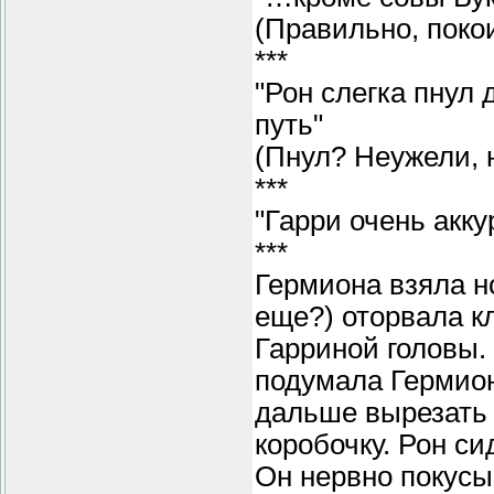
(Правильно, пок
***
"Рон слегка пнул 
путь"
(Пнул? Неужели, 
***
"Гарри очень акк
***
Гермиона взяла н
еще?) оторвала кл
Гарриной головы.
подумала Гермион
дальше вырезать 
коробочку. Рон с
Он нервно покусы