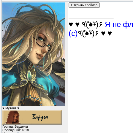
♥ ♥ ٩(̾●̮̮̃̾•̃̾)۶
Я не фл
(с)
٩(̾●̮̮̃̾•̃̾)۶ ♥ ♥
♥ Мутант ♥
Группа: Вардены
Сообщений:
1818