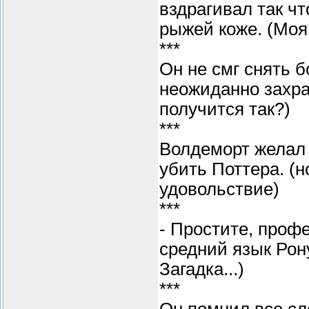
вздрагивал так чт
рыжей коже. (Моя
***
Он не смг снять б
неожиданно захра
получится так?)
***
Волдеморт желал 
убить Поттера. (н
удовольствие)
***
- Простите, проф
средний язык Рону
Загадка...)
***