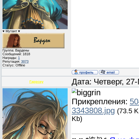
♥ Мутант ♥
Группа: Вардены
Сообщений:
1818
Награды:
1
Репутация:
3073
Статус:
Offline
Дата: Четверг, 27
Гаррсиу
Прикрепления:
50
3343808.jpg
(73.5 K
Kb)