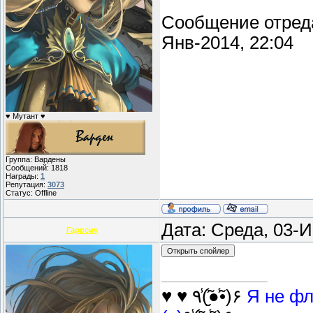
Сообщение отред
Янв-2014, 22:04
♥ Мутант ♥
Группа: Вардены
Сообщений:
1818
Награды:
1
Репутация:
3073
Статус:
Offline
Дата: Среда, 03-
Гаррсиу
♥ ♥ ٩(̾●̮̮̃̾•̃̾)۶
Я не фл