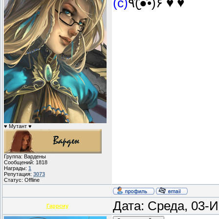
(с)
٩(̾●̮̮̃̾•̃̾)۶ ♥ ♥
♥ Мутант ♥
Группа: Вардены
Сообщений:
1818
Награды:
1
Репутация:
3073
Статус:
Offline
Дата: Среда, 03-
Гаррсиу