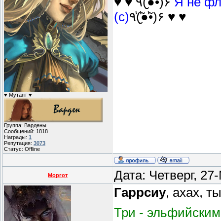
♥ ♥ ٩(̾●̮̮̃̾•̃̾)۶
Я не фл
(с)
٩(̾●̮̮̃̾•̃̾)۶ ♥ ♥
♥ Мутант ♥
Группа: Вардены
Сообщений:
1818
Награды:
1
Репутация:
3073
Статус:
Offline
Дата: Четверг, 27
Моргот
Гаррсиу
, ахах, 
Три - эльфийским