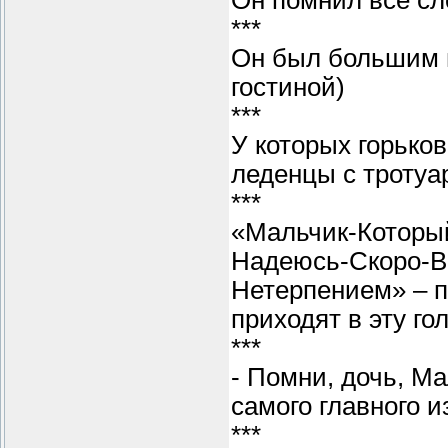
Он помнил все сло
***
Он был большим и
гостиной)
***
У которых горько
леденцы с тротуар
***
«Мальчик-Которы
Надеюсь-Скоро-В
Нетерпением» – п
приходят в эту гол
***
- Помни, дочь, М
самого главного и
***