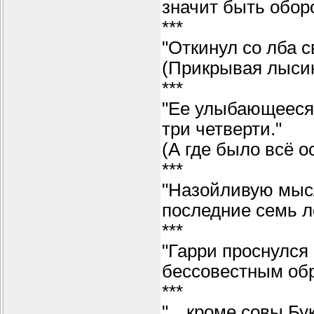
значит быть обор
***
"Откинул со лба 
(Прикрывая лысину
***
"Ее улыбающееся 
три четверти."
(А где было всё о
***
"Назойливую мысл
последние семь ле
***
"Гарри проснулся 
бессовестным обр
***
"…кроме совы Букл