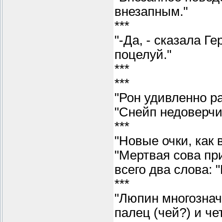
внезапным."
***
"-Да, - сказала 
поцелуй."
***
***
"Рон удивленно р
"Снейп недоверчи
***
"Новые очки, как 
"Мертвая сова пр
всего два слова: 
***
"Люпин многознач
палец (чей?) и че