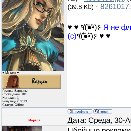
·
8261017.
(39.8 Kb)
♥ ♥ ٩(̾●̮̮̃̾•̃̾)۶
Я не фл
(с)
٩(̾●̮̮̃̾•̃̾)۶ ♥ ♥
♥ Мутант ♥
Группа: Вардены
Сообщений:
1818
Награды:
1
Репутация:
3073
Статус:
Offline
Дата: Среда, 30-А
Моргот
Цбойные рекламк