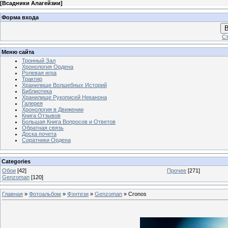
[
Всадники Алагейзии
]
Форма входа
В
Ст
Меню сайта
Тронный Зал
Хронология Ордена
Ролевая игра
Трактир
Хранилище Волшебных Историй
Библиотека
Хранилище Рукописей Неканона
Галерея
Хронология в Движении
Книга Отзывов
Большая Книга Вопросов и Ответов
Обратная связь
Доска почета
Соратники Ордена
Categories
Обои
[42]
Прочее
[271]
Genzoman
[120]
Главная
»
Фотоальбом
»
Фэнтези
»
Genzoman
» Cronos