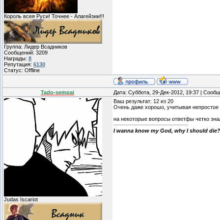
Король всея Руси! Точнее - Алагейзии!!!
Группа: Лидер Всадников
Сообщений:
3209
Награды:
8
Репутация:
6130
Статус:
Offline
Tado-sempai
Дата: Суббота, 29-Дек-2012, 19:37 | Сооб
Ваш результат: 12 из 20
Очень даже хорошо, учитывая непростое
на некоторые вопросы ответфы четко знал
I wanna know my God, why I should die? 
Judas Iscariot