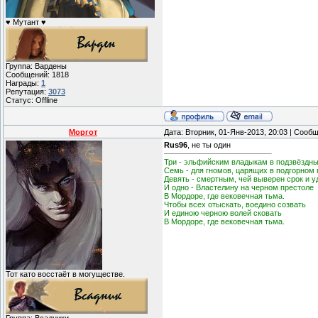
♥ Мутант ♥
Группа: Вардены
Сообщений:
1818
Награды:
1
Репутация:
3073
Статус:
Offline
Моргот
Дата: Вторник, 01-Янв-2013, 20:03 | Сооб
Rus96
, не ты один
Три - эльфийским владыкам в подзвёздны
Семь - для гномов, царящих в подгорном 
Девять - смертным, чей выверен срок и у
И одно - Властелину на черном престоле
В Мордоре, где вековечная тьма.
Чтобы всех отыскать, воедино созвать
И единою черною волей сковать
В Мордоре, где вековечная тьма.
Тот като восстаёт в могуществе.