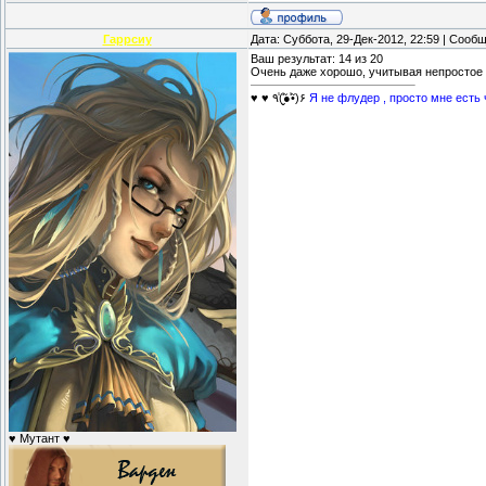
Гаррсиу
Дата: Суббота, 29-Дек-2012, 22:59 | Сооб
Ваш результат: 14 из 20
Очень даже хорошо, учитывая непростое
♥ ♥ ٩(̾●̮̮̃̾•̃̾)۶
Я не флудер , просто мне есть ч
♥ Мутант ♥