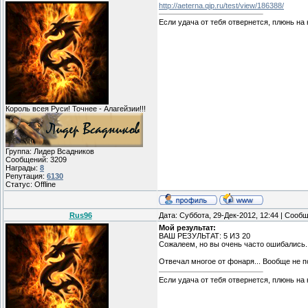
http://aeterna.qip.ru/test/view/186388/
Если удача от тебя отвернется, плюнь на
Король всея Руси! Точнее - Алагейзии!!!
Группа: Лидер Всадников
Сообщений:
3209
Награды:
8
Репутация:
6130
Статус:
Offline
Rus96
Дата: Суббота, 29-Дек-2012, 12:44 | Сооб
Мой результат:
ВАШ РЕЗУЛЬТАТ: 5 ИЗ 20
Сожалеем, но вы очень часто ошибались.
Отвечал многое от фонаря... Вообще не 
Если удача от тебя отвернется, плюнь на