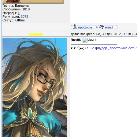
Группа: Вардены
Сообщений:
1818
Награды:
1
Репутация:
3073
Статус:
Offline
Гаррсиу
Дата: Воскресенье, 30-Дек-2012, 00:18 |
Rus96
,
♥ ♥ ٩(̾●̮̮̃̾•̃̾)۶
Я не флудер , просто мне есть ч