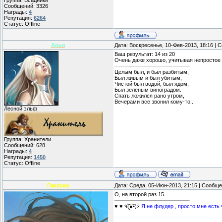
Группа: Всадники
Сообщений:
3326
Награды:
4
Репутация:
6264
Статус:
Offline
Арья
Дата: Воскресенье, 10-Фев-2013, 18:16 |
Ваш результат: 14 из 20
Очень даже хорошо, учитывая непростое
Целым был, и был разбитым,
Был живым и был убитым,
Чистой был водой, был ядом,
Был зеленым виноградом.
Спать ложился рано утром,
Вечерами все звонил кому-то...
Лесной эльф
Группа: Хранители
Сообщений:
628
Награды:
4
Репутация:
1450
Статус:
Offline
Гаррсиу
Дата: Среда, 05-Июн-2013, 21:15 | Сообщ
О, на второй раз 15...
♥ ♥ ٩(̾●̮̮̃̾•̃̾)۶
Я не флудер , просто мне есть ч