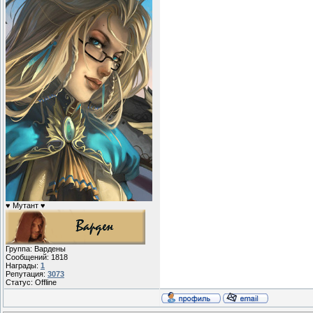
♥ Мутант ♥
Группа: Вардены
Сообщений:
1818
Награды:
1
Репутация:
3073
Статус:
Offline