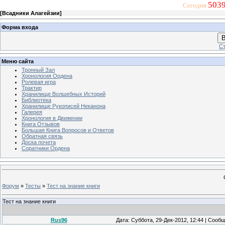
5039
Сегодня
[
Всадники Алагейзии
]
Форма входа
В
Ст
Меню сайта
Тронный Зал
Хронология Ордена
Ролевая игра
Трактир
Хранилище Волшебных Историй
Библиотека
Хранилище Рукописей Неканона
Галерея
Хронология в Движении
Книга Отзывов
Большая Книга Вопросов и Ответов
Обратная связь
Доска почета
Соратники Ордена
Форум
»
Тесты
»
Тест на знание книги
Тест на знание книги
Rus96
Дата: Суббота, 29-Дек-2012, 12:44 | Сооб