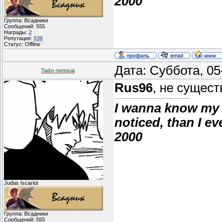
2000
Группа: Всадники
Сообщений:
555
Награды:
2
Репутация:
539
Статус:
Offline
Дата: Суббота, 0
Tado-sempai
Rus96
, не сущес
I wanna know my 
noticed, than I e
2000
Judas Iscariot
Группа: Всадники
Сообщений:
555