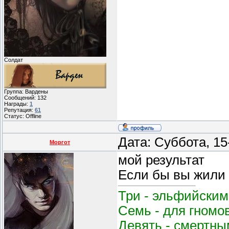
Солдат
Группа: Вардены
Сообщений:
132
Награды:
1
Репутация:
61
Статус:
Offline
Дата: Суббота, 15
Моргот
мой результат
Если бы вы жили 
Три - эльфийским
Семь - для гномо
Девять - смертным