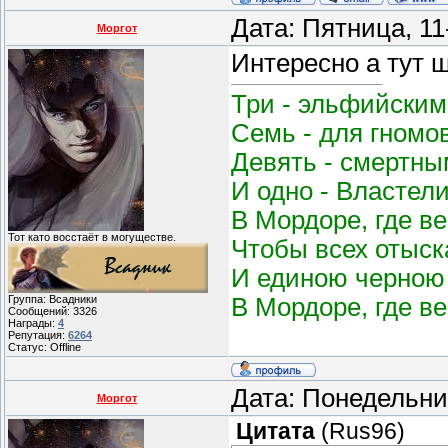
Дата: Пятница, 11
Моргот
Интересно а тут 
Три - эльфийским
Семь - для гномо
Девять - смертным
И одно - Властел
В Мордоре, где в
Тот като восстаёт в могуществе.
Чтобы всех отыск
И единою черною 
В Мордоре, где в
Группа: Всадники
Сообщений:
3326
Награды:
4
Репутация:
6264
Статус:
Offline
Дата: Понедельни
Моргот
Цитата
(
Rus96
)