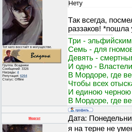
Нету
Так всегда, посм
раззаков! *пошла 
Три - эльфийским
Семь - для гномо
Тот като восстаёт в могуществе.
Девять - смертным
И одно - Властел
Группа: Всадники
Сообщений:
3326
Награды:
4
В Мордоре, где в
Репутация:
6264
Статус:
Offline
Чтобы всех отыск
И единою черною 
В Мордоре, где в
Дата: Понедельни
Моргот
я на терне не уме