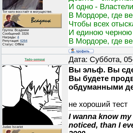
И одно - Властел
Тот като восстаёт в могуществе.
В Мордоре, где в
Чтобы всех отыск
И единою черною 
Группа: Всадники
Сообщений:
3326
Награды:
4
В Мордоре, где в
Репутация:
6264
Статус:
Offline
Дата: Суббота, 0
Tado-sempai
Вы эльф. Вы сде
Вы будете продв
обдуманными де
не хороший тест
I wanna know my 
noticed, than I e
Judas Iscariot