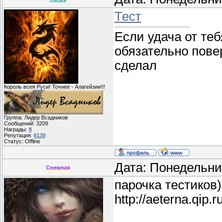
Тест
Если удача от теб
обязательно пове
сделал
Король всея Руси! Точнее - Алагейзии!!!
Группа: Лидер Всадников
Сообщений:
3209
Награды:
8
Репутация:
6130
Статус:
Offline
Дата: Понедельни
Снежная
парочка тестиков)
http://aeterna.qip.r