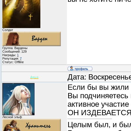
Солдат
Группа: Вардены
Сообщений:
129
Награды:
1
Репутация:
7
Статус:
Offline
Дата: Воскресень
Арья
Если бы вы жили 
Вы подчиняетесь 
активное участие
ОН ИЗДЕВАЕТСЯ
Лесной эльф
Целым был, и бы