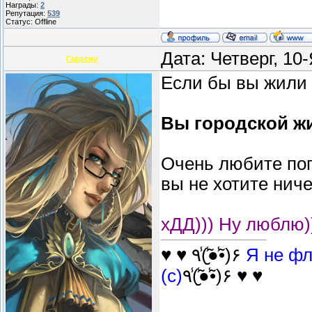
Награды:
2
Репутация:
539
Статус:
Offline
Дата: Четверг, 10
Гаррсиу
Если бы вы жили 
Вы городской жи
Очень любите пог
вы не хотите ниче
хДД))) Ну люблю)
♥ ♥ ٩(̾●̮̮̃̾•̃̾)۶
Я не фл
(с)
٩(̾●̮̮̃̾•̃̾)۶ ♥ ♥