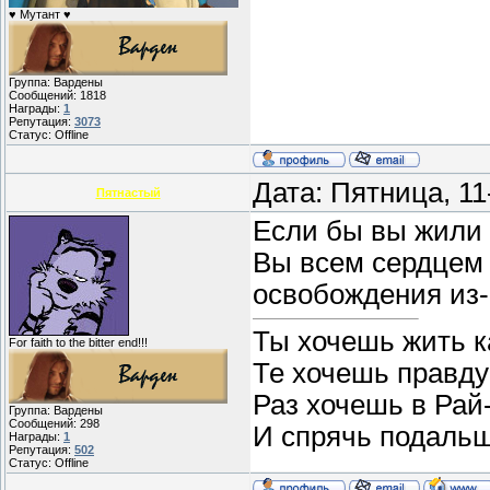
♥ Мутант ♥
Группа: Вардены
Сообщений:
1818
Награды:
1
Репутация:
3073
Статус:
Offline
Дата: Пятница, 1
Пятнастый
Если бы вы жили 
Вы всем сердцем 
освобождения из-
Ты хочешь жить ка
For faith to the bitter end!!!
Те хочешь правду 
Раз хочешь в Рай
Группа: Вардены
Сообщений:
298
И спрячь подаль
Награды:
1
Репутация:
502
Статус:
Offline