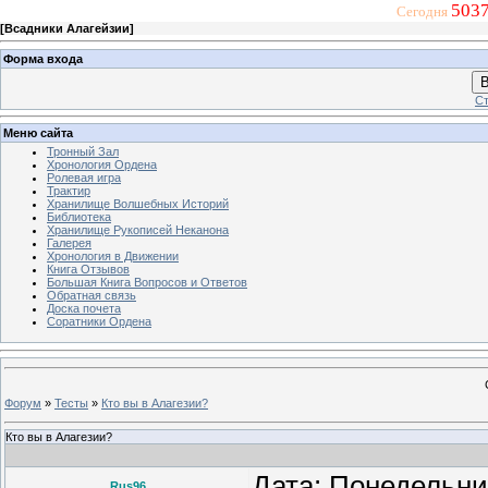
5037
Сегодня
[
Всадники Алагейзии
]
Форма входа
В
Ст
Меню сайта
Тронный Зал
Хронология Ордена
Ролевая игра
Трактир
Хранилище Волшебных Историй
Библиотека
Хранилище Рукописей Неканона
Галерея
Хронология в Движении
Книга Отзывов
Большая Книга Вопросов и Ответов
Обратная связь
Доска почета
Соратники Ордена
Форум
»
Тесты
»
Кто вы в Алагезии?
Кто вы в Алагезии?
Дата: Понедельни
Rus96