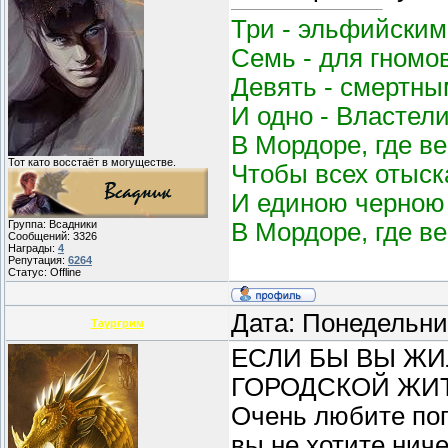
Три - эльфийским
Семь - для гномо
Девять - смертным
И одно - Властел
В Мордоре, где в
Тот като восстаёт в могуществе.
Чтобы всех отыск
И единою черною 
В Мордоре, где в
Группа: Всадники
Сообщений:
3326
Награды:
4
Репутация:
6264
Статус:
Offline
Дата: Понедельни
Таургрим
ЕСЛИ БЫ ВЫ ЖИЛ
ГОРОДСКОЙ ЖИТ
Очень любите пог
вы не хотите ниче