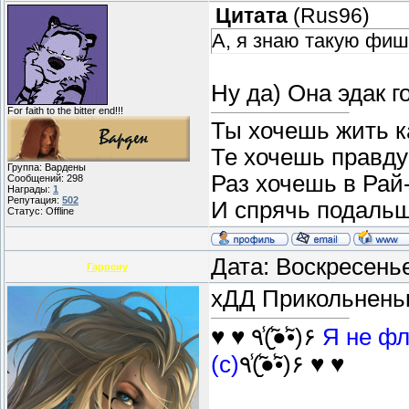
Цитата
(
Rus96
)
А, я знаю такую фишку
Ну да) Она эдак г
For faith to the bitter end!!!
Ты хочешь жить ка
Те хочешь правду 
Группа: Вардены
Раз хочешь в Рай
Сообщений:
298
Награды:
1
Репутация:
502
И спрячь подаль
Статус:
Offline
Дата: Воскресень
Гаррсиу
хДД Прикольненьк
♥ ♥ ٩(̾●̮̮̃̾•̃̾)۶
Я не фл
(с)
٩(̾●̮̮̃̾•̃̾)۶ ♥ ♥