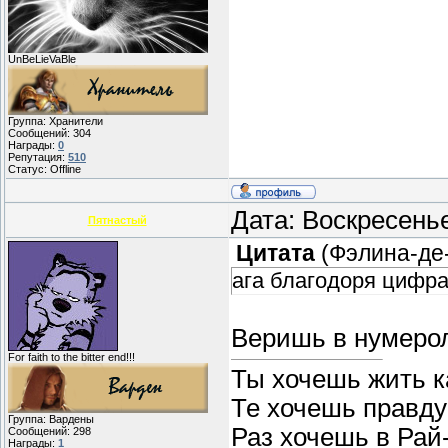
UnBeLieVaBle
Группа: Хранители
Сообщений:
304
Награды:
0
Репутация:
510
Статус:
Offline
Дата: Воскресень
Пятнастый
Цитата
(
Фэлина-де
ага благодоря цифра
Веришь в нумерол
For faith to the bitter end!!!
Ты хочешь жить ка
Те хочешь правду 
Группа: Вардены
Раз хочешь в Рай
Сообщений:
298
Награды:
1