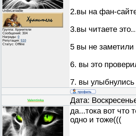
2.вы на фан-сайт
UnBeLieVaBle
3.вы читаете это..
Группа: Хранители
Сообщений:
304
Награды:
0
Репутация:
510
Статус:
Offline
5 вы не заметили 
6. вы это проверил
7. вы улыбнулись
Дата: Воскресень
Valentinka
да...тока вот что 
одно и тоже(((