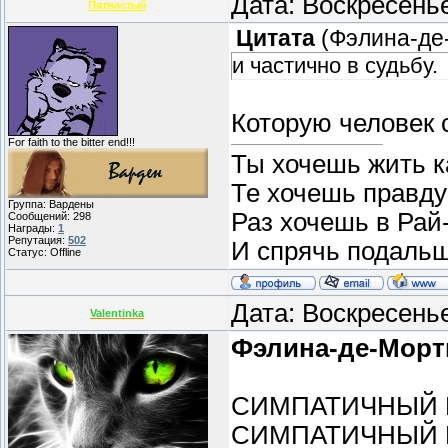
Дата: Воскресень
Пятнастый
Цитата
(
Фэлина-де
и частично в судьбу.
Которую человек 
For faith to the bitter end!!!
Ты хочешь жить ка
Те хочешь правду 
Группа: Вардены
Раз хочешь в Рай
Сообщений:
298
Награды:
1
Репутация:
502
И спрячь подаль
Статус:
Offline
Дата: Воскресень
Valentinka
Фэлина-де-Морт
СИМПАТИЧНЫЙ ПА
СИМПАТИЧНЫЙ ПА