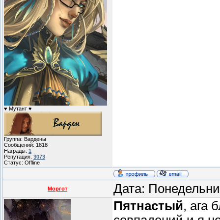
♥ Мутант ♥
Группа: Вардены
Сообщений:
1818
Награды:
1
Репутация:
3073
Статус:
Offline
Дата: Понедельни
Моргот
Пятнастый
, ага