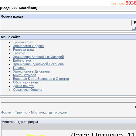
5038
Сегодня
[
Всадники Алагейзии
]
Форма входа
В
Ст
Меню сайта
Тронный Зал
Хронология Ордена
Ролевая игра
Трактир
Хранилище Волшебных Историй
Библиотека
Хранилище Рукописей Неканона
Галерея
Хронология в Движении
Книга Отзывов
Большая Книга Вопросов и Ответов
Обратная связь
Доска почета
Соратники Ордена
Форум
»
Трактир
»
Мистика... где то рядом
Мистика... где то рядом
Дата: Пятница, 1
Пятнастый