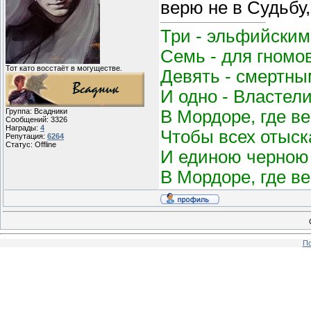
верю не в Судьбу,
Три - эльфийским
Семь - для гномо
Тот като восстаёт в могуществе.
Девять - смертным
И одно - Властел
В Мордоре, где в
Группа: Всадники
Сообщений:
3326
Награды:
4
Чтобы всех отыск
Репутация:
6264
Статус:
Offline
И единою черною 
В Мордоре, где в
По