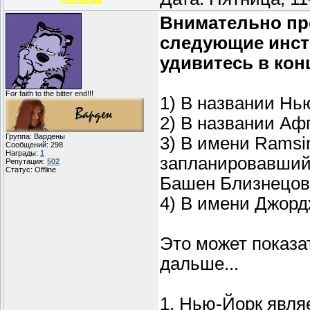
Внимательно про
следующие инст
удивитесь в кон
For faith to the bitter end!!!
1) В названии Нью
2) В названии Афг
Группа: Вардены
3) В имени Ramsin
Сообщений:
298
Награды:
1
запланировавший
Репутация:
502
Статус:
Offline
Башен Близнецов 
4) В имени Джорд
Это может показа
дальше...
1. Нью-Йорк явля