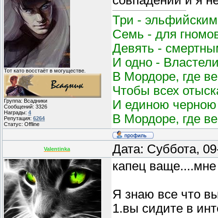
совпадений и я н
Три - эльфийским
Семь - для гномо
Девять - смертным
И одно - Властел
Тот като восстаёт в могуществе.
В Мордоре, где в
Чтобы всех отыск
И единою черною 
Группа: Всадники
Сообщений:
3326
Награды:
4
В Мордоре, где в
Репутация:
6264
Статус:
Offline
Дата: Суббота, 0
Valentinka
капец ваще....мн
Я знаю все что в
1.вы сидите в ин