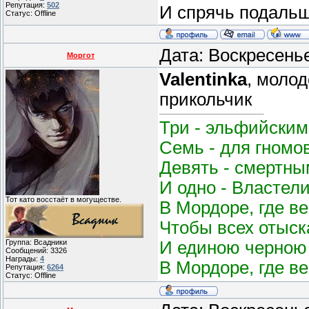
Репутация:
502
И спрячь подаль
Статус:
Offline
Дата: Воскресень
Моргот
Valentinka
, моло
прикольчик
Три - эльфийским
Семь - для гномо
Девять - смертным
И одно - Властел
Тот като восстаёт в могуществе.
В Мордоре, где в
Чтобы всех отыск
И единою черною 
Группа: Всадники
Сообщений:
3326
Награды:
4
В Мордоре, где в
Репутация:
6264
Статус:
Offline