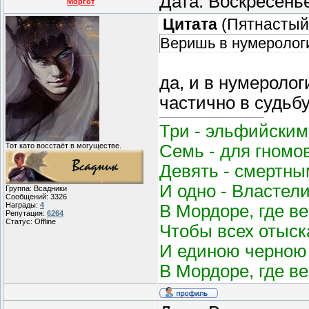
Дата: Воскресень
Моргот
Цитата
(
Пятнастый
Веришь в нумерологи
да, и в нумеролог
частично в судьбу
Три - эльфийским
Семь - для гномо
Тот като восстаёт в могуществе.
Девять - смертным
И одно - Властел
Группа: Всадники
Сообщений:
3326
Награды:
4
В Мордоре, где в
Репутация:
6264
Статус:
Offline
Чтобы всех отыск
И единою черною 
В Мордоре, где в