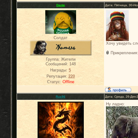
Dante
Дата: Пятница, 30-Но
Солдат
Хочу увидеть сл
Прикрепления
Группа: Жители
Сообщений:
148
Награды:
5
Репутация:
220
Статус:
Offline
Rus96
Дата: Среда, 26-Дек-
Ну ладно: