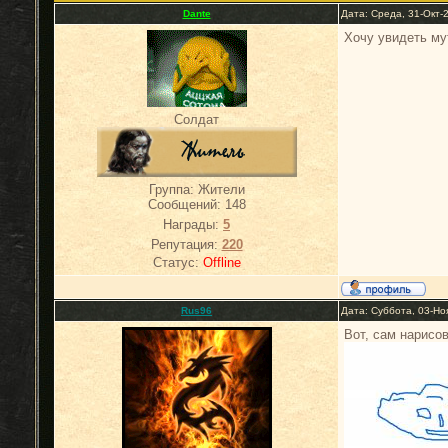
Dante
Дата: Среда, 31-Окт-
Хочу увидеть му
Солдат
Группа: Жители
Сообщений:
148
Награды:
5
Репутация:
220
Статус:
Offline
Rus96
Дата: Суббота, 03-Но
Вот, сам нарисо