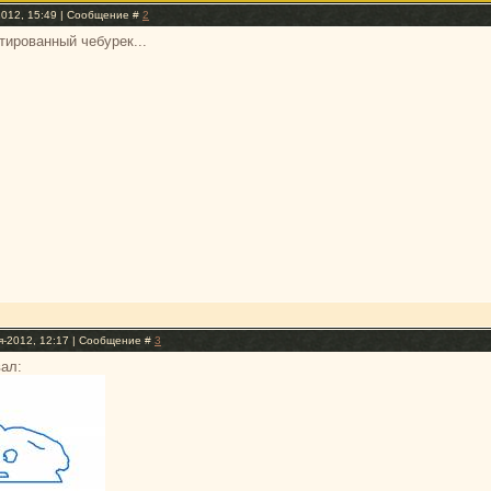
2012, 15:49 | Сообщение #
2
тированный чебурек...
я-2012, 12:17 | Сообщение #
3
вал: