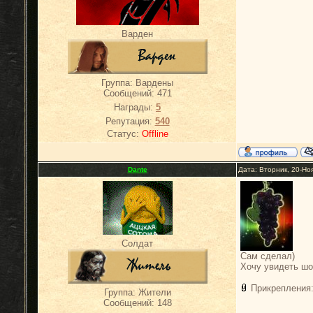
Варден
Группа: Вардены
Сообщений:
471
Награды:
5
Репутация:
540
Статус:
Offline
Dante
Дата: Вторник, 20-Но
Солдат
Сам сделал)
Хочу увидеть шо
Прикрепления
Группа: Жители
Сообщений:
148