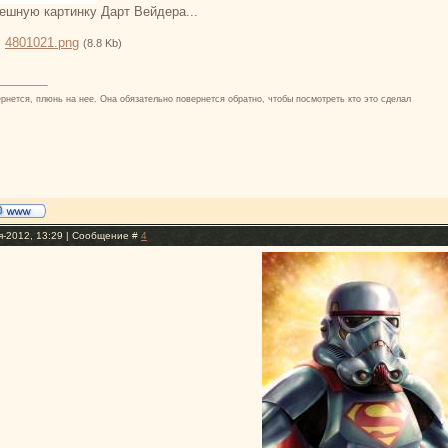
ешную картинку Дарт Вейдера...
:
4801021.png
(8.8 Kb)
ернется, плюнь на нее. Она обязательно повернется обратно, чтобы посмотреть кто это сделал
я-2012, 13:29 | Сообщение #
4