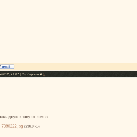
я-2012, 21:07 | Сообщение #
6
коладную клаву от компа...
:
7380222.jpg
(236.8 Kb)