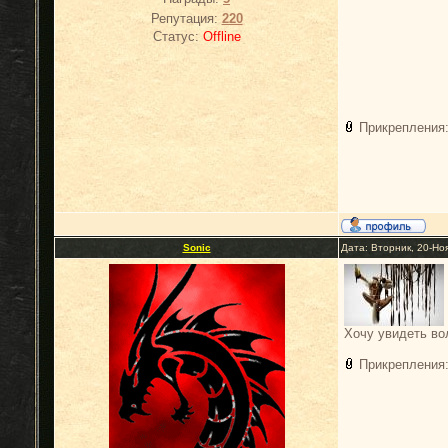
Репутация:
220
Статус:
Offline
Прикрепления
Sonic
Дата: Вторник, 20-Но
Хочу увидеть в
Прикрепления