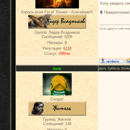
Хочу увидеть см
Король всея Руси! Точнее - Алагейзии!!!
Прикрепления
Если удача от тебя отв
Группа: Лидер Всадников
Сообщений:
3209
Награды:
8
Репутация:
6130
Статус:
Offline
Dante
Дата: Суббота, 03-Но
Солдат
Группа: Жители
Сообщений:
148
Награды:
5