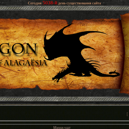
5038-й
Сегодня
день существования сайта
[
Мини-чат