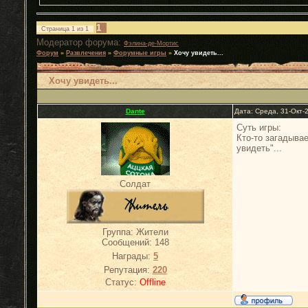
1
Страница
1
из
1
Модератор форума:
Фэлина-де-Мортис
Форум
»
Развлечения
»
Форумные игры
»
Хочу увидеть...
Хочу увидеть...
Dante
Дата: Среда, 31-Окт-
Суть игры:
Кто-то загадыва
увидеть"...
Солдат
Группа: Жители
Сообщений:
148
Награды:
5
Репутация:
220
Статус:
Offline