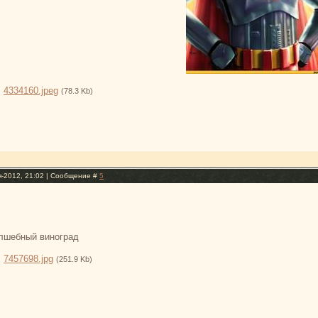
:
4334160.jpeg
(78.3 Kb)
я-2012, 21:02 | Сообщение #
5
олшебный виноград
:
7457698.jpg
(251.9 Kb)