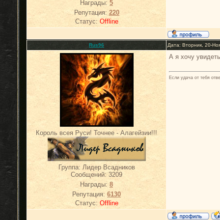
Награды:
5
Репутация:
220
Статус:
Offline
Rus96
Дата: Вторник, 20-Но
А я хочу увидет
Если удача от тебя отв
Король всея Руси! Точнее - Алагейзии!!!
Группа: Лидер Всадников
Сообщений:
3209
Награды:
8
Репутация:
6130
Статус:
Offline