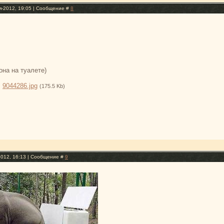
я-2012, 19:05 | Сообщение #
8
она на туалете)
:
9044286.jpg
(175.5 Kb)
2012, 16:13 | Сообщение #
9