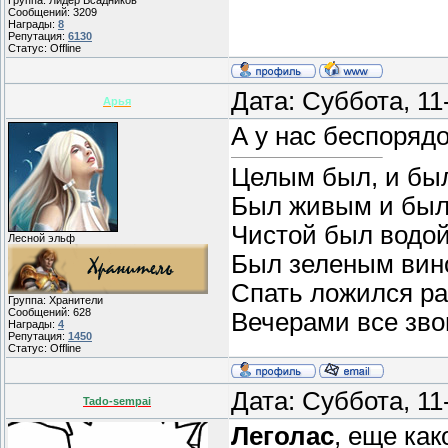
Группа: Лидер Всадников
Сообщений:
3209
Награды:
8
Репутация:
6130
Статус:
Offline
Дата: Суббота, 1
Арья
А у нас беспоряд
Целым был, и бы
Был живым и был
Чистой был водой
Лесной эльф
Был зеленым вин
Спать ложился ра
Группа: Хранители
Сообщений:
628
Вечерами все звон
Награды:
4
Репутация:
1450
Статус:
Offline
Дата: Суббота, 1
Tado-sempai
Леголас
, еще как