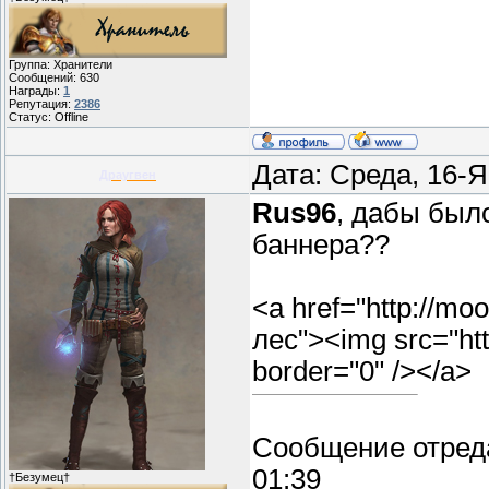
Группа: Хранители
Сообщений:
630
Награды:
1
Репутация:
2386
Статус:
Offline
Дата: Среда, 16-
Драугвен
Rus96
, дабы был
баннера??
<a href="http://mo
лес"><img src="htt
border="0" /></a>
Сообщение отред
01:39
†Безумец†