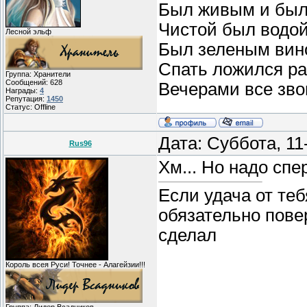
Был живым и был
Чистой был водой
Лесной эльф
Был зеленым вин
Спать ложился ра
Группа: Хранители
Сообщений:
628
Вечерами все звон
Награды:
4
Репутация:
1450
Статус:
Offline
Дата: Суббота, 1
Rus96
Хм... Но надо спе
Если удача от теб
обязательно пове
сделал
Король всея Руси! Точнее - Алагейзии!!!