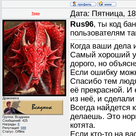
Дата: Пятница, 1
Торн
Rus96
, ты код ба
пользователям та
Когда ваши дела 
Самый хороший уч
дорого, но объясн
Если ошибку можн
Спасибо тем людя
её прекрасной. И
из неё, и сделали
Дракониха
Всегда найдется к
делаешь. Это нор
Группа: Всадники
Сообщений:
425
котята.
Награды:
8
Репутация:
588
Если кто-то на ва
Статус:
Offline