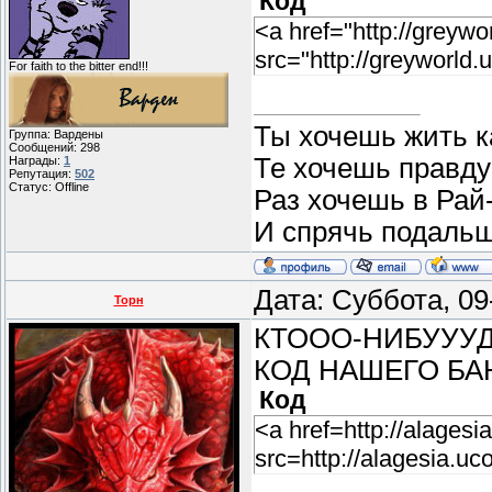
Код
<a href="http://greywo
src="http://greyworld
For faith to the bitter end!!!
Ты хочешь жить ка
Группа: Вардены
Сообщений:
298
Те хочешь правду 
Награды:
1
Репутация:
502
Статус:
Offline
Раз хочешь в Рай
И спрячь подаль
Дата: Суббота, 0
Торн
КТООО-НИБУУУД
КОД НАШЕГО БАН
Код
<a href=http://alagesi
src=http://alagesia.uc