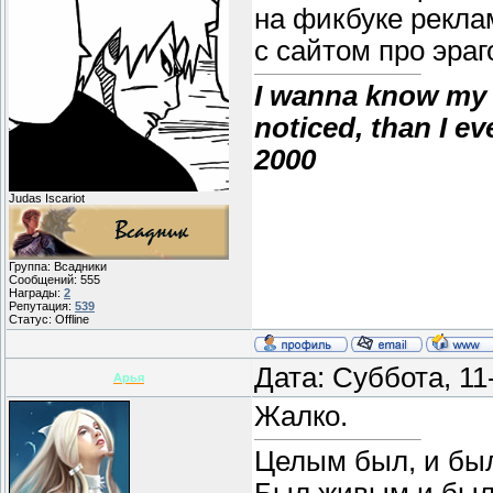
на фикбуке рекла
с сайтом про эра
I wanna know my 
noticed, than I e
2000
Judas Iscariot
Группа: Всадники
Сообщений:
555
Награды:
2
Репутация:
539
Статус:
Offline
Дата: Суббота, 1
Арья
Жалко.
Целым был, и бы
Был живым и был