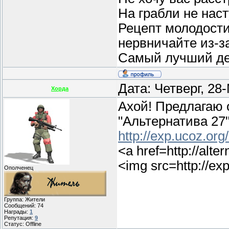
На грабли не нас
Рецепт молодости
нервничайте из-з
Самый лучший ден
Дата: Четверг, 28
Хорда
Ахой! Предлагаю 
"Альтернатива 27"
http://exp.ucoz.org
<a href=http://alte
<img src=http://ex
Ополченец
Группа: Жители
Сообщений:
74
Награды:
1
Репутация:
9
Статус:
Offline