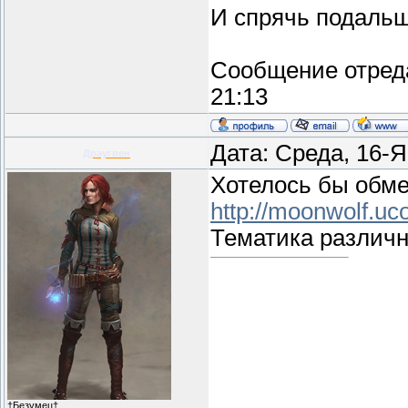
И спрячь подаль
Сообщение отред
21:13
Дата: Среда, 16-
Драугвен
Хотелось бы обме
http://moonwolf.uc
Тематика различн
†Безумец†