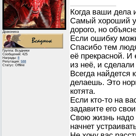
Когда ваши дела 
Самый хороший уч
дорого, но объясн
Дракониха
Если ошибку можн
Спасибо тем людя
Группа: Всадники
её прекрасной. И
Сообщений:
425
Награды:
8
Репутация:
588
из неё, и сделали
Статус:
Offline
Всегда найдется к
делаешь. Это нор
котята.
Если кто-то на ва
задавите его сво
Свою жизнь надо у
начнет устраивать
Не хочу вас расст