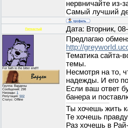
нервничайте из-з
Самый лучший ден
Дата: Вторник, 08
Пятнастый
Предлагаю обмен
http://greyworld.uc
Тематика сайта-во
темы.
For faith to the bitter end!!!
Несмотря на то, ч
надежды. И его п
Группа: Вардены
Если ваш ответ бу
Сообщений:
298
Награды:
1
банера и поставл
Репутация:
502
Статус:
Offline
Ты хочешь жить ка
Те хочешь правду 
Раз хочешь в Рай