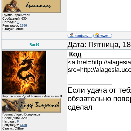
Группа: Хранители
Сообщений:
630
Награды:
1
Репутация:
2386
Статус:
Offline
Дата: Пятница, 1
Rus96
Код
<a href=http://alagesi
src=http://alagesia.uc
Если удача от теб
обязательно пове
Король всея Руси! Точнее - Алагейзии!!!
сделал
Группа: Лидер Всадников
Сообщений:
3209
Награды:
8
Репутация:
6130
Статус:
Offline