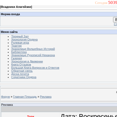
5039
Сегодня
[
Всадники Алагейзии
]
Форма входа
В
Ст
Меню сайта
Тронный Зал
Хронология Ордена
Ролевая игра
Трактир
Хранилище Волшебных Историй
Библиотека
Хранилище Рукописей Неканона
Галерея
Хронология в Движении
Книга Отзывов
Большая Книга Вопросов и Ответов
Обратная связь
Доска почета
Соратники Ордена
Форум
»
Главная Площадь
»
Реклама
Реклама
Дата: Воскресень
Торн