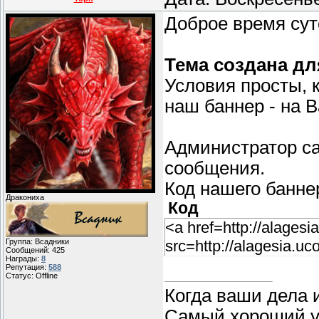
Доброе время сут
Тема создана дл
Условия просты, 
наш баннер - на 
Администратор са
сообщения.
Код нашего банне
Дракониха
Код
<a href=http://alagesi
Группа: Всадники
src=http://alagesia.uc
Сообщений:
425
Награды:
8
Репутация:
588
Статус:
Offline
Когда ваши дела 
Самый хороший уч