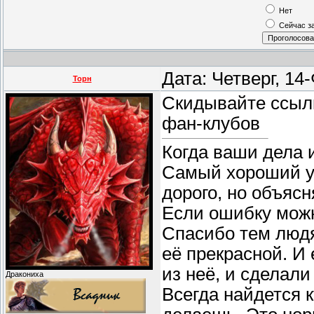
Нет
Сейчас з
Дата: Четверг, 14
Торн
Скидывайте ссылк
фан-клубов
Когда ваши дела 
Самый хороший уч
дорого, но объясн
Если ошибку можн
Спасибо тем людя
её прекрасной. И
из неё, и сделали
Дракониха
Всегда найдется к