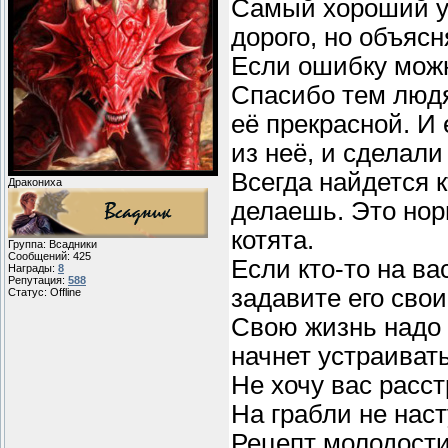
Самый хороший уч
дорого, но объясн
Если ошибку можн
Спасибо тем людя
её прекрасной. И
из неё, и сделали
Всегда найдется к
Дракониха
делаешь. Это нор
котята.
Группа: Всадники
Сообщений:
425
Если кто-то на ва
Награды:
8
Репутация:
588
задавите его сво
Статус:
Offline
Свою жизнь надо у
начнет устраивать
Не хочу вас расст
На грабли не нас
Рецепт молодости