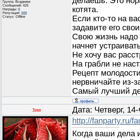
делаешь. Это нор
Группа: Всадники
Сообщений:
425
котята.
Награды:
8
Репутация:
588
Если кто-то на ва
Статус:
Offline
задавите его сво
Свою жизнь надо у
начнет устраивать
Не хочу вас расст
На грабли не нас
Рецепт молодости
нервничайте из-з
Самый лучший ден
Дата: Четверг, 14
Торн
http://fanparty.ru/f
Когда ваши дела 