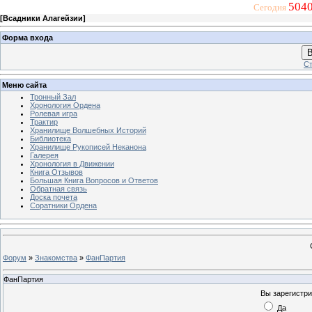
5040
Сегодня
[
Всадники Алагейзии
]
Форма входа
В
Ст
Меню сайта
Тронный Зал
Хронология Ордена
Ролевая игра
Трактир
Хранилище Волшебных Историй
Библиотека
Хранилище Рукописей Неканона
Галерея
Хронология в Движении
Книга Отзывов
Большая Книга Вопросов и Ответов
Обратная связь
Доска почета
Соратники Ордена
Форум
»
Знакомства
»
ФанПартия
ФанПартия
Вы зарегистри
Да