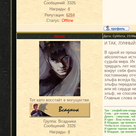
Сообщений:
3326
Награды:
4
Репутация:
6264
Статус:
Offline
Моргот
Дата: Суббота, 23-Ма
И ТАК, ЛУННЫЙ
В одной из прош
абсолютных исти
судьба мира. Их 
тридцать лет но
вокруг себя фил
постоянному отч
эльфа всегда буд
эльфы передали 
или её сердце не
эльф, не способ
Главные слова он
Тот като восстаёт в могуществе.
Три - эльфийским влады
Семь - для гномов, цар
Девять - смертным, чей
И одно - Властелину на
Группа: Всадники
В Мордоре, где вековеч
Сообщений:
3326
Чтобы всех отыскать, в
И единою черною волей
Награды:
4
В Мордоре, где вековеч