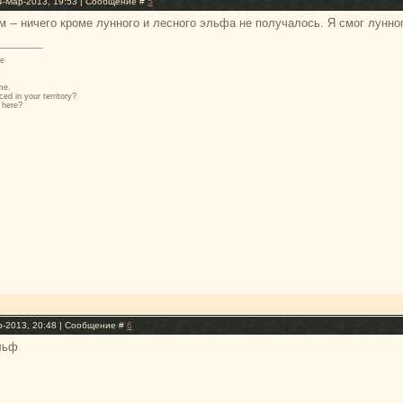
4-Мар-2013, 19:53 | Сообщение #
5
 -- ничего кроме лунного и лесного эльфа не получалось. Я смог лунног
se
me.
ced in your territory?
 here?
р-2013, 20:48 | Сообщение #
6
льф