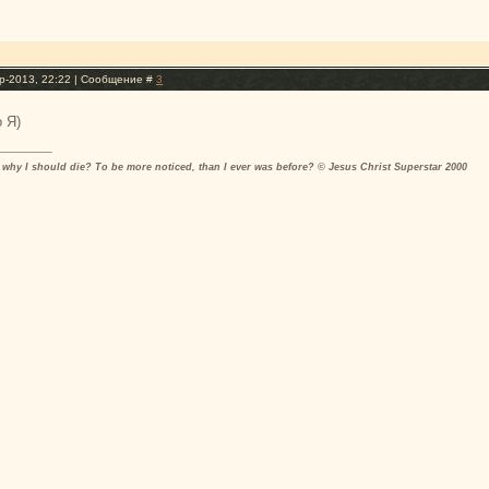
р-2013, 22:22 | Сообщение #
3
 Я)
why I should die? To be more noticed, than I ever was before? © Jesus Christ Superstar 2000