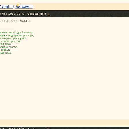
4-Мар-2013, 18:43 | Сообщение #
4
лностью согласна
кам в подзвёздный предел,
ящих в подгорном просторе,
 выверен срок и удел,
 черном престоле
ная тьма.
оедино созвать
 сковать
ная тьма.