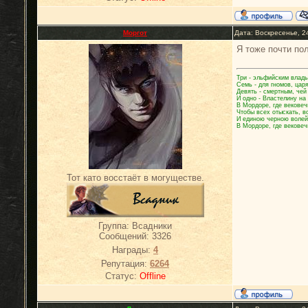
Моргот
Дата: Воскресенье, 2
Я тоже почти по
Три - эльфийским влады
Семь - для гномов, цар
Девять - смертным, чей
И одно - Властелину на
В Мордоре, где вековеч
Чтобы всех отыскать, в
И единою черною волей
В Мордоре, где вековеч
Тот като восстаёт в могуществе.
Группа: Всадники
Сообщений:
3326
Награды:
4
Репутация:
6264
Статус:
Offline