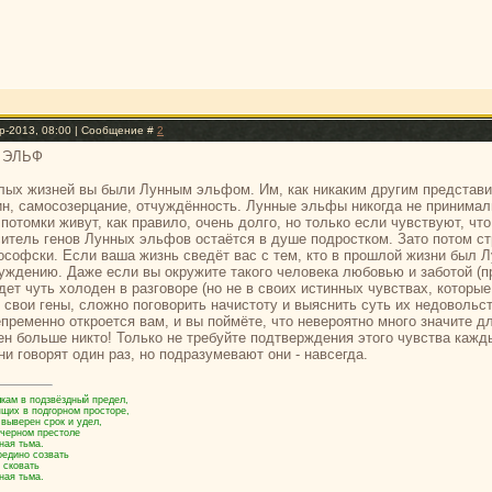
р-2013, 08:00 | Сообщение #
2
 ЭЛЬФ
лых жизней вы были Лунным эльфом. Им, как никаким другим представи
н, самосозерцание, отчуждённость. Лунные эльфы никогда не принимали
потомки живут, как правило, очень долго, но только если чувствуют, что
ситель генов Лунных эльфов остаётся в душе подростком. Зато потом с
ософски. Если ваша жизнь сведёт вас с тем, кто в прошлой жизни был Л
уждению. Даже если вы окружите такого человека любовью и заботой (пр
ет чуть холоден в разговоре (но не в своих истинных чувствах, которые
свои гены, сложно поговорить начистоту и выяснить суть их недовольств
пременно откроется вам, и вы поймёте, что невероятно много значите дл
ен больше никто! Только не требуйте подтверждения этого чувства кажды
и говорят один раз, но подразумевают они - навсегда.
кам в подзвёздный предел,
ящих в подгорном просторе,
 выверен срок и удел,
 черном престоле
ная тьма.
оедино созвать
 сковать
ная тьма.