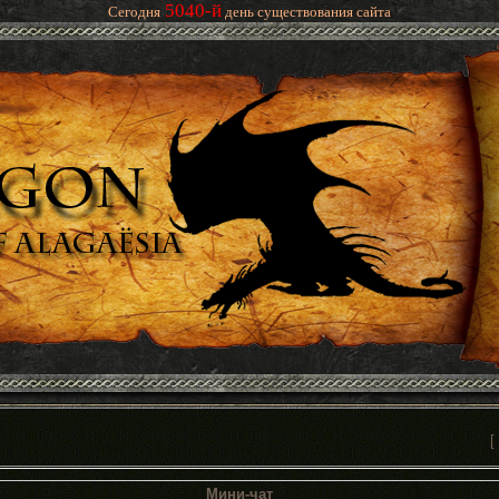
5040-й
Сегодня
день существования сайта
[
Мини-чат