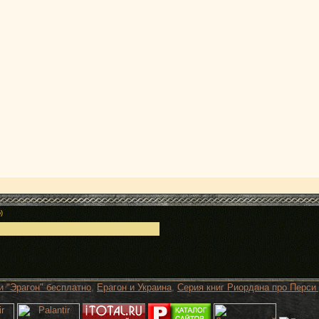
)
и "Эрагон" бесплатно
,
Ерагон и Украина
,
Серия книг Риордана про Перси