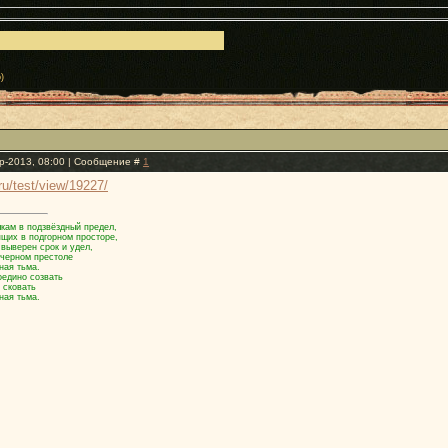
)
р-2013, 08:00 | Сообщение #
1
.ru/test/view/19227/
кам в подзвёздный предел,
ящих в подгорном просторе,
 выверен срок и удел,
 черном престоле
ная тьма.
оедино созвать
 сковать
ная тьма.