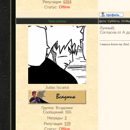
Репутация:
6264
Статус:
Offline
Tado-sempai
Дата: Суббота, 23-Ма
Лунный)
Согласна от А до
I wanna know my God, 
Judas Iscariot
Группа: Всадники
Сообщений:
555
Награды:
2
Репутация:
539
Статус:
Offline