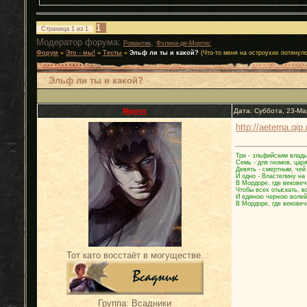
1
Страница
1
из
1
Модератор форума:
,
Романтик
Фэлина-де-Мортис
Форум
»
Это - мы!
»
Тесты
»
Эльф ли ты и какой?
(Что-то меня на остроухих потянуло
Эльф ли ты и какой?
Моргот
Дата: Суббота, 23-Ма
http://aeterna.qip
Три - эльфийским влады
Семь - для гномов, цар
Девять - смертным, чей
И одно - Властелину на
В Мордоре, где вековеч
Чтобы всех отыскать, в
И единою черною волей
В Мордоре, где вековеч
Тот като восстаёт в могуществе.
Группа: Всадники