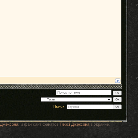
Поиск:
 Джексона
, и фан сайт фанатов
Персi Джексона
в Украине.