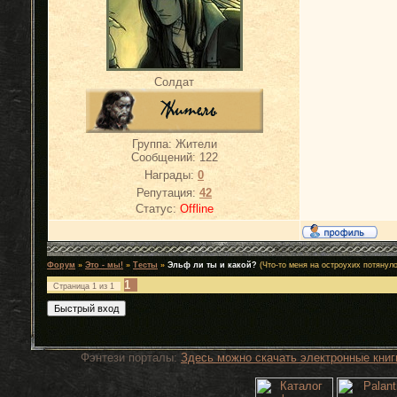
Солдат
Группа: Жители
Сообщений:
122
Награды:
0
Репутация:
42
Статус:
Offline
Форум
»
Это - мы!
»
Тесты
»
Эльф ли ты и какой?
(Что-то меня на остроухих потянуло
1
Страница
1
из
1
Фэнтези порталы:
Здесь можно скачать электронные книг