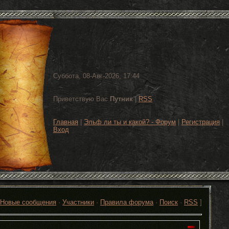
Суббота, 08-Авг-2026, 17:44
Приветствую Вас
Путник
|
RSS
Главная
|
Эльф ли ты и какой? - Форум
|
Регистрация
|
Вход
Новые сообщения
·
Участники
·
Правила форума
·
Поиск
·
RSS
]