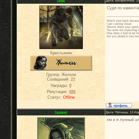
Лунь
Дата: Воскресенье, 2
Судя по каментам
Watch your back becau
I am coming closer.
Shivers down your spine
You were not expecting 
How does it feel to be fa
Are you afraid to see me
Крестьянин
Группа: Жители
Сообщений:
22
Награды:
0
Репутация:
420
Статус:
Offline
Геллерт
Дата: Пятница, 12-Ап
хм и я лунный э