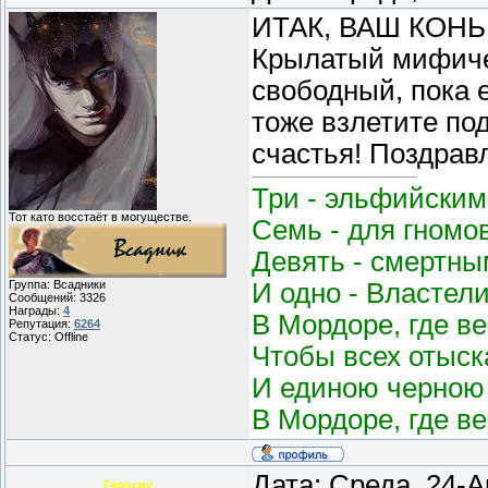
ИТАК, ВАШ КОНЬ
Крылатый мифичес
свободный, пока 
тоже взлетите по
счастья! Поздрав
Три - эльфийским
Тот като восстаёт в могуществе.
Семь - для гномо
Девять - смертным
И одно - Властел
Группа: Всадники
Сообщений:
3326
Награды:
4
В Мордоре, где в
Репутация:
6264
Статус:
Offline
Чтобы всех отыск
И единою черною 
В Мордоре, где в
Дата: Среда, 24-А
Гаррсиу