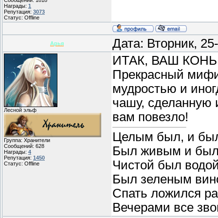
Сообщений:
1818
Награды:
1
Репутация:
3073
Статус:
Offline
Дата: Вторник, 2
Арья
ИТАК, ВАШ КОНЬ
Прекрасный мифич
мудростью и иногд
чашу, сделанную и
Лесной эльф
вам повезло!
Целым был, и бы
Группа: Хранители
Сообщений:
628
Был живым и был
Награды:
4
Репутация:
1450
Чистой был водой
Статус:
Offline
Был зеленым вин
Спать ложился ра
Вечерами все звон