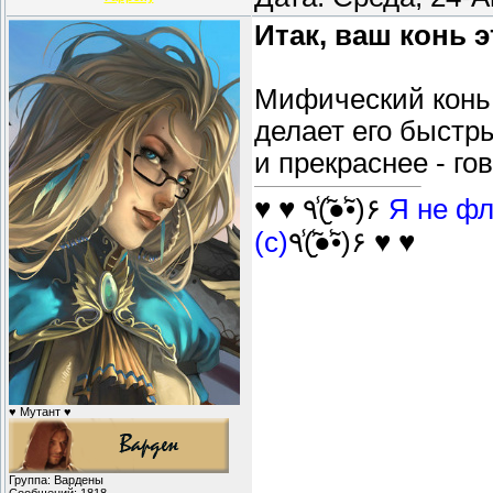
Итак, ваш конь 
Мифический конь,
делает его быстр
и прекраснее - го
♥ ♥ ٩(̾●̮̮̃̾•̃̾)۶
Я не фл
(с)
٩(̾●̮̮̃̾•̃̾)۶ ♥ ♥
♥ Мутант ♥
Группа: Вардены