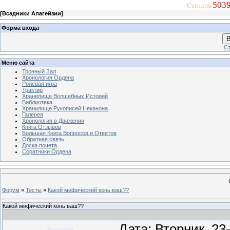
5039
Сегодня
[
Всадники Алагейзии
]
Форма входа
В
Ст
Меню сайта
Тронный Зал
Хронология Ордена
Ролевая игра
Трактир
Хранилище Волшебных Историй
Библиотека
Хранилище Рукописей Неканона
Галерея
Хронология в Движении
Книга Отзывов
Большая Книга Вопросов и Ответов
Обратная связь
Доска почета
Соратники Ордена
Форум
»
Тесты
»
Какой мифический конь ваш??
Какой мифический конь ваш??
Дата: Вторник, 23
Драугвен