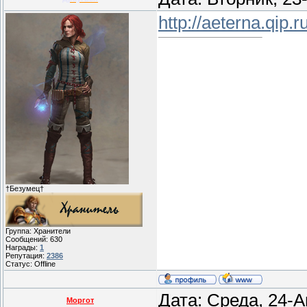
http://aeterna.qip.r
†Безумец†
Группа: Хранители
Сообщений:
630
Награды:
1
Репутация:
2386
Статус:
Offline
Дата: Среда, 24-А
Моргот