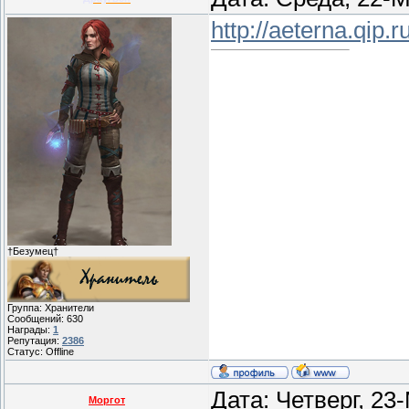
http://aeterna.qip.r
†Безумец†
Группа: Хранители
Сообщений:
630
Награды:
1
Репутация:
2386
Статус:
Offline
Дата: Четверг, 23
Моргот