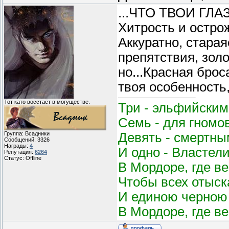
...ЧТО ТВОИ Г
Хитрость и острож
Аккуратно, стара
препятствия, зол
но...Красная брос
твоя особенность,
Тот като восстаёт в могуществе.
Три - эльфийским
Семь - для гномо
Девять - смертным
Группа: Всадники
Сообщений:
3326
Награды:
4
И одно - Властел
Репутация:
6264
Статус:
Offline
В Мордоре, где в
Чтобы всех отыск
И единою черною 
В Мордоре, где в