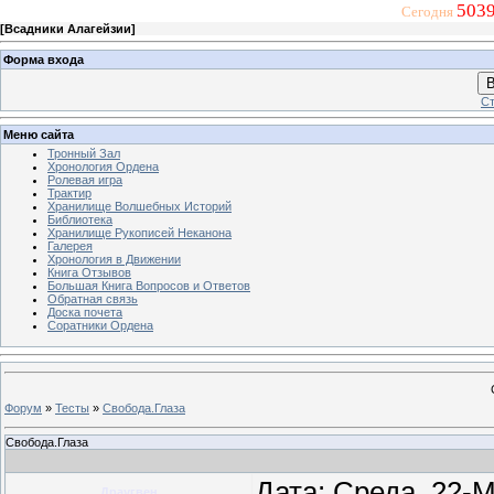
5039
Сегодня
[
Всадники Алагейзии
]
Форма входа
В
Ст
Меню сайта
Тронный Зал
Хронология Ордена
Ролевая игра
Трактир
Хранилище Волшебных Историй
Библиотека
Хранилище Рукописей Неканона
Галерея
Хронология в Движении
Книга Отзывов
Большая Книга Вопросов и Ответов
Обратная связь
Доска почета
Соратники Ордена
Форум
»
Тесты
»
Свобода.Глаза
Свобода.Глаза
Дата: Среда, 22-
Драугвен