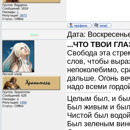
Группа: Вардены
Сообщений:
1818
Награды:
1
Репутация:
3073
Статус:
Offline
Дата: Воскресень
Арья
...ЧТО ТВОИ Г
Свобода эта стре
слов, чтобы выраз
непоколебимо, ср
Лесной эльф
дальше. Огонь веч
надо всеми гордо
Группа: Хранители
Сообщений:
628
Целым был, и бы
Награды:
4
Репутация:
1450
Был живым и был
Статус:
Offline
Чистой был водой
Был зеленым вин