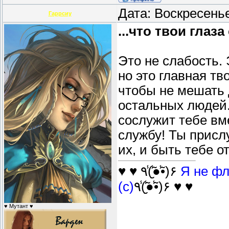
Дата: Воскресень
Гаррсиу
...что твои гла
Это не слабость.
но это главная тв
чтобы не мешать 
остальных людей.
сослужит тебе вм
службу! Ты присл
их, и быть тебе 
♥ ♥ ٩(̾●̮̮̃̾•̃̾)۶
Я не фл
(с)
٩(̾●̮̮̃̾•̃̾)۶ ♥ ♥
♥ Мутант ♥