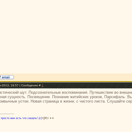
н-2013, 19:57 | Сообщение #
2
истический шут. Подсознательные воспоминания. Путешествие во внешний
ная сущность. Посвящение. Познание житейских уроков, Парсифаль. Вы
ивычные устои. Новая страница в жизни, с чистого листа. Слушайте серд
 просто мне есть что сказать! (с)
٩(̾●̮̮̃̾•̃̾)۶ ♥ ♥