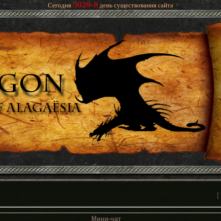
5039-й
Сегодня
день существования сайта
[
Мини-чат