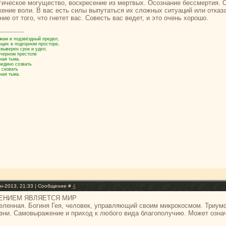
гическое могущество, воскресение из мертвых. Осознание бессмертия. 
ение воли. В вас есть силы выпутаться их сложных ситуаций или отказа
ие от того, что гнетет вас. Совесть вас ведет, и это очень хорошо.
кам в подзвёздный предел,
ящих в подгорном просторе,
 выверен срок и удел,
 черном престоле
ная тьма.
оедино созвать
 сковать
ная тьма.
н-2013, 21:33 | Сообщение #
4
ЕНИЕМ ЯВЛЯЕТСЯ МИР
еленная. Богиня Гея, человек, управляющий своим микрокосмом. Триумф
зни. Самовыражение и приход к любого вида благополучию. Может означ