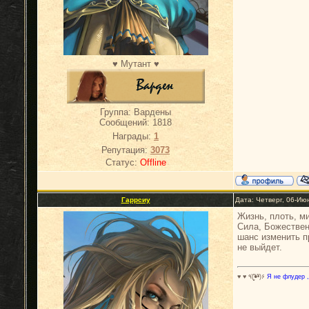
♥ Мутант ♥
Группа: Вардены
Сообщений:
1818
Награды:
1
Репутация:
3073
Статус:
Offline
Гаррсиу
Дата: Четверг, 06-Ию
Жизнь, плоть, м
Сила, Божествен
шанс изменить пр
не выйдет.
♥ ♥ ٩(̾●̮̮̃̾•̃̾)۶
Я не флудер ,