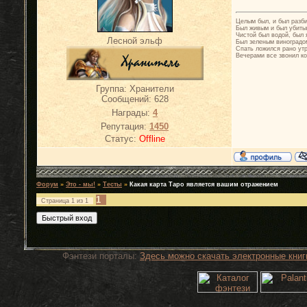
Целым был, и был разб
Был живым и был убиты
Чистой был водой, был 
Лесной эльф
Был зеленым виноградо
Спать ложился рано ут
Вечерами все звонил ко
Группа: Хранители
Сообщений:
628
Награды:
4
Репутация:
1450
Статус:
Offline
Форум
»
Это - мы!
»
Тесты
»
Какая карта Таро является вашим отражением
1
Страница
1
из
1
Фэнтези порталы:
Здесь можно скачать электронные книг