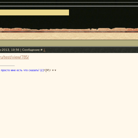
н-2013, 19:56 | Сообщение #
1
.ru/test/view/785/
 просто мне есть что сказать! (с)
٩(̾●̮̮̃̾•̃̾)۶ ♥ ♥