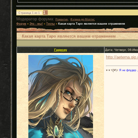
1
Страница
1
из
1
Модератор форума:
,
Романтик
Фэлина-де-Мортис
Форум
»
Это - мы!
»
Тесты
»
Какая карта Таро является вашим отражением
Какая карта Таро является вашим отражением
Гаррсиу
Дата: Четверг, 06-Ию
http://aeterna.qip
♥ ♥ ٩(̾●̮̮̃̾•̃̾)۶
Я не флудер ,