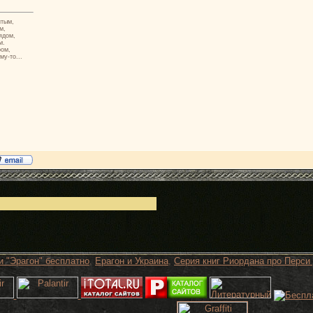
итым,
м,
ядом,
м.
ром,
му-то...
и "Эрагон" бесплатно
,
Ерагон и Украина
,
Серия книг Риордана про Перси