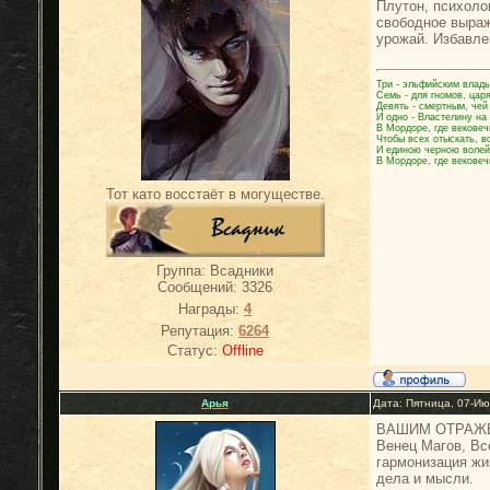
Плутон, психоло
свободное выраж
урожай. Избавлен
Три - эльфийским влады
Семь - для гномов, цар
Девять - смертным, чей
И одно - Властелину на
В Мордоре, где вековеч
Чтобы всех отыскать, в
И единою черною волей
В Мордоре, где вековеч
Тот като восстаёт в могуществе.
Группа: Всадники
Сообщений:
3326
Награды:
4
Репутация:
6264
Статус:
Offline
Арья
Дата: Пятница, 07-Ию
ВАШИМ ОТРАЖ
Венец Магов, Вс
гармонизация жи
дела и мысли.