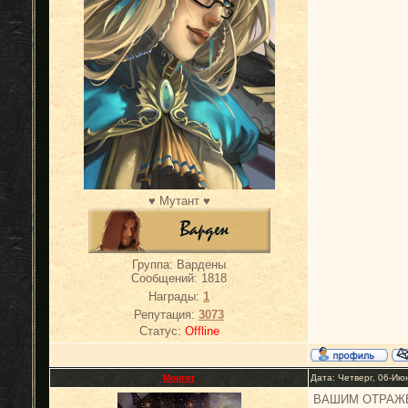
♥ Мутант ♥
Группа: Вардены
Сообщений:
1818
Награды:
1
Репутация:
3073
Статус:
Offline
Моргот
Дата: Четверг, 06-Ию
ВАШИМ ОТРАЖ