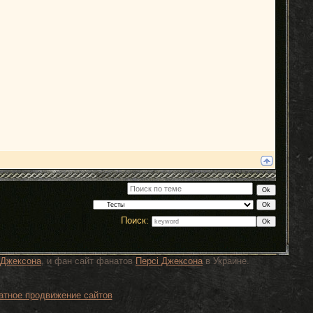
Поиск:
 Джексона
, и фан сайт фанатов
Персi Джексона
в Украине.