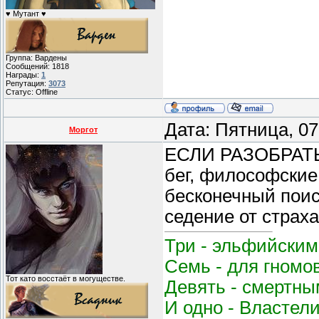
♥ Мутант ♥
Группа: Вардены
Сообщений:
1818
Награды:
1
Репутация:
3073
Статус:
Offline
Дата: Пятница, 0
Моргот
ЕСЛИ РАЗОБРАТЬ
бег, философские
бесконечный поиск
седение от страха
Три - эльфийским
Семь - для гномо
Тот като восстаёт в могуществе.
Девять - смертным
И одно - Властел