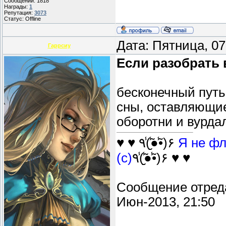
Сообщений:
1818
Награды:
1
Репутация:
3073
Статус:
Offline
Дата: Пятница, 0
Гаррсиу
Если разобрать в
бесконечный путь
сны, оставляющие
оборотни и вурда
♥ ♥ ٩(̾●̮̮̃̾•̃̾)۶
Я не фл
(с)
٩(̾●̮̮̃̾•̃̾)۶ ♥ ♥
Сообщение отред
Июн-2013, 21:50