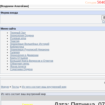
5040
Сегодня
[
Всадники Алагейзии
]
Форма входа
В
Ст
Меню сайта
Тронный Зал
Хронология Ордена
Ролевая игра
Трактир
Хранилище Волшебных Историй
Библиотека
Хранилище Рукописей Неканона
Галерея
Хронология в Движении
Книга Отзывов
Большая Книга Вопросов и Ответов
Обратная связь
Доска почета
Соратники Ордена
Форум
»
Тесты
»
Из чего состоит ваш внутренний мир
Из чего состоит ваш внутренний мир
Дата: Пятница, 0
Гаррсиу