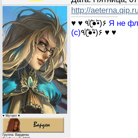
http://aeterna.qip.r
♥ ♥ ٩(̾●̮̮̃̾•̃̾)۶
Я не фл
(с)
٩(̾●̮̮̃̾•̃̾)۶ ♥ ♥
♥ Мутант ♥
Группа: Вардены