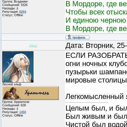
В Мордоре, где в
Группа: Всадники
Сообщений:
3326
Награды:
4
Чтобы всех отыск
Репутация:
6264
Статус:
Offline
И единою черною 
В Мордоре, где в
Дата: Вторник, 2
Арья
ЕСЛИ РАЗОБРАТЬ
огни ночных клуб
пузырьки шампанс
мировые столицы
Лесной эльф
Легкомысленный я
Группа: Хранители
Сообщений:
628
Целым был, и бы
Награды:
4
Репутация:
1450
Был живым и был
Статус:
Offline
Чистой был водой