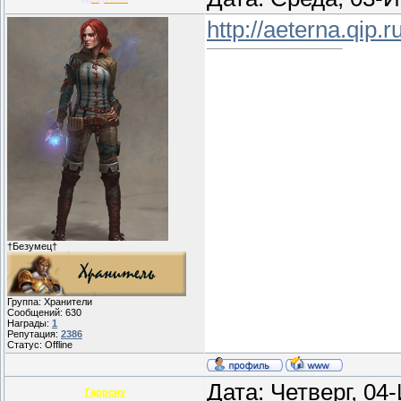
http://aeterna.qip.
†Безумец†
Группа: Хранители
Сообщений:
630
Награды:
1
Репутация:
2386
Статус:
Offline
Дата: Четверг, 04
Гаррсиу