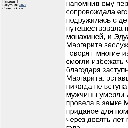
напомнив ему пер
Награды:
1
Репутация:
3073
Статус:
Offline
сопровождала его 
подружилась с де
путешествовала п
монахиней, и Эду
Маргарита заслуж
Говорят, многие и
смогли избежать 
благодаря заступ
Маргарита, остав
никогда не вступа
мужчины умерли д
провела в замке 
приданое для по
через десять лет 
года.