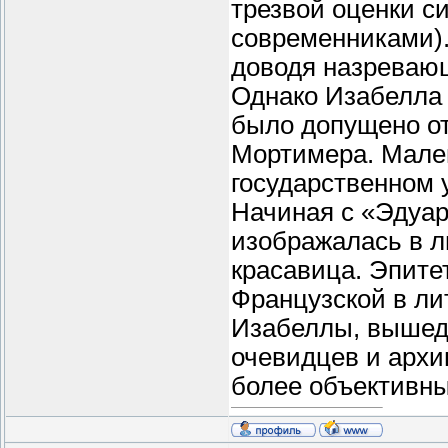
трезвой оценки с
современниками).
доводя назреваю
Однако Изабелла 
было допущено о
Мортимера. Мален
государственном 
Начиная с «Эдуар
изображалась в л
красавица. Эпите
Французской в ли
Изабеллы, вышедш
очевидцев и архи
более объективны