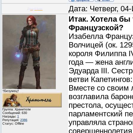
Дата: Четверг, 04
Драугвен
Итак. Хотела бы
Французской?
Изабелла Француз
Волчицей (ок. 12
короля Филиппа I
года — жена англи
Эдуарда III. Сес
ветви Капетингов:
Вместе со своим
†Безумец†
возглавила барон
престола, осущес
Группа: Хранители
парламентский пе
Сообщений:
630
Награды:
1
Репутация:
2386
управляла страно
Статус:
Offline
совершеннолетия с