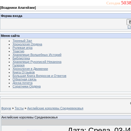
5038
Сегодня
[
Всадники Алагейзии
]
Форма входа
В
Ст
Меню сайта
Тронный Зал
Хронология Ордена
Ролевая игра
Трактир
Хранилище Волшебных Историй
Библиотека
Хранилище Рукописей Неканона
Галерея
Хронология в Движении
Книга Отзывов
Большая Книга Вопросов и Ответов
Обратная связь
Доска почета
Соратники Ордена
Форум
»
Тесты
»
Английские королевы Средневековья
Английские королевы Средневековья
Дата: Среда, 03-
Драугвен