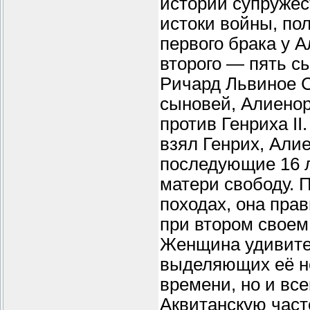
истории супружес
истоки войны, по
первого брака у 
второго — пять с
Ричард Львиное 
сыновей, Алиенор
против Генриха II
взял Генрих, Али
последующие 16 л
матери свободу. 
походах, она прав
при втором своем
Женщина удивител
выделяющих её не
времени, но и вс
Аквитанскую част