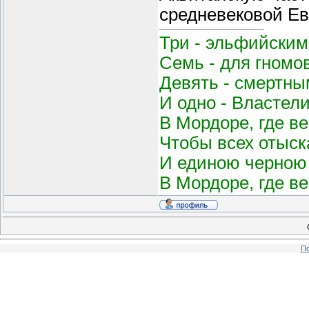
средневековой Е
Три - эльфийским
Семь - для гномо
Девять - смертным
И одно - Властел
В Мордоре, где в
Чтобы всех отыск
И единою черною 
В Мордоре, где в
По