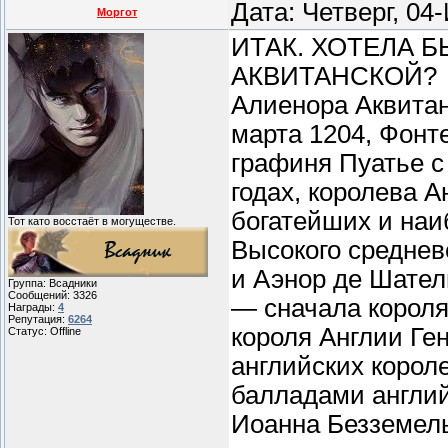
Дата: Четверг, 04
Моргот
ИТАК. ХОТЕЛА 
АКВИТАНСКОЙ?
Алиенора Аквитанс
марта 1204, Фонт
графиня Пуатье с
годах, королева А
богатейших и на
Тот като восстаёт в могуществе.
Высокого среднев
и Аэнор де Шател
Группа: Всадники
Сообщений:
3326
— сначала короля
Награды:
4
Репутация:
6264
короля Англии Ген
Статус:
Offline
английских корол
балладами англий
Иоанна Безземель