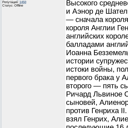
Высокого среднев
Репутация:
1450
Статус:
Offline
и Аэнор де Шател
— сначала короля
короля Англии Ген
английских корол
балладами англий
Иоанна Безземель
истории супружес
истоки войны, по
первого брака у 
второго — пять с
Ричард Львиное 
сыновей, Алиенор
против Генриха II
взял Генрих, Али
последующие 16 л