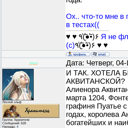
Ох.. что-то мне в
в тестах((
♥ ♥ ٩(̾●̮̮̃̾•̃̾)۶
Я не фл
(с)
٩(̾●̮̮̃̾•̃̾)۶ ♥ ♥
Дата: Четверг, 04
Арья
И ТАК. ХОТЕЛА
АКВИТАНСКОЙ?
Алиенора Аквитанс
марта 1204, Фонт
Лесной эльф
графиня Пуатье с
годах, королева А
Группа: Хранители
богатейших и на
Сообщений:
628
Награды:
4