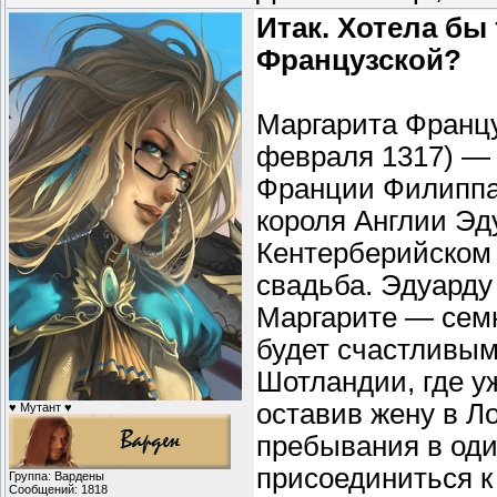
Итак. Хотела бы
Французской?
Маргарита Францу
февраля 1317) — 
Франции Филиппа 
короля Англии Эду
Кентерберийском 
свадьба. Эдуарду
Маргарите — семн
будет счастливым
Шотландии, где у
оставив жену в Л
♥ Мутант ♥
пребывания в оди
присоединиться к
Группа: Вардены
Сообщений:
1818