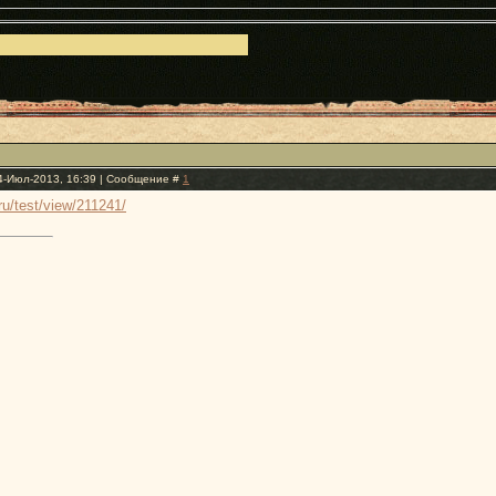
4-Июл-2013, 16:39 | Сообщение #
1
.ru/test/view/211241/