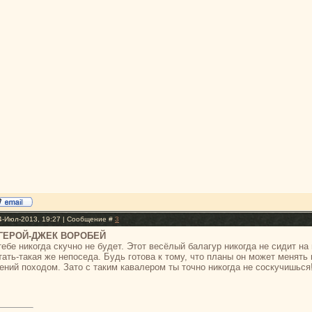
4-Июл-2013, 19:27 | Сообщение #
3
ОЙ ГЕРОЙ-ДЖЕК ВОРОБЕЙ
ебе никогда скучно не будет. Этот весёлый балагур никогда не сидит на
тать-такая же непоседа. Будь готова к тому, что планы он может менять
ний походом. Зато с таким кавалером ты точно никогда не соскучишься!