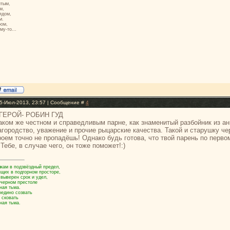
итым,
м,
ядом,
м.
ром,
му-то...
15-Июл-2013, 23:57 | Сообщение #
4
Й ГЕРОЙ- РОБИН ГУД
аком же честном и справедливым парне, как знаменитый разбойник из а
агородство, уважение и прочие рыцарские качества. Такой и старушку че
роем точно не пропадёшь! Однако будь готова, что твой парень по перво
Тебе, в случае чего, он тоже поможет!:)
кам в подзвёздный предел,
ящих в подгорном просторе,
 выверен срок и удел,
 черном престоле
ная тьма.
оедино созвать
 сковать
ная тьма.