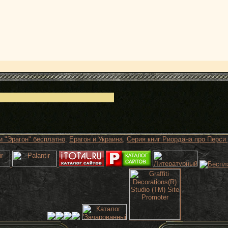
и "Эрагон" бесплатно
,
Ерагон и Украина
,
Серия книг Риордана про Перси