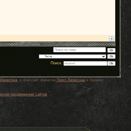
Поиск:
 Джексона
, и фан сайт фанатов
Персi Джексона
в Украине.