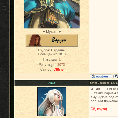
♥ Мутант ♥
Группа: Вардены
Сообщений:
1818
Награды:
1
Репутация:
3073
Статус:
Offline
Арья
Дата: Воскресенье, 1
И ТАК..... ТВ
С таким парнем т
ему нужна под с
полным приключе
Ой, круто)