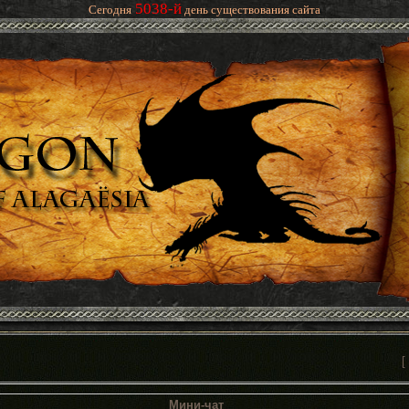
5038-й
Сегодня
день существования сайта
[
Мини-чат