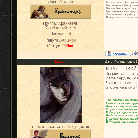
Лесной эльф
Целым был, и был разб
Был живым и был убиты
Чистой был водой, был 
Был зеленым виноградо
Спать ложился рано ут
Вечерами все звонил ко
Группа: Хранители
Сообщений:
628
Награды:
4
Репутация:
1450
Статус:
Offline
Моргот
Дата: Понедельник, 
И ТАК..... ТВО
Ты мечтаешь о т
даме сердца, бл
Что ж, с этим ге
это же неплохо? 
Три - эльфийским влады
Семь - для гномов, цар
Девять - смертным, чей
И одно - Властелину на
В Мордоре, где вековеч
Чтобы всех отыскать, в
И единою черною волей
В Мордоре, где вековеч
Тот като восстаёт в могуществе.