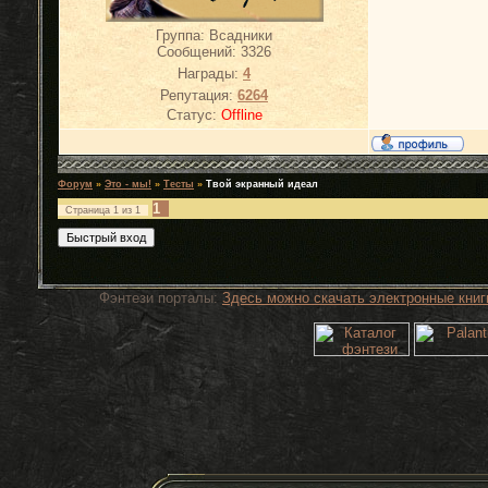
Группа: Всадники
Сообщений:
3326
Награды:
4
Репутация:
6264
Статус:
Offline
Форум
»
Это - мы!
»
Тесты
»
Твой экранный идеал
1
Страница
1
из
1
Фэнтези порталы:
Здесь можно скачать электронные книг