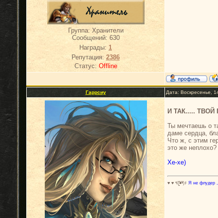
Группа: Хранители
Сообщений:
630
Награды:
1
Репутация:
2386
Статус:
Offline
Гаррсиу
Дата: Воскресенье, 1
И ТАК..... ТВО
Ты мечтаешь о т
даме сердца, бл
Что ж, с этим ге
это же неплохо? 
Хе-хе)
♥ ♥ ٩(̾●̮̮̃̾•̃̾)۶
Я не флудер ,