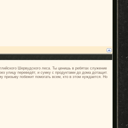
нглийского Шервудского леса. Ты ценишь в ребятах служение
рез улицу переведёт, и сумку с продуктами до дома дотащит.
му призыву побежит помогать всем, кто в этом нуждается. Но