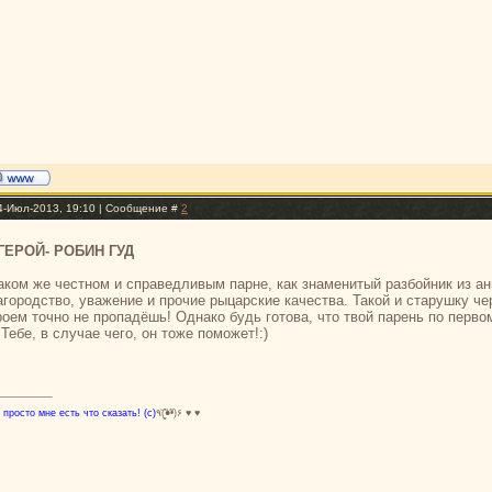
4-Июл-2013, 19:10 | Сообщение #
2
Й ГЕРОЙ- РОБИН ГУД
аком же честном и справедливым парне, как знаменитый разбойник из а
агородство, уважение и прочие рыцарские качества. Такой и старушку че
роем точно не пропадёшь! Однако будь готова, что твой парень по перво
Тебе, в случае чего, он тоже поможет!:)
 просто мне есть что сказать! (с)
٩(̾●̮̮̃̾•̃̾)۶ ♥ ♥