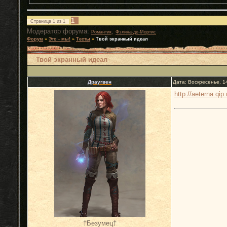
1
Страница
1
из
1
Модератор форума:
,
Романтик
Фэлина-де-Мортис
Форум
»
Это - мы!
»
Тесты
»
Твой экранный идеал
Твой экранный идеал
Драугвен
Дата: Воскресенье, 1
http://aeterna.qip
†Безумец†