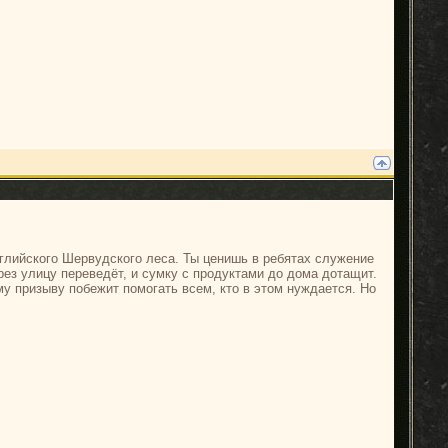
нглийского Шервудского леса. Ты ценишь в ребятах служение
рез улицу переведёт, и сумку с продуктами до дома дотащит.
му призыву побежит помогать всем, кто в этом нуждается. Но