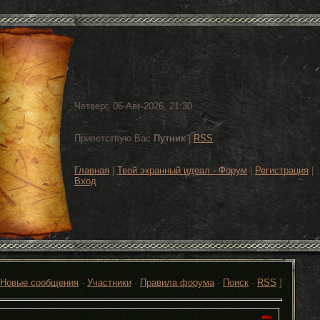
Четверг, 06-Авг-2026, 21:30
Приветствую Вас
Путник
|
RSS
Главная
|
Твой экранный идеал - Форум
|
Регистрация
|
Вход
Новые сообщения
·
Участники
·
Правила форума
·
Поиск
·
RSS
]