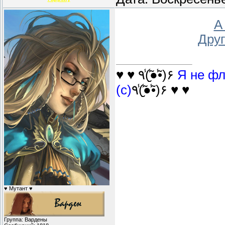
А
Друг
♥ ♥ ٩(̾●̮̮̃̾•̃̾)۶
Я не фл
(с)
٩(̾●̮̮̃̾•̃̾)۶ ♥ ♥
♥ Мутант ♥
Группа: Вардены