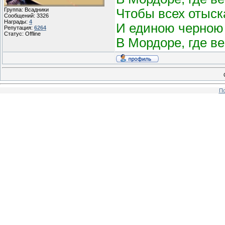
Чтобы всех отыск
Группа: Всадники
Сообщений:
3326
Награды:
4
И единою черною 
Репутация:
6264
Статус:
Offline
В Мордоре, где в
По