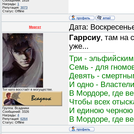
Сообщений:
1818
Награды:
1
Репутация:
3073
Статус:
Offline
Дата: Воскресень
Моргот
Гаррсиу
, там на 
уже...
Три - эльфийским
Семь - для гномо
Девять - смертным
И одно - Властел
Тот като восстаёт в могуществе.
В Мордоре, где в
Чтобы всех отыск
И единою черною 
Группа: Всадники
Сообщений:
3326
Награды:
4
В Мордоре, где в
Репутация:
6264
Статус:
Offline