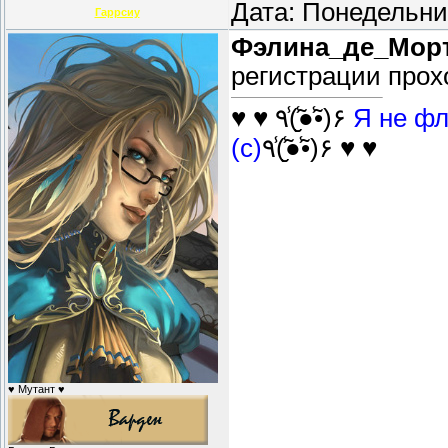
Дата: Понедельни
Гаррсиу
Фэлина_де_Мор
регистрации прохо
♥ ♥ ٩(̾●̮̮̃̾•̃̾)۶
Я не фл
(с)
٩(̾●̮̮̃̾•̃̾)۶ ♥ ♥
♥ Мутант ♥