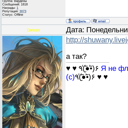
Группа: Вардены
Сообщений:
1818
Награды:
1
Репутация:
3073
Статус:
Offline
Дата: Понедельни
Гаррсиу
http://shuwany.liv
а так?
♥ ♥ ٩(̾●̮̮̃̾•̃̾)۶
Я не фл
(с)
٩(̾●̮̮̃̾•̃̾)۶ ♥ ♥