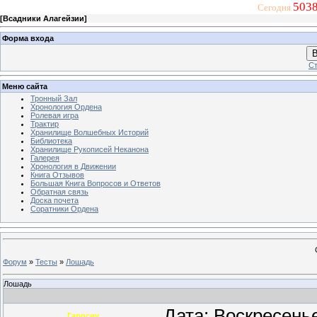
5038
Сегодня
[
Всадники Алагейзии
]
Форма входа
В
Ст
Меню сайта
Тронный Зал
Хронология Ордена
Ролевая игра
Трактир
Хранилище Волшебных Историй
Библиотека
Хранилище Рукописей Неканона
Галерея
Хронология в Движении
Книга Отзывов
Большая Книга Вопросов и Ответов
Обратная связь
Доска почета
Соратники Ордена
Форум
»
Тесты
»
Лошадь
Лошадь
Дата: Воскресень
Гаррсиу