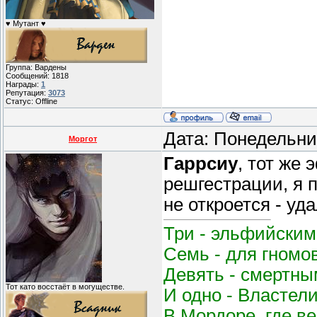
♥ Мутант ♥
Группа: Вардены
Сообщений:
1818
Награды:
1
Репутация:
3073
Статус:
Offline
Дата: Понедельни
Моргот
Гаррсиу
, тот же
решгестрации, я 
не откроется - уд
Три - эльфийским
Семь - для гномо
Девять - смертным
Тот като восстаёт в могуществе.
И одно - Властел
В Мордоре, где в