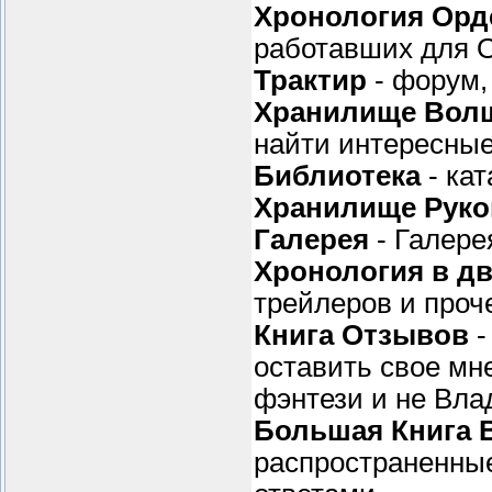
Хронология Орд
работавших для 
Трактир
- форум,
Хранилище Вол
найти интересные
Библиотека
- кат
Хранилище Руко
Галерея
- Галерея
Хронология в д
трейлеров и проч
Книга Отзывов
-
оставить свое мн
фэнтези и не Вл
Большая Книга 
распространенны