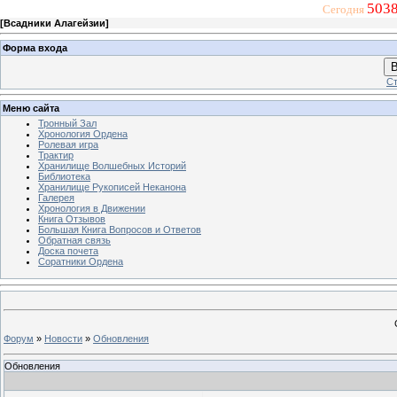
5038
Сегодня
[
Всадники Алагейзии
]
Форма входа
В
Ст
Меню сайта
Тронный Зал
Хронология Ордена
Ролевая игра
Трактир
Хранилище Волшебных Историй
Библиотека
Хранилище Рукописей Неканона
Галерея
Хронология в Движении
Книга Отзывов
Большая Книга Вопросов и Ответов
Обратная связь
Доска почета
Соратники Ордена
Форум
»
Новости
»
Обновления
Обновления