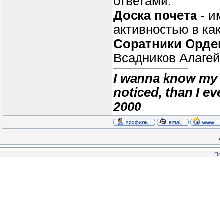
ответами.
Доска почета
- и
активностью в как
Соратники Орде
Всадников Алаге
I wanna know my 
noticed, than I e
2000
По