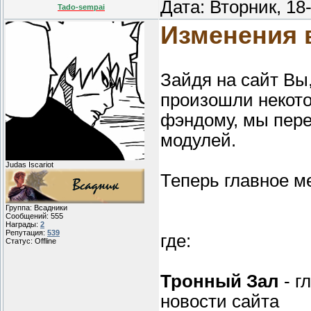
Дата: Вторник, 1
Tado-sempai
Изменения 
Зайдя на сайт Вы
произошли некото
фэндому, мы пер
модулей.
Judas Iscariot
Теперь главное м
Группа: Всадники
Сообщений:
555
Награды:
2
Репутация:
539
где:
Статус:
Offline
Тронный Зал
- г
новости сайта