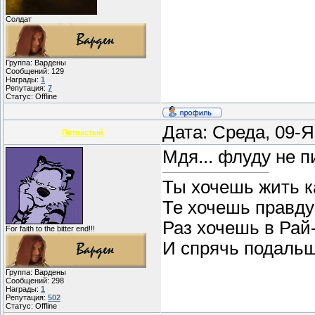
Солдат
Группа: Вардены
Сообщений:
129
Награды:
1
Репутация:
7
Статус:
Offline
Дата: Среда, 09-
Пятнастый
Мдя... флуду не 
Ты хочешь жить ка
Те хочешь правду 
Раз хочешь в Рай
For faith to the bitter end!!!
И спрячь подаль
Группа: Вардены
Сообщений:
298
Награды:
1
Репутация:
502
Статус:
Offline