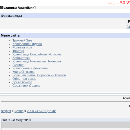
5039
Сегодня
[
Всадники Алагейзии
]
Форма входа
В
Ст
Меню сайта
Тронный Зал
Хронология Ордена
Ролевая игра
Трактир
Хранилище Волшебных Историй
Библиотека
Хранилище Рукописей Неканона
Галерея
Хронология в Движении
Книга Отзывов
Большая Книга Вопросов и Ответов
Обратная связь
Доска почета
Соратники Ордена
Архи
Форум
»
Архив
»
2000 СООБЩЕНИЙ
2000 СООБЩЕНИЙ