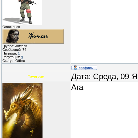
Ополченец
Группа: Жители
Сообщений:
74
Награды:
1
Репутация:
9
Статус:
Offline
Дата: Среда, 09-
Таургрим
Ага