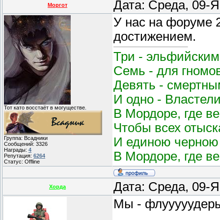
Дата: Среда, 09-
Моргот
У нас на форуме 
достижением.
Три - эльфийским
Семь - для гномо
Девять - смертным
И одно - Властел
Тот като восстаёт в могуществе.
В Мордоре, где в
Чтобы всех отыск
И единою черною 
Группа: Всадники
Сообщений:
3326
Награды:
4
В Мордоре, где в
Репутация:
6264
Статус:
Offline
Дата: Среда, 09-
Хорда
Мы - флууууудер