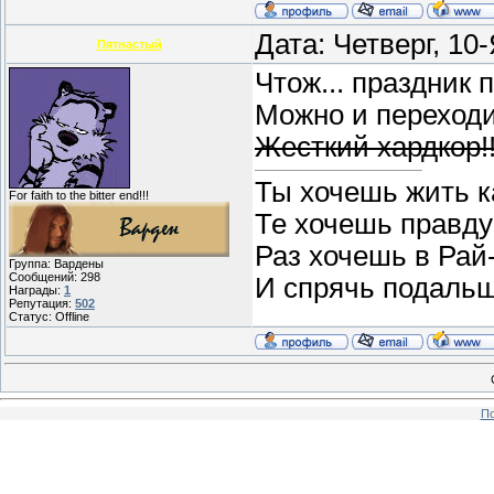
Дата: Четверг, 10
Пятнастый
Чтож... праздник
Можно и переходи
Жесткий хардкор!!
Ты хочешь жить ка
For faith to the bitter end!!!
Те хочешь правду 
Раз хочешь в Рай
Группа: Вардены
Сообщений:
298
И спрячь подаль
Награды:
1
Репутация:
502
Статус:
Offline
По