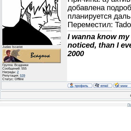
добавлена подроб
планируется дал
Переместил: Tado
I wanna know my 
noticed, than I e
Judas Iscariot
2000
Группа: Всадники
Сообщений:
555
Награды:
2
Репутация:
539
Статус:
Offline
По