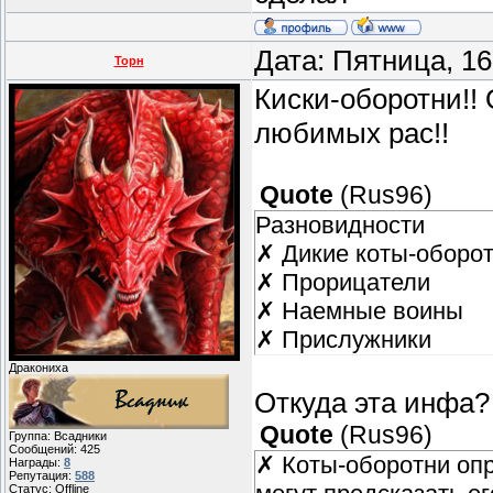
Дата: Пятница, 1
Торн
Киски-оборотни!!
любимых рас!!
Quote
(
Rus96
)
Разновидности
✗ Дикие коты-оборо
✗ Прорицатели
✗ Наемные воины
✗ Прислужники
Дракониха
Откуда эта инфа?
Quote
(
Rus96
)
Группа: Всадники
Сообщений:
425
✗ Коты-оборотни оп
Награды:
8
Репутация:
588
Статус:
Offline