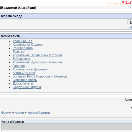
5040
Сегодня
[
Всадники Алагейзии
]
Форма входа
В
Ст
Меню сайта
Тронный Зал
Хронология Ордена
Ролевая игра
Трактир
Хранилище Волшебных Историй
Библиотека
Хранилище Рукописей Неканона
Галерея
Хронология в Движении
Книга Отзывов
Большая Книга Вопросов и Ответов
Обратная связь
Доска почета
Соратники Ордена
Архи
Форум
»
Архив
»
Коты-оборотни
Коты-оборотни