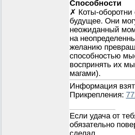
Способности
✗ Коты-оборотни 
будущее. Они мог
неожиданный моме
на неопределенны
желанию превраща
способностью мыс
воспринять их м
магами).
Информация взят
Прикрепления:
77
Если удача от теб
обязательно пове
сделал