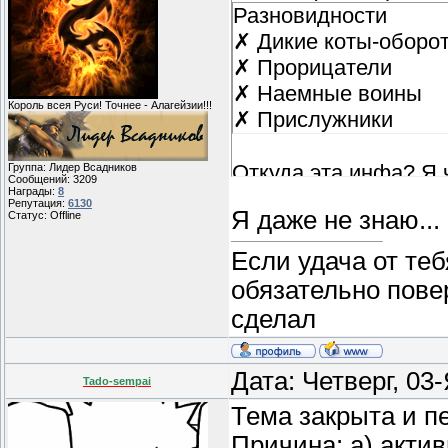
Разновидности
✗ Дикие коты-оборо
✗ Прорицатели
✗ Наемные воины
Король всея Руси! Точнее - Алагейзии!!!
✗ Прислужники
Откуда эта инфа? Я ч
Группа: Лидер Всадников
Сообщений:
3209
Награды:
8
Репутация:
6130
Я даже не знаю...
Статус:
Offline
Если удача от теб
обязательно пове
сделал
Дата: Четверг, 03
Tado-sempai
Тема закрыта и п
Причина: а) актив