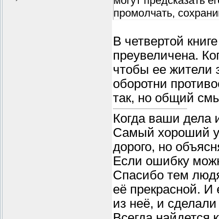
могут предсказать е
промолчать, сохрани
В четвертой книге
преувеличена. Ко
чтобы ее жители 
оборотни противо
так, но общий см
Когда ваши дела 
Самый хороший уч
дорого, но объясн
Если ошибку можн
Спасибо тем людя
её прекрасной. И
из неё, и сделали
Всегда найдется к