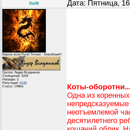
Дата: Пятница, 1
Rus96
Король всея Руси! Точнее - Алагейзии!!!
Группа: Лидер Всадников
Сообщений:
3209
Награды:
8
Репутация:
6130
Коты-оборотни..
Статус:
Offline
Одна из коренных
непредсказуемые
неотъемлемой ча
десятилетнего ре
кошачий облик. Н