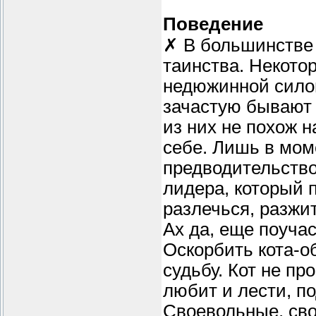
Поведение
✗ В большинстве 
таинства. Некото
недюжинной силой
зачастую бывают
из них не похож н
себе. Лишь в мом
предводительство
лидера, который п
разлечься, разжи
Ах да, еще поуча
Оскорбить кота-об
судьбу. Кот не пр
любит и лести, п
Своевольные, свое