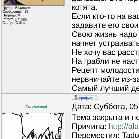
котята.
Группа: Всадники
Сообщений:
425
Если кто-то на ва
Награды:
8
Репутация:
588
задавите его сво
Статус:
Offline
Свою жизнь надо у
начнет устраивать
Не хочу вас расст
На грабли не нас
Рецепт молодости
нервничайте из-з
Самый лучший ден
Дата: Суббота, 0
Tado-sempai
Тема закрыта и п
Причина:
http://al
Переместил: Tado