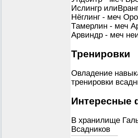
Ислингр илиВранг
Нёглинг - меч Ор
Тамерлин - меч Ар
Арвиндр - меч не
Тренировки
Овладение навыка
тренировки всадн
Интересные 
В хранилище Галь
Всадников