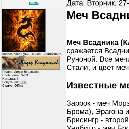
Дата: Вторник, 27
Rus96
Меч Всадн
Меч Всадника (К
сражается Всадни
Король всея Руси! Точнее - Алагейзии!!!
Руноной. Все ме
Стали, и цвет меч
Группа: Лидер Всадников
Сообщений:
3209
Награды:
8
Известные м
Репутация:
6130
Статус:
Offline
Заррок - меч Мор
Брома), Эрагона 
Брисингр - второ
Ундбитр - меч Бр