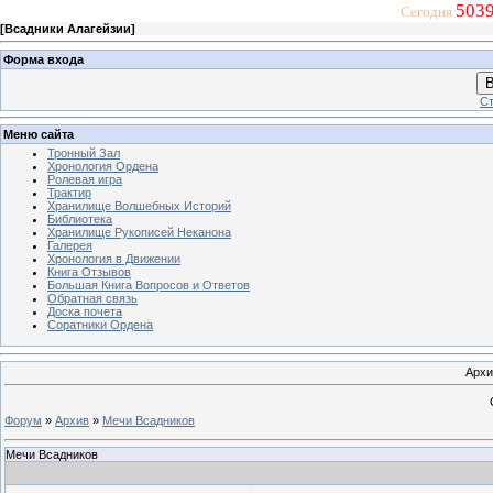
5039
Сегодня
[
Всадники Алагейзии
]
Форма входа
В
Ст
Меню сайта
Тронный Зал
Хронология Ордена
Ролевая игра
Трактир
Хранилище Волшебных Историй
Библиотека
Хранилище Рукописей Неканона
Галерея
Хронология в Движении
Книга Отзывов
Большая Книга Вопросов и Ответов
Обратная связь
Доска почета
Соратники Ордена
Архи
Форум
»
Архив
»
Мечи Всадников
Мечи Всадников