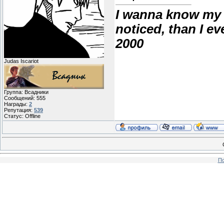
I wanna know my 
noticed, than I e
2000
Judas Iscariot
Группа: Всадники
Сообщений:
555
Награды:
2
Репутация:
539
Статус:
Offline
По