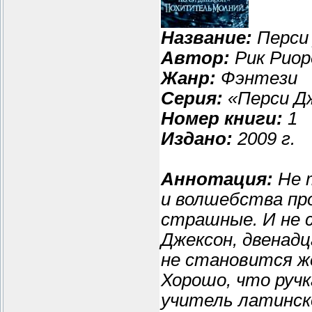
Название:
Перси
Автор:
Рик Риор
Жанр:
Фэнтези
Серия:
«Перси Дж
Номер книги:
1
Издано:
2009 г.
Аннотация:
Не т
и волшебства пр
страшные. И не 
Джексон, двенад
не становится ж
Хорошо, что ручк
учитель латинск