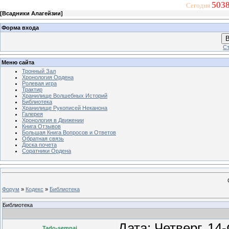
5038
Сегодня
[
Всадники Алагейзии
]
Форма входа
В
Ст
Меню сайта
Тронный Зал
Хронология Ордена
Ролевая игра
Трактир
Хранилище Волшебных Историй
Библиотека
Хранилище Рукописей Неканона
Галерея
Хронология в Движении
Книга Отзывов
Большая Книга Вопросов и Ответов
Обратная связь
Доска почета
Соратники Ордена
Форум
»
Кодекс
»
Библиотека
Библиотека
Дата: Четверг, 14
Tado-sempai