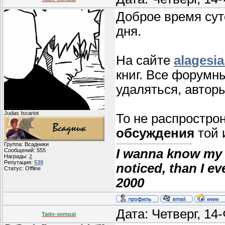
Доброе время сут
дня.
На сайте
alagesia
книг. Все форумн
удаляться, авторы
Judas Iscariot
То не распростро
обсуждения
той 
Группа: Всадники
I wanna know my 
Сообщений:
555
Награды:
2
Репутация:
539
noticed, than I e
Статус:
Offline
2000
Дата: Четверг, 14
Tado-sempai