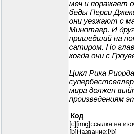
меч и поражает 
беды Перси Джекс
они уезжают с ма
Минотавр. И друг
пришедший на по
сатиром. Но гла
когда они с Гроу
Цикл Рика Риорда
супербестселлеро
мира должен вый
произведениям эт
Код
[c][img]ссылка на из
[b]Название:[/b]