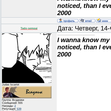
noticed, than I e
2000
Дата: Четверг, 14
Tado-sempai
I wanna know my 
noticed, than I e
2000
Judas Iscariot
Группа: Всадники
Сообщений:
555
Награды:
2
Репутация:
539