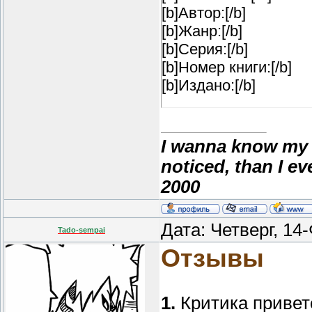
[b]Автор:[/b]
[b]Жанр:[/b]
[b]Серия:[/b]
[b]Номер книги:[/b]
[b]Издано:[/b]
[b]Аннотация:[/b]
I wanna know my 
noticed, than I e
2000
Дата: Четверг, 14
Tado-sempai
Отзывы
1.
Критика приветс