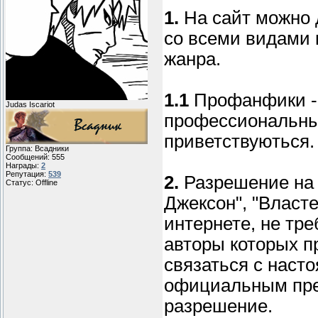
1.
На сайт можно 
со всеми видами 
жанра.
1.1
Профанфики -
Judas Iscariot
профессиональны
приветствуються.
Группа: Всадники
Сообщений:
555
Награды:
2
Репутация:
539
2.
Разрешение на 
Статус:
Offline
Джексон", "Власте
интернете, не тре
авторы которых п
связаться с наст
официальным пре
разрешение.