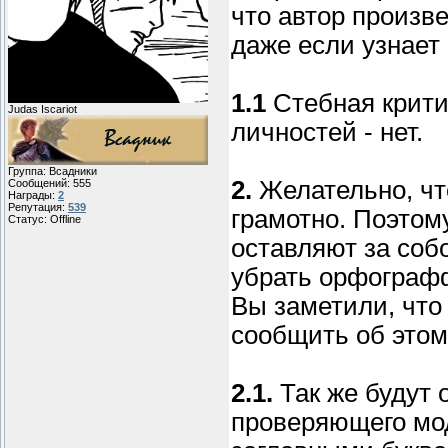
что автор произв
даже если узнает
1.1
Стебная крити
Judas Iscariot
личностей - нет.
Группа: Всадники
2.
Желательно, ч
Сообщений:
555
Награды:
2
Репутация:
539
грамотно. Поэтом
Статус:
Offline
оставляют за соб
убрать орфограф
Вы заметили, что
сообщить об этом
2.1.
Так же будут 
проверяющего мо