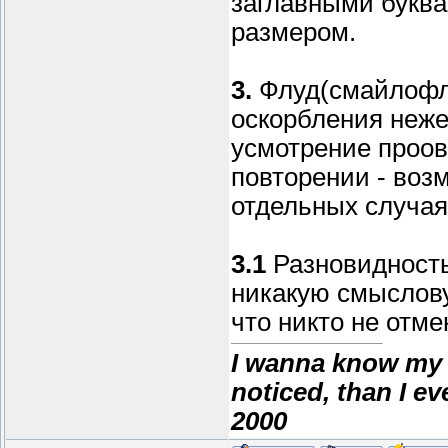
заглавными букв
размером.
3.
Флуд(смайлофл
оскорбления неже
усмотрение проов
повторении - воз
отдельных случаях
3.1
Разновидност
никакую смыслову
что никто не отме
I wanna know my 
noticed, than I e
2000