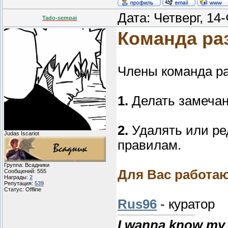
Дата: Четверг, 14
Tado-sempai
Команда ра
Члены команда ра
1.
Делать замечан
2.
Удалять или ре
Judas Iscariot
правилам.
Группа: Всадники
Для Вас работаю
Сообщений:
555
Награды:
2
Репутация:
539
Статус:
Offline
Rus96
- куратор
I wanna know my 