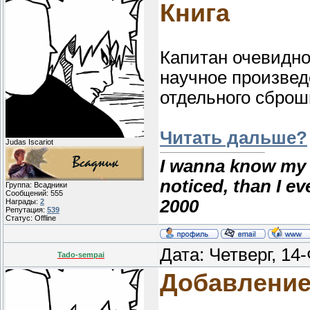
Книга
Капитан очевидно
научное произвед
отдельного сброш
Читать дальше?
Judas Iscariot
I wanna know my 
noticed, than I e
Группа: Всадники
Сообщений:
555
2000
Награды:
2
Репутация:
539
Статус:
Offline
Дата: Четверг, 14
Tado-sempai
Добавлени