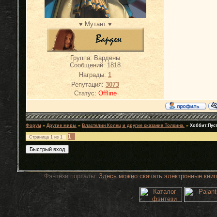
♥ Мутант ♥
Группа: Вардены
Сообщений:
1818
Награды:
1
Репутация:
3073
Статус:
Offline
Форум
»
Другие миры
»
Властелин Колец и другие сказания Толкина.
»
Хоббит:Пус
1
Страница
1
из
1
Фэнтези порталы:
Здесь можно скачать электронные книг