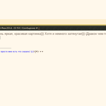
6-Янв-2014, 22:53 | Сообщение #
2
ень яркая, красивая картинка))) Хотя и немного затянутая))) (Дракон чем
 просто мне есть что сказать! (с)
٩(̾●̮̮̃̾•̃̾)۶ ♥ ♥