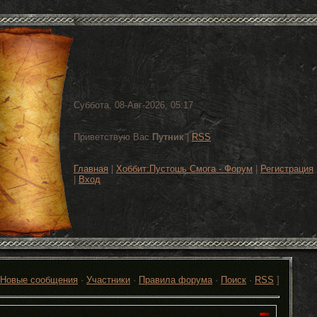
Суббота, 08-Авг-2026, 05:17
Приветствую Вас
Путник
|
RSS
Главная
|
Хоббит:Пустошь Смога - Форум
|
Регистрация
|
Вход
Новые сообщения
·
Участники
·
Правила форума
·
Поиск
·
RSS
]