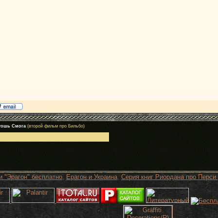
тошь Смога
(второй фильм про Бильбо)
и "Эрагон" бесплатно
,
Ерагон и Украина
,
Серия книг Риордана про Перси