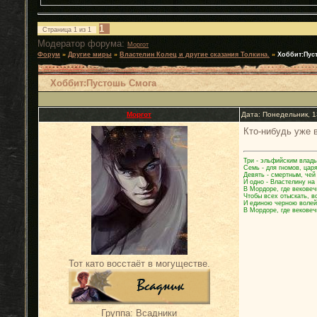
1
Страница
1
из
1
Модератор форума:
Моргот
Форум
»
Другие миры
»
Властелин Колец и другие сказания Толкина.
»
Хоббит:Пус
Хоббит:Пустошь Смога
Моргот
Дата: Понедельник, 1
Кто-нибудь уже 
Три - эльфийским влады
Семь - для гномов, цар
Девять - смертным, чей
И одно - Властелину на
В Мордоре, где вековеч
Чтобы всех отыскать, в
И единою черною волей
В Мордоре, где вековеч
Тот като восстаёт в могуществе.
Группа: Всадники