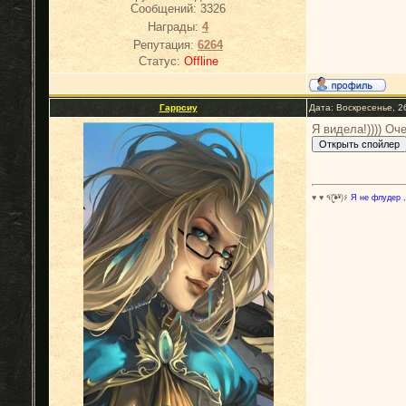
Сообщений:
3326
Награды:
4
Репутация:
6264
Статус:
Offline
Гаррсиу
Дата: Воскресенье, 2
Я видела!)))) Оч
♥ ♥ ٩(̾●̮̮̃̾•̃̾)۶
Я не флудер ,