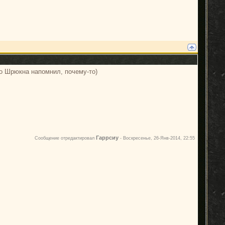
-то Шрюкна напомнил, почему-то)
Гаррсиу
Сообщение отредактировал
-
Воскресенье, 26-Янв-2014, 22:55