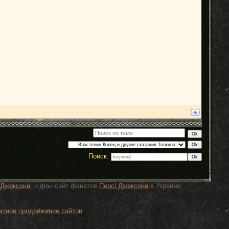
Поиск:
 Джексона
, и фан сайт фанатов
Персi Джексона
в Украине.