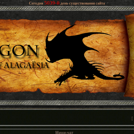
5039-й
Сегодня
день существования сайта
[
Мини-чат