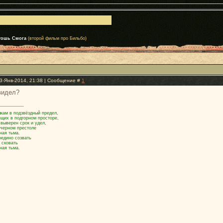
тошь Смога
(второй фильм про Бильбо)
3-Янв-2014, 21:38 | Сообщение #
1
видел?
кам в подзвёздный предел,
ящих в подгорном просторе,
 выверен срок и удел,
 черном престоле
ная тьма.
оедино созвать
 сковать
ная тьма.