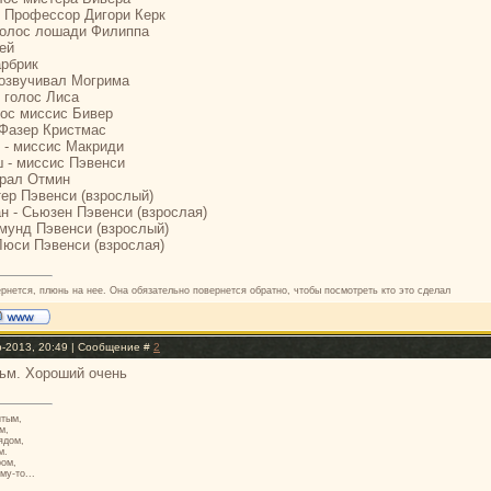
 Профессор Дигори Керк
голос лошади Филиппа
ей
арбрик
 озвучивал Могрима
- голос Лиса
лос миссис Бивер
Фазер Кристмас
 - миссис Макриди
 - миссис Пэвенси
ерал Отмин
тер Пэвенси (взрослый)
 - Сьюзен Пэвенси (взрослая)
мунд Пэвенси (взрослый)
Люси Пэвенси (взрослая)
ернется, плюнь на нее. Она обязательно повернется обратно, чтобы посмотреть кто это сделал
р-2013, 20:49 | Сообщение #
2
ьм. Хороший очень
итым,
м,
ядом,
м.
ром,
му-то...