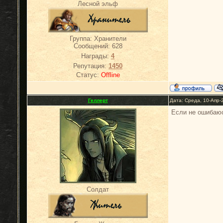
Лесной эльф
Группа: Хранители
Сообщений:
628
Награды:
4
Репутация:
1450
Статус:
Offline
Геллерт
Дата: Среда, 10-Апр-
Если не ошибаюс
Солдат