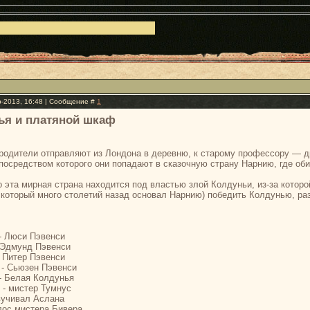
р-2013, 16:48 | Сообщение #
1
ья и платяной шкаф
родители отправляют из Лондона в деревню, к старому профессору — д
посредством которого они попадают в сказочную страну Нарнию, где об
о эта мирная страна находится под властью злой Колдуньи, из-за кото
 который много столетий назад основал Нарнию) победить Колдунью, р
- Люси Пэвенси
 Эдмунд Пэвенси
 Питер Пэвенси
 - Сьюзен Пэвенси
- Белая Колдунья
- мистер Тумнус
вучивал Аслана
олос мистера Бивера