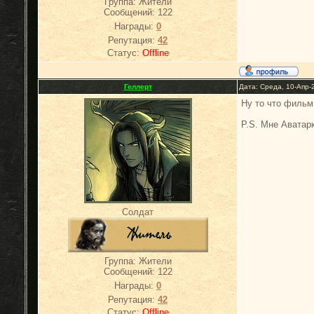
Группа: Жители
Сообщений:
122
Награды:
0
Репутация:
42
Статус:
Offline
Геллерт
Дата: Среда, 10-Апр-
Ну то что фильм
P.S. Мне Аватарк
Солдат
Группа: Жители
Сообщений:
122
Награды:
0
Репутация:
42
Статус:
Offline