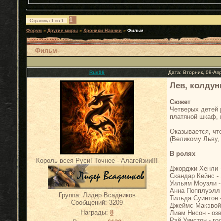
1
Страница
1
из
1
Форум
»
Другие миры
»
Хроники Нарнии
»
Фильм
Фильм
Rus96
Дата: Вторник, 09-Ап
Лев, колдун
Сюжет
Четверых детей 
платяной шкаф, 
Оказывается, чт
(Великому Льву,
В ролях
Король всея Руси! Точнее - Алагейзии!!!
Джорджи Хенли 
Скандар Кейнс -
Уильям Моузли -
Анна Попплуэлл
Группа: Лидер Всадников
Тильда Суинтон 
Сообщений:
3209
Джеймс Макэвой 
Награды:
8
Лиам Нисон - оз
Рэй Уинстон - г