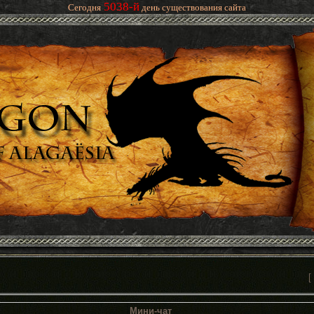
5038-й
Сегодня
день существования сайта
[
Мини-чат