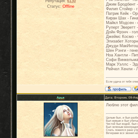
Репутация:
6130
Джим Бродбент -
Статус:
Offline
Филип Стойер - 
Патрик Кейк - Ор
Киран Шах - Гин
Майкл Мэдсен -
Руперт Эверетт 
Дойн Фрэнч - го
Джеймс Космо - 
Элизабет Хоторн
Джуди МакИнтош
Шен Рэнги - ген
Ноа Хантли - Пи
Софи Винкельман
Марк Уэллс - Эд
Рейчел Хенли - 
Если удача от тебя отв
Арья
Дата: Вторник, 09-Ап
Люблю этот фил
Целым был, и был разб
Был живым и был убиты
Чистой был водой, был 
Был зеленым виноградо
Спать ложился рано ут
Вечерами все звонил ко