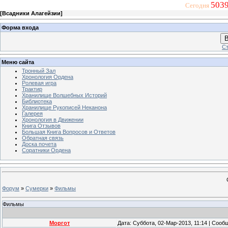
5039
Сегодня
[
Всадники Алагейзии
]
Форма входа
В
Ст
Меню сайта
Тронный Зал
Хронология Ордена
Ролевая игра
Трактир
Хранилище Волшебных Историй
Библиотека
Хранилище Рукописей Неканона
Галерея
Хронология в Движении
Книга Отзывов
Большая Книга Вопросов и Ответов
Обратная связь
Доска почета
Соратники Ордена
Форум
»
Сумерки
»
Фильмы
Фильмы
Моргот
Дата: Суббота, 02-Мар-2013, 11:14 | Соо