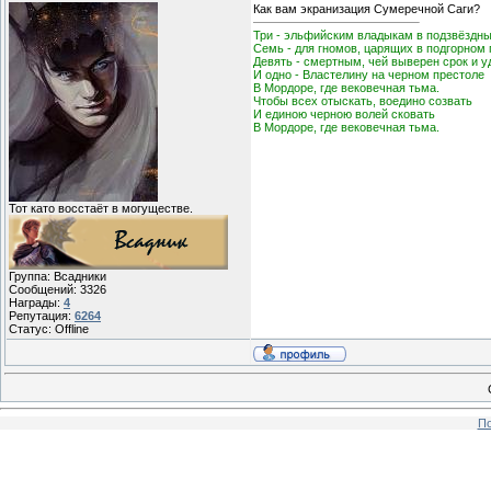
Как вам экранизация Сумеречной Саги?
Три - эльфийским владыкам в подзвёздны
Семь - для гномов, царящих в подгорном 
Девять - смертным, чей выверен срок и у
И одно - Властелину на черном престоле
В Мордоре, где вековечная тьма.
Чтобы всех отыскать, воедино созвать
И единою черною волей сковать
В Мордоре, где вековечная тьма.
Тот като восстаёт в могуществе.
Группа: Всадники
Сообщений:
3326
Награды:
4
Репутация:
6264
Статус:
Offline
По