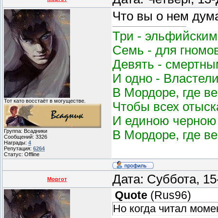
Что вы о нем дум
Три - эльфийским
Семь - для гномо
Девять - смертным
И одно - Властел
В Мордоре, где в
Тот като восстаёт в могуществе.
Чтобы всех отыск
И единою черною 
В Мордоре, где в
Группа: Всадники
Сообщений:
3326
Награды:
4
Репутация:
6264
Статус:
Offline
Дата: Суббота, 15
Моргот
Quote
(
Rus96
)
Но когда читал момен