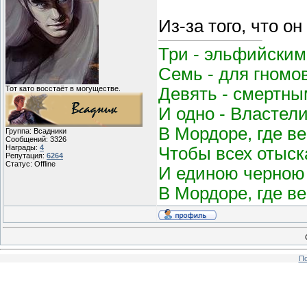
Из-за того, что о
Три - эльфийским
Семь - для гномо
Девять - смертным
Тот като восстаёт в могуществе.
И одно - Властел
В Мордоре, где в
Группа: Всадники
Сообщений:
3326
Награды:
4
Чтобы всех отыск
Репутация:
6264
Статус:
Offline
И единою черною 
В Мордоре, где в
По