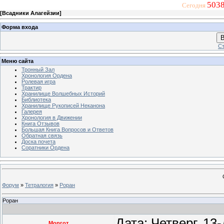
5038
Сегодня
[
Всадники Алагейзии
]
Форма входа
В
Ст
Меню сайта
Тронный Зал
Хронология Ордена
Ролевая игра
Трактир
Хранилище Волшебных Историй
Библиотека
Хранилище Рукописей Неканона
Галерея
Хронология в Движении
Книга Отзывов
Большая Книга Вопросов и Ответов
Обратная связь
Доска почета
Соратники Ордена
Форум
»
Тетралогия
»
Роран
Роран
Дата: Четверг, 13
Моргот