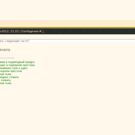
к-2012, 21:22 | Сообщение #
2
тать следующие части?
ачала.
кам в подзвёздный предел,
ящих в подгорном просторе,
 выверен срок и удел,
 черном престоле
ная тьма.
оедино созвать
 сковать
ная тьма.