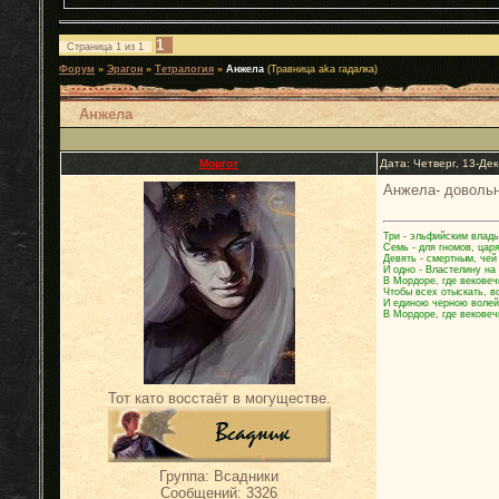
1
Страница
1
из
1
Форум
»
Эрагон
»
Тетралогия
»
Анжела
(Травница aka гадалка)
Анжела
Моргот
Дата: Четверг, 13-Де
Анжела- довольн
Три - эльфийским влады
Семь - для гномов, цар
Девять - смертным, чей
И одно - Властелину на
В Мордоре, где вековеч
Чтобы всех отыскать, в
И единою черною волей
В Мордоре, где вековеч
Тот като восстаёт в могуществе.
Группа: Всадники
Сообщений:
3326