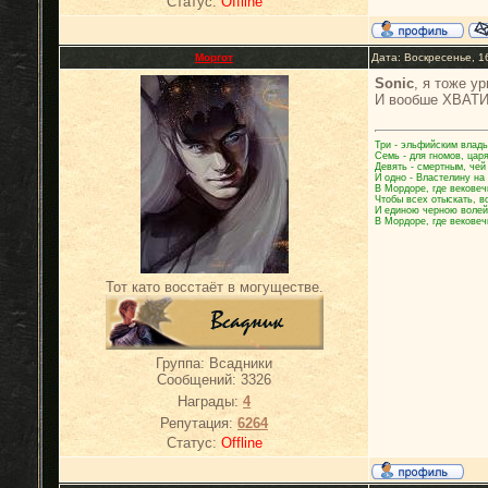
Статус:
Offline
Моргот
Дата: Воскресенье, 1
Sonic
, я тоже у
И вообше ХВАТ
Три - эльфийским влады
Семь - для гномов, цар
Девять - смертным, чей
И одно - Властелину на
В Мордоре, где вековеч
Чтобы всех отыскать, в
И единою черною волей
В Мордоре, где вековеч
Тот като восстаёт в могуществе.
Группа: Всадники
Сообщений:
3326
Награды:
4
Репутация:
6264
Статус:
Offline