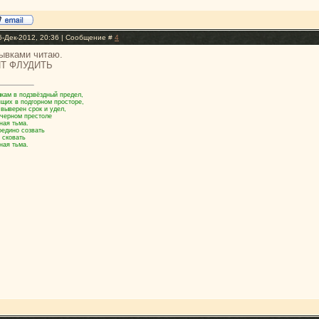
6-Дек-2012, 20:36 | Сообщение #
4
рывками читаю.
ИТ ФЛУДИТЬ
кам в подзвёздный предел,
ящих в подгорном просторе,
 выверен срок и удел,
 черном престоле
ная тьма.
оедино созвать
 сковать
ная тьма.