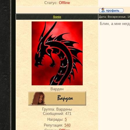
Статус:
Offline
Sonic
Дата: Воскресенье, 1
Блин, а мне негд
Варден
Группа: Вардены
Сообщений:
471
Награды:
5
Репутация:
540