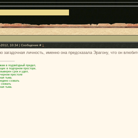
к-2012, 10:34 | Сообщение #
1
о загадочная личность, именно она предсказала Эрагону, что он влюбит
кам в подзвёздный предел,
ящих в подгорном просторе,
 выверен срок и удел,
 черном престоле
ная тьма.
оедино созвать
 сковать
ная тьма.