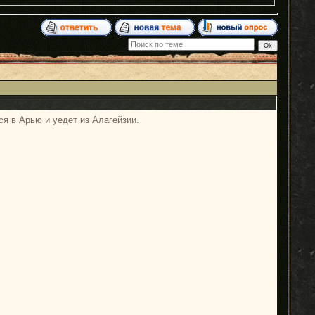
ся в Арью и уедет из Алагейзии.