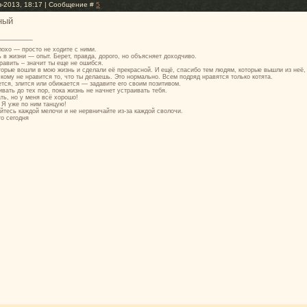
в-2013, 18:17 | Сообщение #
5
ный
лохо — просто не ходите с ними.
в жизни — опыт. Берет, правда, дорого, но объясняет доходчиво.
авить – значит ты еще не ошибся.
орые вошли в мою жизнь и сделали её прекрасной. И ещё, спасибо тем людям, которые вышли из неё,
, кому не нравится то, что ты делаешь. Это нормально. Всем подряд нравятся только котята.
ается, злится или обижается — задавите его своим позитивом.
вать до тех пор, пока жизнь не начнет устраивать тебя.
ть, но у меня всё хорошо!
 Я уже по ним танцую!
йтесь каждой мелочи и не нервничайте из-за каждой сволочи.
о сегодня