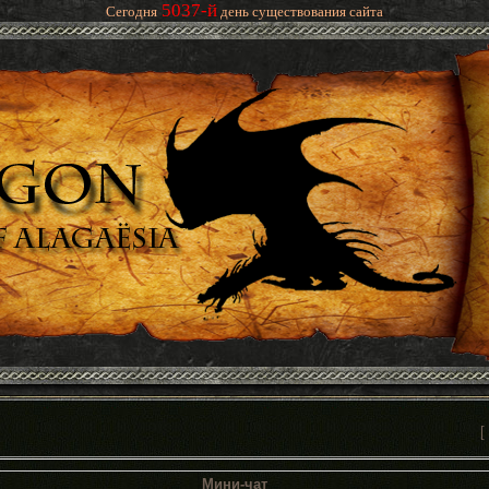
5037-й
Сегодня
день существования сайта
[
Мини-чат