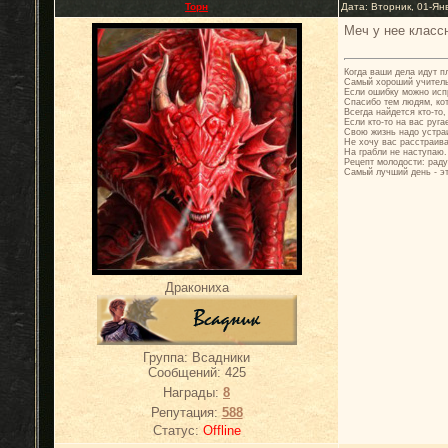
Торн
Дата: Вторник, 01-Ян
Меч у нее класс
Когда ваши дела идут п
Самый хороший учитель 
Если ошибку можно испр
Спасибо тем людям, кот
Всегда найдется кто-то
Если кто-то на вас руг
Свою жизнь надо устраи
Не хочу вас расстраива
На грабли не наступаю.
Рецепт молодости: раду
Самый лучший день - эт
Дракониха
Группа: Всадники
Сообщений:
425
Награды:
8
Репутация:
588
Статус:
Offline