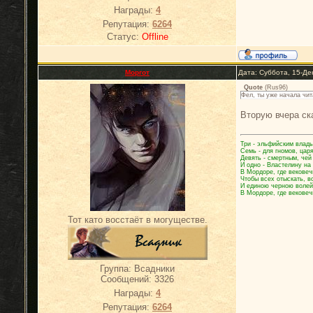
Награды:
4
Репутация:
6264
Статус:
Offline
Моргот
Дата: Суббота, 15-Де
Quote
(
Rus96
)
Фел, ты уже начала чи
Вторую вчера ск
Три - эльфийским влады
Семь - для гномов, цар
Девять - смертным, чей
И одно - Властелину на
В Мордоре, где вековеч
Чтобы всех отыскать, в
И единою черною волей
В Мордоре, где вековеч
Тот като восстаёт в могуществе.
Группа: Всадники
Сообщений:
3326
Награды:
4
Репутация:
6264