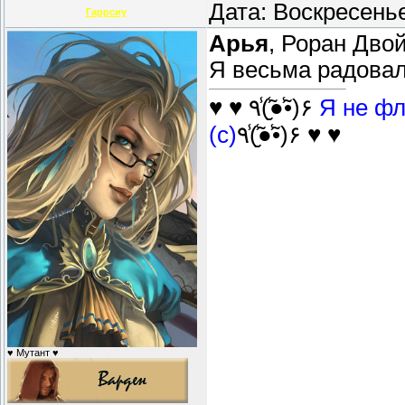
Дата: Воскресень
Гаррсиу
Арья
, Роран Дво
Я весьма радовал
♥ ♥ ٩(̾●̮̮̃̾•̃̾)۶
Я не фл
(с)
٩(̾●̮̮̃̾•̃̾)۶ ♥ ♥
♥ Мутант ♥