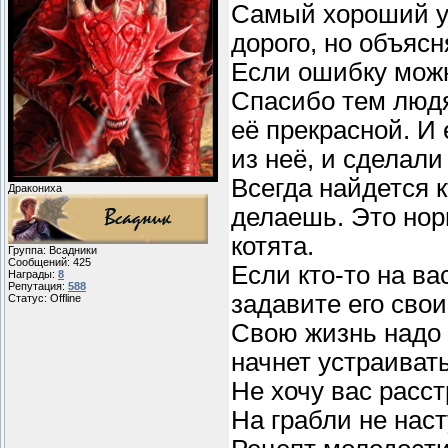
Самый хороший уч
дорого, но объясн
Если ошибку можн
Спасибо тем людя
её прекрасной. И
из неё, и сделали
Всегда найдется к
Дракониха
делаешь. Это нор
котята.
Группа: Всадники
Сообщений:
425
Если кто-то на ва
Награды:
8
Репутация:
588
задавите его сво
Статус:
Offline
Свою жизнь надо у
начнет устраивать
Не хочу вас расст
На грабли не нас