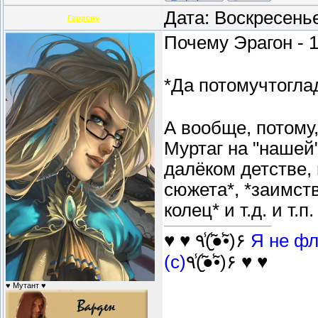
Дата: Воскресень
Гаррсиу
Почему Эрагон - 
*Да потомучтогла
А вообще, потому
Муртаг на "нашей"
далёком детстве, 
сюжета*, *заимст
колец* и т.д. и т.п
♥ ♥ ٩(̾●̮̮̃̾•̃̾)۶
Я не фл
(с)
٩(̾●̮̮̃̾•̃̾)۶ ♥ ♥
♥ Мутант ♥