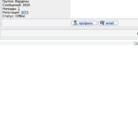
Группа: Вардены
Сообщений:
1818
Награды:
1
Репутация:
3073
Статус:
Offline
По