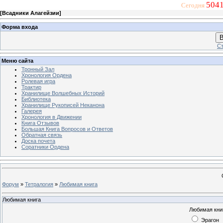
5041
Сегодня
[
Всадники Алагейзии
]
Форма входа
В
Ст
Меню сайта
Тронный Зал
Хронология Ордена
Ролевая игра
Трактир
Хранилище Волшебных Историй
Библиотека
Хранилище Рукописей Неканона
Галерея
Хронология в Движении
Книга Отзывов
Большая Книга Вопросов и Ответов
Обратная связь
Доска почета
Соратники Ордена
Форум
»
Тетралогия
»
Любимая книга
Любимая книга
Любимая кни
Эрагон