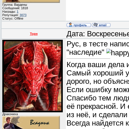
Группа: Вардены
Сообщений:
1818
Награды:
1
Репутация:
3073
Статус:
Offline
Дата: Воскресень
Торн
Рус, в тесте напи
"наследие"
Когда ваши дела 
Самый хороший уч
дорого, но объясн
Если ошибку можн
Спасибо тем людя
её прекрасной. И
из неё, и сделали
Дракониха
Всегда найдется к