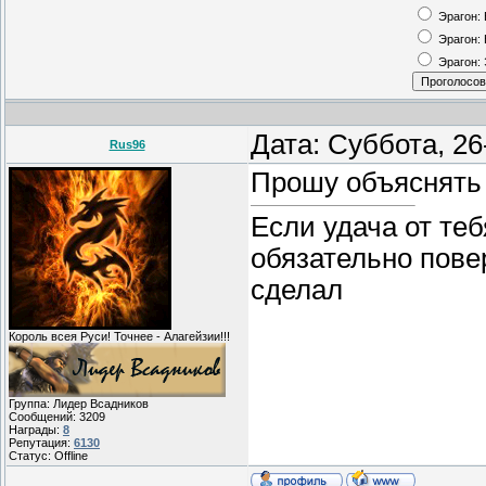
Эрагон:
Эрагон:
Эрагон:
Дата: Суббота, 2
Rus96
Прошу объяснять 
Если удача от теб
обязательно пове
сделал
Король всея Руси! Точнее - Алагейзии!!!
Группа: Лидер Всадников
Сообщений:
3209
Награды:
8
Репутация:
6130
Статус:
Offline