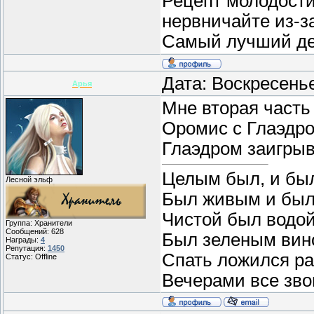
Рецепт молодости
нервничайте из-з
Самый лучший ден
Дата: Воскресень
Арья
Мне вторая часть
Оромис с Глаэдро
Глаэдром заигры
Целым был, и бы
Лесной эльф
Был живым и был
Чистой был водой
Группа: Хранители
Сообщений:
628
Был зеленым вин
Награды:
4
Репутация:
1450
Спать ложился ра
Статус:
Offline
Вечерами все звон