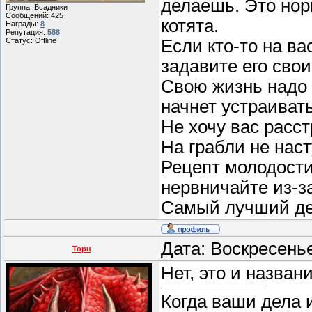
делаешь. Это нор
Группа: Всадники
Сообщений:
425
котята.
Награды:
8
Репутация:
588
Если кто-то на ва
Статус:
Offline
задавите его сво
Свою жизнь надо у
начнет устраивать
Не хочу вас расст
На грабли не нас
Рецепт молодости
нервничайте из-з
Самый лучший ден
Дата: Воскресень
Торн
Нет, это и назван
Когда ваши дела 