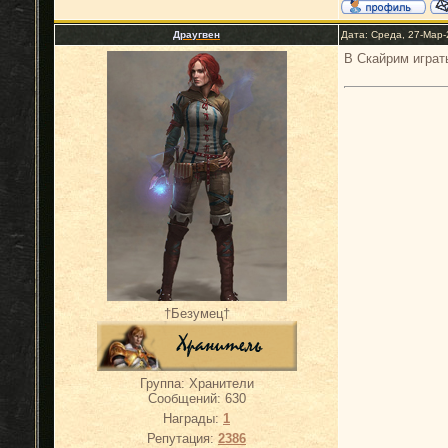
Драугвен
Дата: Среда, 27-Мар-
В Скайрим играт
†Безумец†
Группа: Хранители
Сообщений:
630
Награды:
1
Репутация:
2386