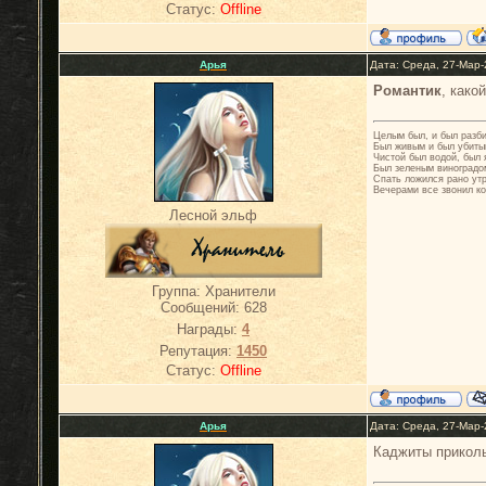
Статус:
Offline
Арья
Дата: Среда, 27-Мар-
Романтик
, како
Целым был, и был разб
Был живым и был убиты
Чистой был водой, был 
Был зеленым виноградо
Спать ложился рано ут
Вечерами все звонил ко
Лесной эльф
Группа: Хранители
Сообщений:
628
Награды:
4
Репутация:
1450
Статус:
Offline
Арья
Дата: Среда, 27-Мар-
Каджиты прикол