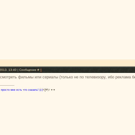
2013, 13:40 | Сообщение #
6
смотреть фильмы или сериалы (только не по телевизору, ибо реклама бес
 просто мне есть что сказать! (с)
٩(̾●̮̮̃̾•̃̾)۶ ♥ ♥