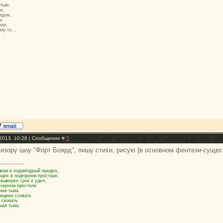
итым,
м,
ядом,
м.
ром,
му-то...
2013, 10:28 | Сообщение #
5
изору шоу "Форт Боярд", пишу стихи, рисую {в основном фентези-сущес
кам в подзвёздный предел,
ящих в подгорном просторе,
 выверен срок и удел,
 черном престоле
ная тьма.
оедино созвать
 сковать
ная тьма.