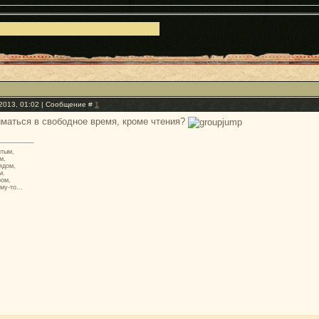
2013, 01:02 | Сообщение #
1
маться в свободное время, кроме чтения?
итым,
м,
ядом,
м.
ром,
му-то...