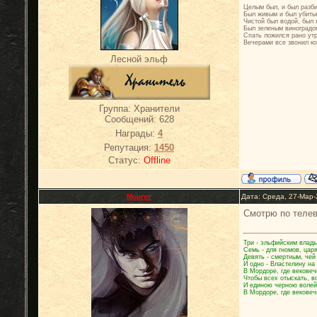
Целым был, и был разб
Был живым и был убиты
Чистой был водой, был 
Был зеленым виноградо
Спать ложился рано ут
Вечерами все звонил ко
Лесной эльф
Группа: Хранители
Сообщений:
628
Награды:
4
Репутация:
1450
Статус:
Offline
Моргот
Дата: Среда, 27-Мар-
Смотрю по телев
Три - эльфийским влады
Семь - для гномов, цар
Девять - смертным, чей
И одно - Властелину на
В Мордоре, где вековеч
Чтобы всех отыскать, в
И единою черною волей
В Мордоре, где вековеч