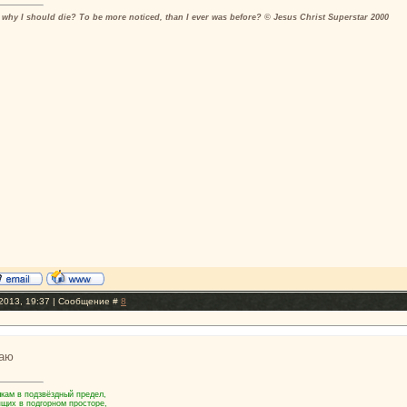
why I should die? To be more noticed, than I ever was before? © Jesus Christ Superstar 2000
2013, 19:37 | Сообщение #
8
маю
кам в подзвёздный предел,
ящих в подгорном просторе,