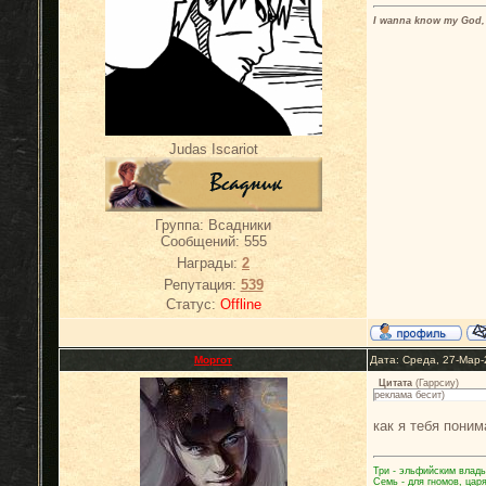
I wanna know my God, 
Judas Iscariot
Группа: Всадники
Сообщений:
555
Награды:
2
Репутация:
539
Статус:
Offline
Моргот
Дата: Среда, 27-Мар-
Цитата
(
Гаррсиу
)
реклама бесит)
как я тебя пони
Три - эльфийским влады
Семь - для гномов, цар