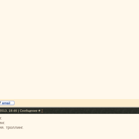
2013, 18:46 | Сообщение #
7
г.
нг.
. троллинг.