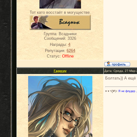
Тот като восстаёт в могуществе.
Группа: Всадники
Сообщений:
3326
Награды:
4
Репутация:
6264
Статус:
Offline
Гаррсиу
Дата: Среда, 27-Мар-
Болтать)) А ещё 
♥ ♥ ٩(̾●̮̮̃̾•̃̾)۶
Я не флудер ,