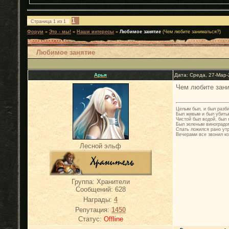
1
Страница
1
из
1
Форум
»
Это - мы!
»
Наши интересы
»
Любимое занятие
(Чем любите заниматься?)
Любимое занятие
Арья
Дата: Среда, 27-Мар-
Чем любите зани
Целым был, и был разб
Был живым и был убиты
Чистой был водой, был 
Был зеленым виноградо
Спать ложился рано ут
Вечерами все звонил ко
Лесной эльф
Группа: Хранители
Сообщений:
628
Награды:
4
Репутация:
1450
Статус:
Offline