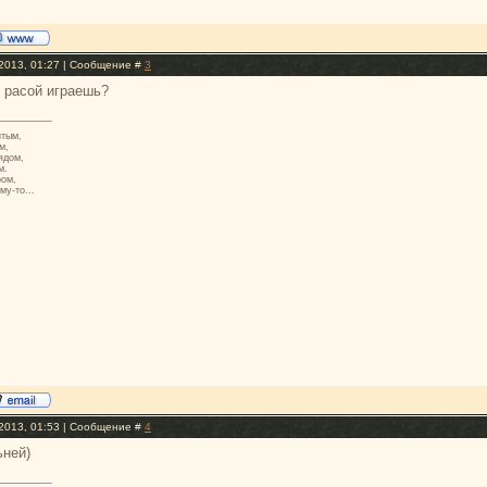
2013, 01:27 | Сообщение #
3
й расой играешь?
итым,
м,
ядом,
м.
ром,
му-то...
2013, 01:53 | Сообщение #
4
ьней)