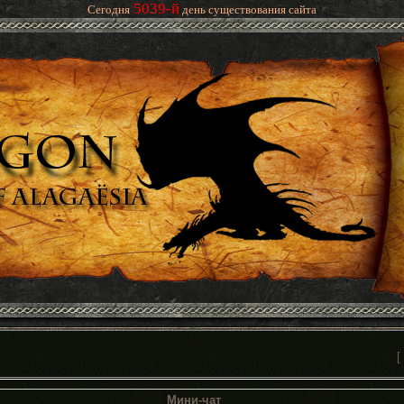
5039-й
Сегодня
день существования сайта
[
Мини-чат