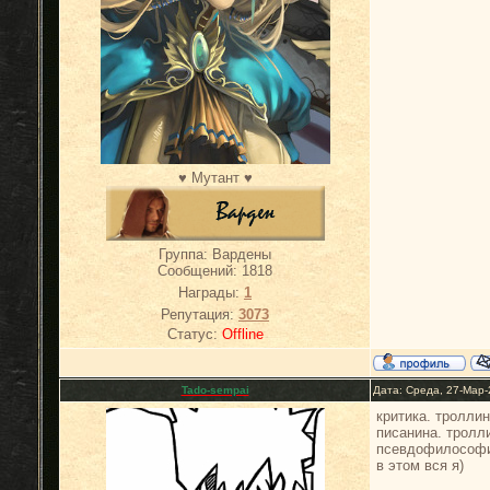
♥ Мутант ♥
Группа: Вардены
Сообщений:
1818
Награды:
1
Репутация:
3073
Статус:
Offline
Tado-sempai
Дата: Среда, 27-Мар-
критика. троллин
писанина. тролли
псевдофилософия
в этом вся я)