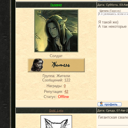
Геллерт
Дата: Суббота, 03-Ав
Цитата
(
Гаррсиу
)
А я увлекаюсь всем и н
Я такой же)
А так некоторые
Солдат
Группа: Жители
Сообщений:
122
Награды:
0
Репутация:
42
Статус:
Offline
Gold_Lynx
Дата: Среда, 07-Авг-
Гигантская свалк