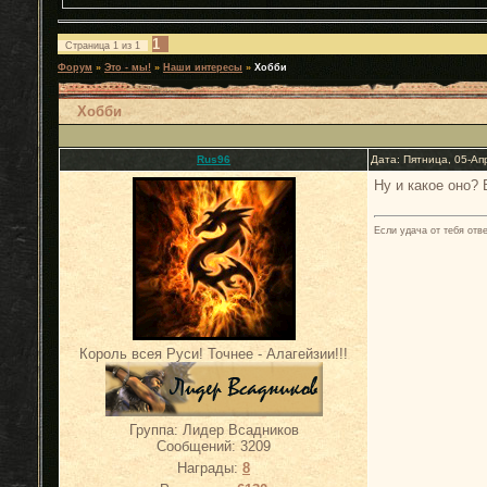
1
Страница
1
из
1
Форум
»
Это - мы!
»
Наши интересы
»
Хобби
Хобби
Rus96
Дата: Пятница, 05-Ап
Ну и какое оно?
Если удача от тебя отв
Король всея Руси! Точнее - Алагейзии!!!
Группа: Лидер Всадников
Сообщений:
3209
Награды:
8