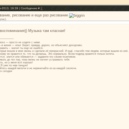
р-2013, 19:39 | Сообщение #
3
вание, рисование и еще раз рисование
ртис
)
 воспоминания)) Музыка там класная!
лохо — просто не ходите с ними.
в жизни — опыт. Берет, правда, дорого, но объясняет доходчиво.
авить – значит ты еще не ошибся.
орые вошли в мою жизнь и сделали её прекрасной. И ещё, спасибо тем людям, которые вышли из неё,
, кому не нравится то, что ты делаешь. Это нормально. Всем подряд нравятся только котята.
ается, злится или обижается — задавите его своим позитивом.
вать до тех пор, пока жизнь не начнет устраивать тебя.
ть, но у меня всё хорошо!
 Я уже по ним танцую!
йтесь каждой мелочи и не нервничайте из-за каждой сволочи.
о сегодня