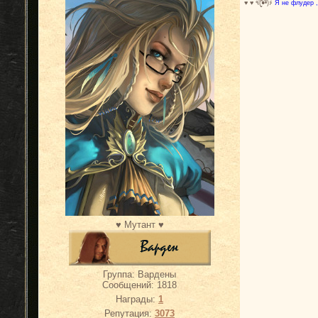
♥ ♥ ٩(̾●̮̮̃̾•̃̾)۶
Я не флудер ,
♥ Мутант ♥
Группа: Вардены
Сообщений:
1818
Награды:
1
Репутация:
3073