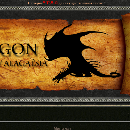
5038-й
Сегодня
день существования сайта
[
Мини-чат