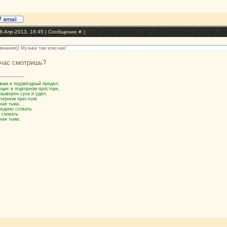
8-Апр-2013, 16:45 | Сообщение #
6
инания)) Музыка там класная!
йчас смотришь?
кам в подзвёздный предел,
ящих в подгорном просторе,
 выверен срок и удел,
 черном престоле
ная тьма.
оедино созвать
 сковать
ная тьма.