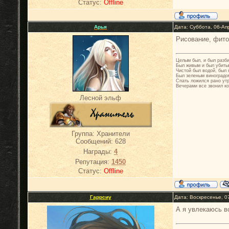
Статус:
Offline
Арья
Дата: Суббота, 06-Ап
Рисование, фито
Целым был, и был разб
Был живым и был убиты
Чистой был водой, был 
Был зеленым виноградо
Спать ложился рано ут
Вечерами все звонил ко
Лесной эльф
Группа: Хранители
Сообщений:
628
Награды:
4
Репутация:
1450
Статус:
Offline
Гаррсиу
Дата: Воскресенье, 0
А я увлекаюсь в