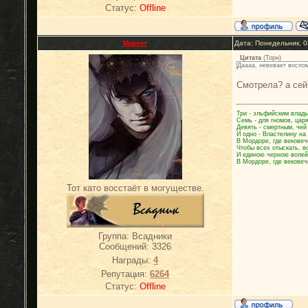
Статус:
Offline
Моргот
Дата: Понедельник, 0
Цитата
(
Торн
)
Даааа, невевает воспом
Смотрела? а се
Три - эльфийским влады
Семь - для гномов, цар
Девять - смертным, чей
И одно - Властелину на
В Мордоре, где вековеч
Чтобы всех отыскать, в
И единою черною волей
В Мордоре, где вековеч
Тот като восстаёт в могуществе.
Группа: Всадники
Сообщений:
3326
Награды:
4
Репутация:
6264
Статус:
Offline