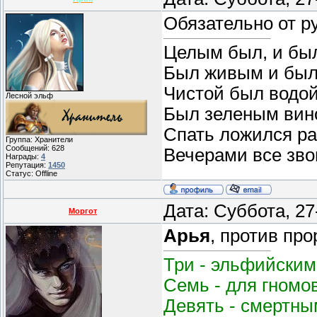
Обязательно от р
Целым был, и бы
Был живым и был
Чистой был водой
Лесной эльф
Был зеленым вин
Спать ложился ра
Группа: Хранители
Сообщений:
628
Вечерами все звон
Награды:
4
Репутация:
1450
Статус:
Offline
Дата: Суббота, 27
Моргот
Арья
, против про
Три - эльфийским
Семь - для гномо
Девять - смертным