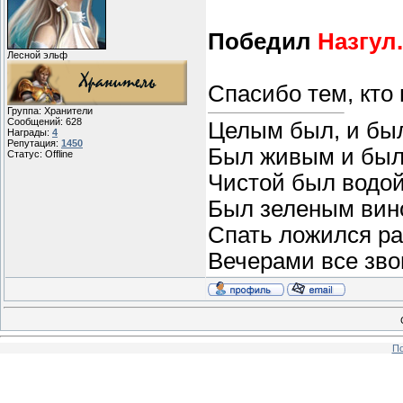
Победил
Назгул.
Лесной эльф
Спасибо тем, кто 
Группа: Хранители
Сообщений:
628
Целым был, и бы
Награды:
4
Репутация:
1450
Был живым и был
Статус:
Offline
Чистой был водой
Был зеленым вин
Спать ложился ра
Вечерами все звон
По