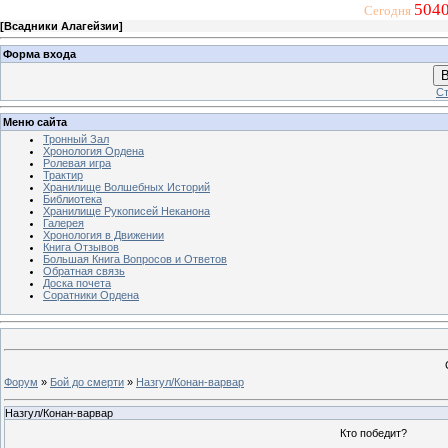
5040
Сегодня
[
Всадники Алагейзии
]
Форма входа
В
Ст
Меню сайта
Тронный Зал
Хронология Ордена
Ролевая игра
Трактир
Хранилище Волшебных Историй
Библиотека
Хранилище Рукописей Неканона
Галерея
Хронология в Движении
Книга Отзывов
Большая Книга Вопросов и Ответов
Обратная связь
Доска почета
Соратники Ордена
Форум
»
Бой до смерти
»
Назгул/Конан-варвар
Назгул/Конан-варвар
Кто победит?