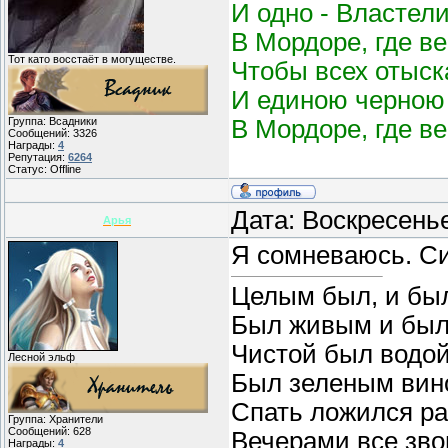
И одно - Властел
В Мордоре, где в
Тот като восстаёт в могуществе.
Чтобы всех отыск
И единою черною 
В Мордоре, где в
Группа: Всадники
Сообщений:
3326
Награды:
4
Репутация:
6264
Статус:
Offline
Дата: Воскресенье
Арья
Я сомневаюсь. С
Целым был, и бы
Был живым и был
Чистой был водой
Лесной эльф
Был зеленым вин
Спать ложился ра
Группа: Хранители
Сообщений:
628
Вечерами все звон
Награды:
4