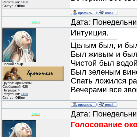
Репутация:
1450
Статус:
Offline
Дата: Понедельни
Арья
Интуиция.
Целым был, и бы
Был живым и был
Чистой был водой
Лесной эльф
Был зеленым вин
Спать ложился ра
Группа: Хранители
Сообщений:
628
Вечерами все звон
Награды:
4
Репутация:
1450
Статус:
Offline
Дата: Понедельни
Арья
Голосование ок