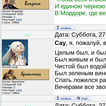
И единою черною 
В Мордоре, где в
Группа: Всадники
Сообщений:
3326
Награды:
4
Репутация:
6264
Статус:
Offline
Дата: Суббота, 27
Арья
Сау
, я, пожалуй,
Целым был, и бы
Был живым и был
Чистой был водой
Лесной эльф
Был зеленым вин
Спать ложился ра
Группа: Хранители
Сообщений:
628
Вечерами все звон
Награды:
4
Репутация:
1450
Статус:
Offline
Дата: Суббота, 27
Арья