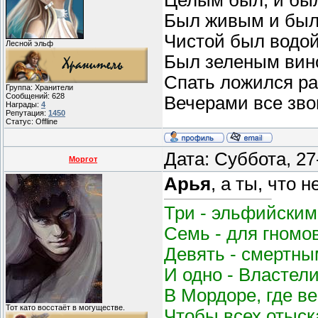
Был живым и был
Чистой был водой
Лесной эльф
Был зеленым вин
Спать ложился ра
Группа: Хранители
Сообщений:
628
Вечерами все звон
Награды:
4
Репутация:
1450
Статус:
Offline
Дата: Суббота, 27
Моргот
Арья
, а ты, что 
Три - эльфийским
Семь - для гномо
Девять - смертным
И одно - Властел
В Мордоре, где в
Тот като восстаёт в могуществе.
Чтобы всех отыск