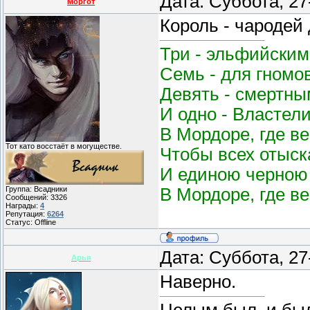
Дата: Суббота, 27
Моргот
Король - чародей
Три - эльфийским
Семь - для гномо
Девять - смертным
И одно - Властел
В Мордоре, где в
Тот като восстаёт в могуществе.
Чтобы всех отыск
И единою черною 
В Мордоре, где в
Группа: Всадники
Сообщений:
3326
Награды:
4
Репутация:
6264
Статус:
Offline
Дата: Суббота, 27
Арья
Наверно.
Целым был, и бы