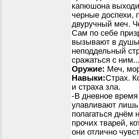
капюшона выходит
черные доспехи, 
двуручный меч. Ч
Сам по себе призр
вызывают в душы
неподдельный ст
сражаться с ним..
Оружие:
Меч, мор
Навыки:
Страх. К
и страха зла.
-В дневное время
улавливают лишь 
полагаться днём н
прочих тварей, ко
они отлично чувс