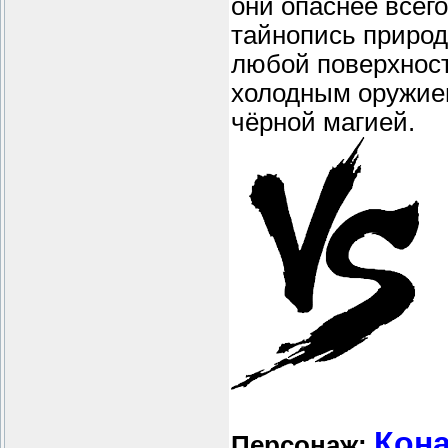
они опаснее всег
тайнопись природ
любой поверхност
холодным оружием
чёрной магией.
Кон
Персонаж: