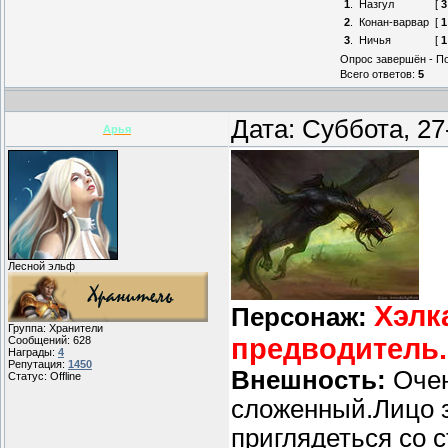
1
.
Назгул
[
3
2
.
Конан-варвар
[
1
3
.
Ничья
[
1
Опрос завершён - По
Всего ответов:
5
Дата: Суббота, 27
Арья
Лесной эльф
Хэлк
Персонаж:
Группа: Хранители
предводитель.
Сообщений:
628
Награды:
4
Репутация:
1450
Внешность:
Очен
Статус:
Offline
сложенный.Лицо 
приглядеться со с