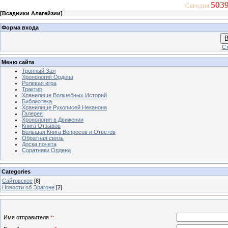
5039
Сегодня
[
Всадники Алагейзии
]
Форма входа
В
Ст
Меню сайта
Тронный Зал
Хронология Ордена
Ролевая игра
Трактир
Хранилище Волшебных Историй
Библиотека
Хранилище Рукописей Неканона
Галерея
Хронология в Движении
Книга Отзывов
Большая Книга Вопросов и Ответов
Обратная связь
Доска почета
Соратники Ордена
Categories
Сайтовское
[8]
Новости об Эрагоне
[2]
Имя отправителя
*
: