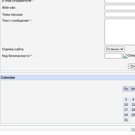
E-mail отправителя
*
:
Web-site:
Тема письма:
Текст сообщения
*
:
Оценка сайта:
Код безопасности
*
:
Calendar
Пн
Вт
3
4
10
11
17
18
24
25
31
По