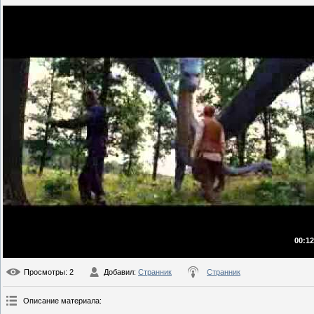
00:12
Просмотры
: 2
Добавил
:
Странник
Странник
Описание материала
: