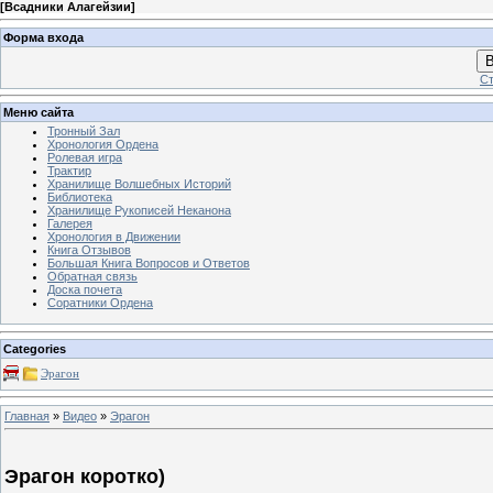
[
Всадники Алагейзии
]
Форма входа
В
Ст
Меню сайта
Тронный Зал
Хронология Ордена
Ролевая игра
Трактир
Хранилище Волшебных Историй
Библиотека
Хранилище Рукописей Неканона
Галерея
Хронология в Движении
Книга Отзывов
Большая Книга Вопросов и Ответов
Обратная связь
Доска почета
Соратники Ордена
Categories
Эрагон
Главная
»
Видео
»
Эрагон
Эрагон коротко)