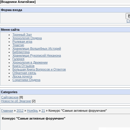
[
Всадники Алагейзии
]
Форма входа
В
Ст
Меню сайта
Тронный Зал
Хронология Ордена
Ролевая игра
Трактир
Хранилище Волшебных Историй
Библиотека
Хранилище Рукописей Неканона
Галерея
Хронология в Движении
Книга Отзывов
Большая Книга Вопросов и Ответов
Обратная связь
Доска почета
Соратники Ордена
Categories
Сайтовское
[8]
Новости об Эрагоне
[2]
Главная
»
2012
»
Ноябрь
»
21
» Конкурс "Самые активные форумчане"
Конкурс "Самые активные форумчане"