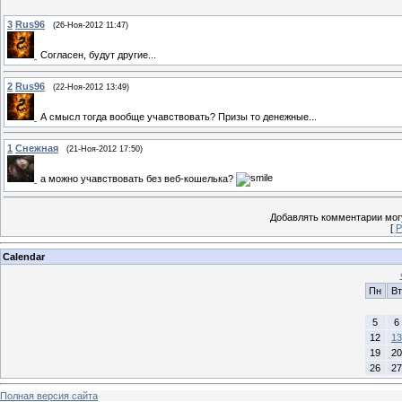
3
Rus96
(26-Ноя-2012 11:47)
Согласен, будут другие...
2
Rus96
(22-Ноя-2012 13:49)
А смысл тогда вообще учавствовать? Призы то денежные...
1
Снежная
(21-Ноя-2012 17:50)
а можно учавствовать без веб-кошелька?
Добавлять комментарии могу
[
Р
Calendar
Пн
Вт
5
6
12
13
19
20
26
27
Полная версия сайта