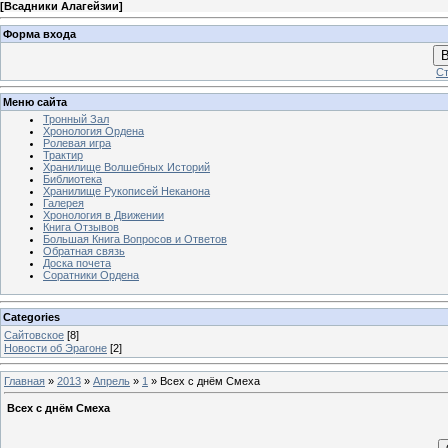
[
Всадники Алагейзии
]
Форма входа
В
Ст
Меню сайта
Тронный Зал
Хронология Ордена
Ролевая игра
Трактир
Хранилище Волшебных Историй
Библиотека
Хранилище Рукописей Неканона
Галерея
Хронология в Движении
Книга Отзывов
Большая Книга Вопросов и Ответов
Обратная связь
Доска почета
Соратники Ордена
Categories
Сайтовское
[8]
Новости об Эрагоне
[2]
Главная
»
2013
»
Апрель
»
1
» Всех с днём Смеха
Всех с днём Смеха