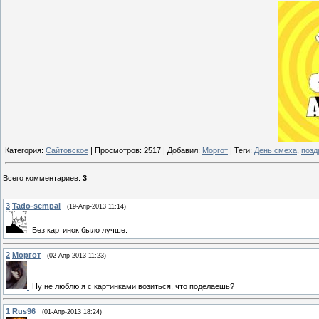
Категория
:
Сайтовское
|
Просмотров
: 2517 |
Добавил
:
Моргот
|
Теги
:
День смеха
,
позд
Всего комментариев
:
3
3
Tado-sempai
(19-Апр-2013 11:14)
Без картинок было лучше.
2
Моргот
(02-Апр-2013 11:23)
Ну не люблю я с картинками возиться, что поделаешь?
1
Rus96
(01-Апр-2013 18:24)