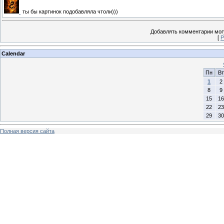
ты бы картинок подобавляла чтоли)))
Добавлять комментарии могу
[
Р
Calendar
Пн
Вт
1
2
8
9
15
16
22
23
29
30
Полная версия сайта