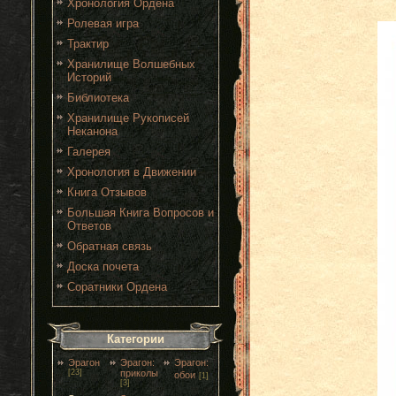
Хронология Ордена
Ролевая игра
Трактир
Хранилище Волшебных
Историй
Библиотека
Хранилище Рукописей
Неканона
Галерея
Хронология в Движении
Книга Отзывов
Большая Книга Вопросов и
Ответов
Обратная связь
Доска почета
Соратники Ордена
Категории
Эрагон
Эрагон:
Эрагон:
[23]
приколы
обои
[1]
[3]