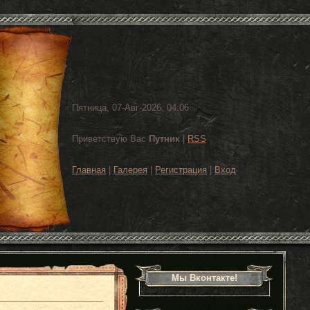
Пятница, 07-Авг-2026, 04:06
Приветствую Вас
Путник
|
RSS
Главная
|
Галерея
|
Регистрация
|
Вход
Мы Вконтакте!