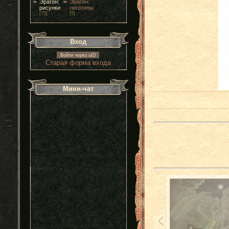
Эрагон:
Эрагон:
рисунки
логотипы
[75]
[5]
Вход
Войти через uID
Старая форма входа
Мини-чат