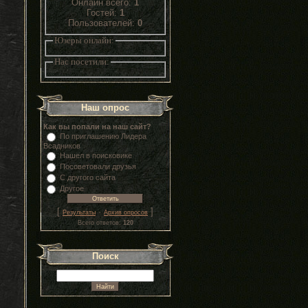
Онлайн всего:
1
Гостей:
1
Пользователей:
0
Юзеры онлайн:
Нас посетили:
Наш опрос
Как вы попали на наш сайт?
По приглашению Лидера
Всадников
Нашел в поисковике
Посоветовали друзья
С другого сайта
Другое
[
·
]
Результаты
Архив опросов
Всего ответов:
120
Поиск