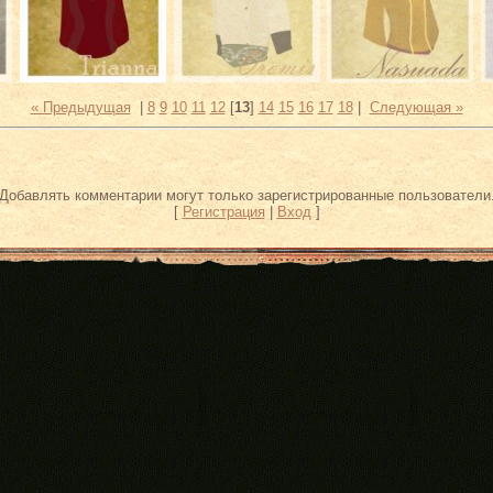
« Предыдущая
|
8
9
10
11
12
[
13
]
14
15
16
17
18
|
Следующая »
Добавлять комментарии могут только зарегистрированные пользователи
[
Регистрация
|
Вход
]