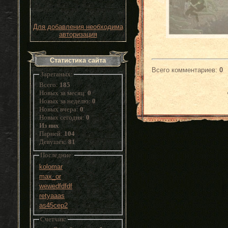
Для добавления необходима
авторизация
Статистика сайта
Всего комментариев
:
0
Зареганых:
Всего:
185
Новых за месяц:
0
Новых за неделю:
0
Новых вчера:
0
Новых сегодня:
0
Из них
Парней:
104
Девушек:
81
Последние:
kolomar
max_or
wewedfdfdf
retyaaas
as45cep2
Счетчик: