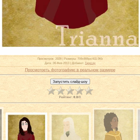
Просмотров
: 2028 |
Размеры
: 709x866px/411.0Kb
Дата
: 06-Фев-2013 |
Добавил
:
Гаррсиу
Просмотреть фотографию в реальном размере
Рейтинг
:
0.0
/
0