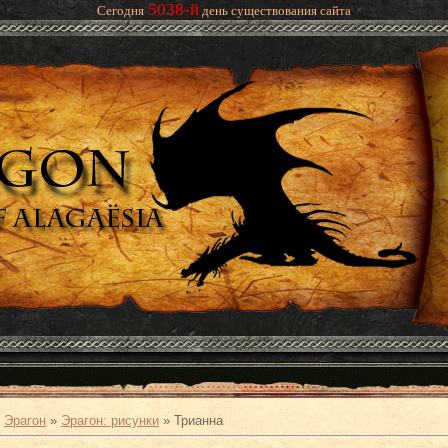
5038-й
Сегодня
день существования сайта
»
Эрагон
»
Эрагон: рисунки
» Трианна