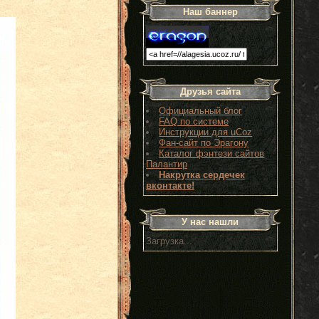
Наш баннер
Друзья сайта
Официальный блог
FAQ по системе
Инструкции для uCoz
Фан-сайт по Эрагону
Каталог фэнтези сайтов
Палантир
Накрутка сердечек
вконтакте!
У нас нашли
Загрузка...