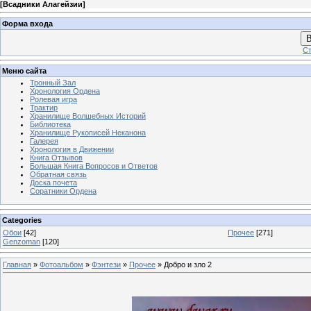
[
Всадники Алагейзии
]
Форма входа
В
Ст
Меню сайта
Тронный Зал
Хронология Ордена
Ролевая игра
Трактир
Хранилище Волшебных Историй
Библиотека
Хранилище Рукописей Неканона
Галерея
Хронология в Движении
Книга Отзывов
Большая Книга Вопросов и Ответов
Обратная связь
Доска почета
Соратники Ордена
Categories
Обои
[42]
Прочее
[271]
Genzoman
[120]
Главная
»
Фотоальбом
»
Фэнтези
»
Прочее
» Добро и зло 2