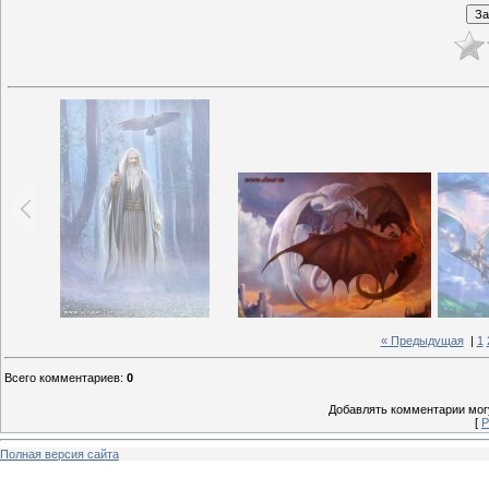
« Предыдущая
|
1
Всего комментариев
:
0
Добавлять комментарии могу
[
Р
Полная версия сайта