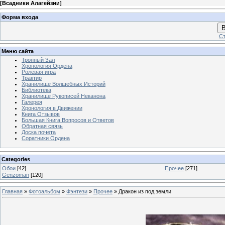
[
Всадники Алагейзии
]
Форма входа
В
Ст
Меню сайта
Тронный Зал
Хронология Ордена
Ролевая игра
Трактир
Хранилище Волшебных Историй
Библиотека
Хранилище Рукописей Неканона
Галерея
Хронология в Движении
Книга Отзывов
Большая Книга Вопросов и Ответов
Обратная связь
Доска почета
Соратники Ордена
Categories
Обои
[42]
Прочее
[271]
Genzoman
[120]
Главная
»
Фотоальбом
»
Фэнтези
»
Прочее
» Дракон из под земли