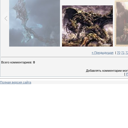
« Предыдущая
|
70
71
7
Всего комментариев
:
0
Добавлять комментарии могу
[
Р
Полная версия сайта