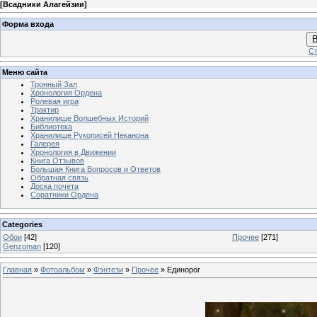
[
Всадники Алагейзии
]
Форма входа
В
Ст
Меню сайта
Тронный Зал
Хронология Ордена
Ролевая игра
Трактир
Хранилище Волшебных Историй
Библиотека
Хранилище Рукописей Неканона
Галерея
Хронология в Движении
Книга Отзывов
Большая Книга Вопросов и Ответов
Обратная связь
Доска почета
Соратники Ордена
Categories
Обои
[42]
Прочее
[271]
Genzoman
[120]
Главная
»
Фотоальбом
»
Фэнтези
»
Прочее
» Единорог