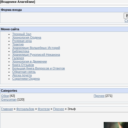
[
Всадники Алагейзии
]
Форма входа
В
Ст
Меню сайта
Тронный Зал
Хронология Ордена
Ролевая игра
Трактир
Хранилище Волшебных Историй
Библиотека
Хранилище Рукописей Неканона
Галерея
Хронология в Движении
Книга Отзывов
Большая Книга Вопросов и Ответов
Обратная связь
Доска почета
Соратники Ордена
Categories
Обои
[42]
Прочее
[271]
Genzoman
[120]
Главная
»
Фотоальбом
»
Фэнтези
»
Прочее
» Эльф