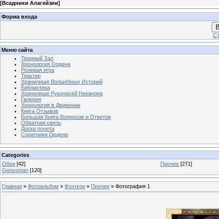
[
Всадники Алагейзии
]
Форма входа
В
Ст
Меню сайта
Тронный Зал
Хронология Ордена
Ролевая игра
Трактир
Хранилище Волшебных Историй
Библиотека
Хранилище Рукописей Неканона
Галерея
Хронология в Движении
Книга Отзывов
Большая Книга Вопросов и Ответов
Обратная связь
Доска почета
Соратники Ордена
Categories
Обои
[42]
Прочее
[271]
Genzoman
[120]
Главная
»
Фотоальбом
»
Фэнтези
»
Прочее
» Фотография 1