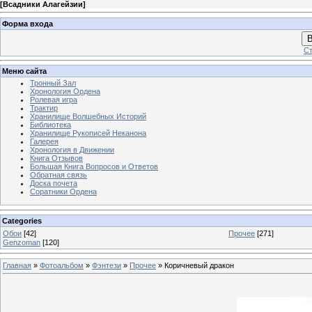
[
Всадники Алагейзии
]
Форма входа
В
Ст
Меню сайта
Тронный Зал
Хронология Ордена
Ролевая игра
Трактир
Хранилище Волшебных Историй
Библиотека
Хранилище Рукописей Неканона
Галерея
Хронология в Движении
Книга Отзывов
Большая Книга Вопросов и Ответов
Обратная связь
Доска почета
Соратники Ордена
Categories
Обои
[42]
Прочее
[271]
Genzoman
[120]
Главная
»
Фотоальбом
»
Фэнтези
»
Прочее
» Коричневый дракон