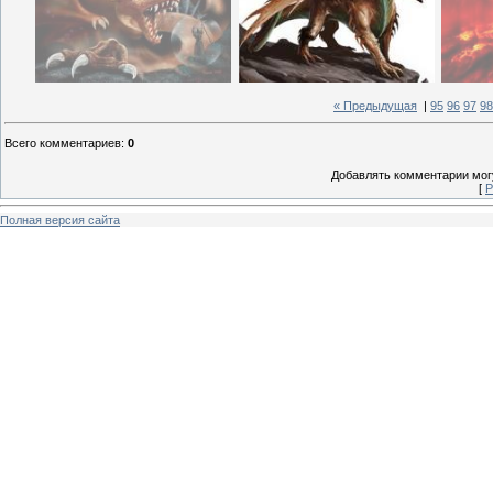
« Предыдущая
|
95
96
97
98
Всего комментариев
:
0
Добавлять комментарии могу
[
Р
Полная версия сайта