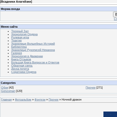
[
Всадники Алагейзии
]
Форма входа
В
Ст
Меню сайта
Тронный Зал
Хронология Ордена
Ролевая игра
Трактир
Хранилище Волшебных Историй
Библиотека
Хранилище Рукописей Неканона
Галерея
Хронология в Движении
Книга Отзывов
Большая Книга Вопросов и Ответов
Обратная связь
Доска почета
Соратники Ордена
Categories
Обои
[42]
Прочее
[271]
Genzoman
[120]
Главная
»
Фотоальбом
»
Фэнтези
»
Прочее
» Ночной дракон