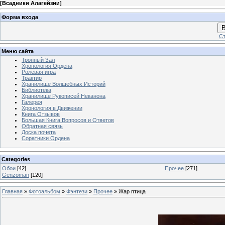
[
Всадники Алагейзии
]
Форма входа
В
Ст
Меню сайта
Тронный Зал
Хронология Ордена
Ролевая игра
Трактир
Хранилище Волшебных Историй
Библиотека
Хранилище Рукописей Неканона
Галерея
Хронология в Движении
Книга Отзывов
Большая Книга Вопросов и Ответов
Обратная связь
Доска почета
Соратники Ордена
Categories
Обои
[42]
Прочее
[271]
Genzoman
[120]
Главная
»
Фотоальбом
»
Фэнтези
»
Прочее
» Жар птица