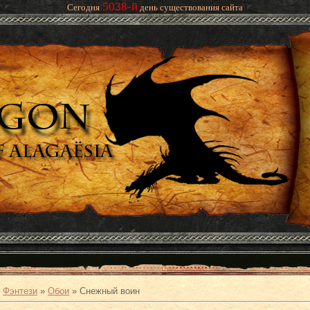
5038-й
Сегодня
день существования сайта
»
Фэнтези
»
Обои
» Снежный воин