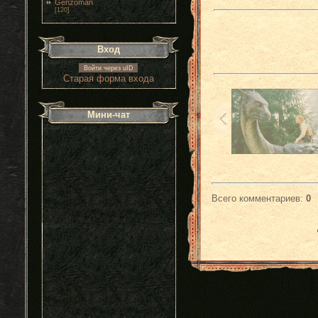
Genzoman
[120]
Вход
Войти через uID
Старая форма входа
Мини-чат
Всего комментариев
:
0