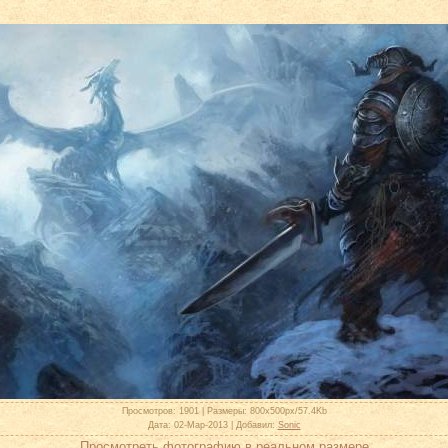
Просмотров
: 1901 |
Размеры
: 800x500px/57.4Kb
Дата
: 02-Мар-2013 |
Добавил
:
Sonic
Просмотреть фотографию в реальном размере