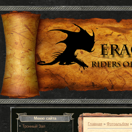
Меню сайта
Главная
»
Фотоальбом
Тронный Зал