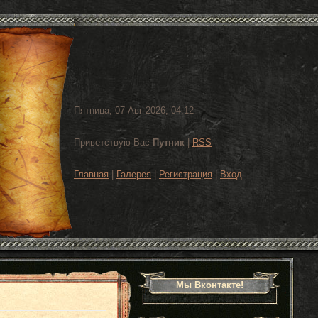
Пятница, 07-Авг-2026, 04:12
Приветствую Вас
Путник
|
RSS
Главная
|
Галерея
|
Регистрация
|
Вход
Мы Вконтакте!