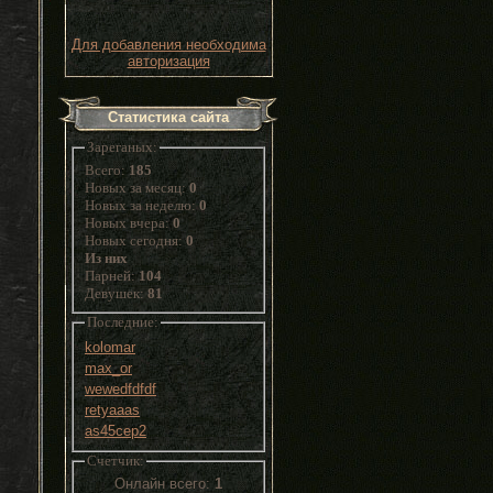
Для добавления необходима
авторизация
Статистика сайта
Зареганых:
Всего:
185
Новых за месяц:
0
Новых за неделю:
0
Новых вчера:
0
Новых сегодня:
0
Из них
Парней:
104
Девушек:
81
Последние:
kolomar
max_or
wewedfdfdf
retyaaas
as45cep2
Счетчик:
Онлайн всего:
1