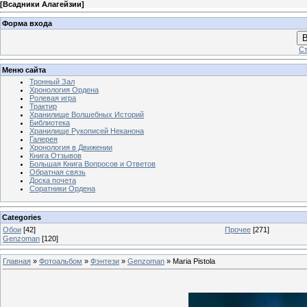
[
Всадники Алагейзии
]
Форма входа
В
Ст
Меню сайта
Тронный Зал
Хронология Ордена
Ролевая игра
Трактир
Хранилище Волшебных Историй
Библиотека
Хранилище Рукописей Неканона
Галерея
Хронология в Движении
Книга Отзывов
Большая Книга Вопросов и Ответов
Обратная связь
Доска почета
Соратники Ордена
Categories
Обои
[42]
Прочее
[271]
Genzoman
[120]
Главная
»
Фотоальбом
»
Фэнтези
»
Genzoman
» Maria Pistola