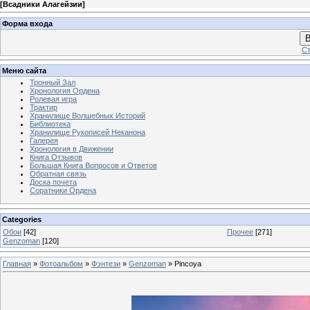
[
Всадники Алагейзии
]
Форма входа
В
Ст
Меню сайта
Тронный Зал
Хронология Ордена
Ролевая игра
Трактир
Хранилище Волшебных Историй
Библиотека
Хранилище Рукописей Неканона
Галерея
Хронология в Движении
Книга Отзывов
Большая Книга Вопросов и Ответов
Обратная связь
Доска почета
Соратники Ордена
Categories
Обои
[42]
Прочее
[271]
Genzoman
[120]
Главная
»
Фотоальбом
»
Фэнтези
»
Genzoman
» Pincoya