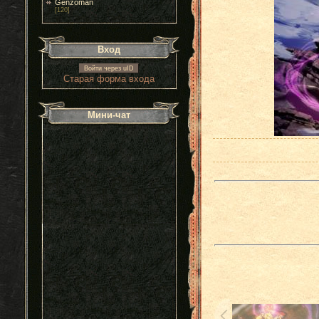
Genzoman
[120]
Вход
Войти через uID
Старая форма входа
Мини-чат