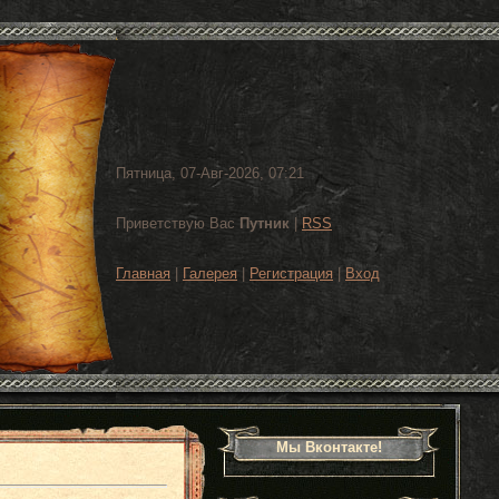
Пятница, 07-Авг-2026, 07:21
Приветствую Вас
Путник
|
RSS
Главная
|
Галерея
|
Регистрация
|
Вход
Мы Вконтакте!