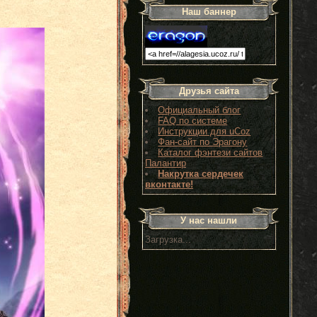
Наш баннер
Друзья сайта
Официальный блог
FAQ по системе
Инструкции для uCoz
Фан-сайт по Эрагону
Каталог фэнтези сайтов
Палантир
Накрутка сердечек
вконтакте!
У нас нашли
Загрузка...