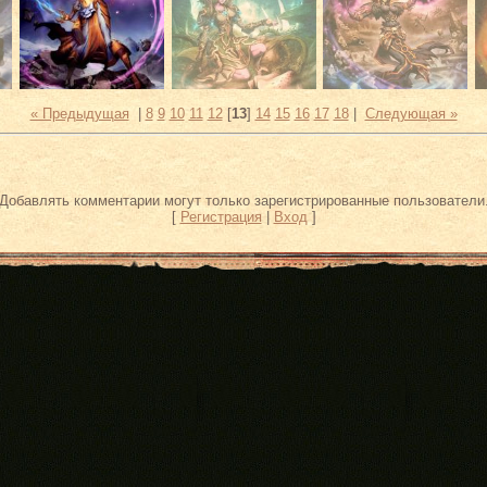
« Предыдущая
|
8
9
10
11
12
[
13
]
14
15
16
17
18
|
Следующая »
Добавлять комментарии могут только зарегистрированные пользователи
[
Регистрация
|
Вход
]