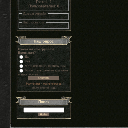
Гостей:
1
Пользователей:
0
Юзеры онлайн:
Нас посетили:
Наш опрос
Нужна ли нам группа в
Вконтакте?
Да
Нет
А кто его знает, не сижу там
Готов стать даже ее админом
и заняться ей
[
·
]
Результаты
Архив опросов
Всего ответов:
106
Поиск