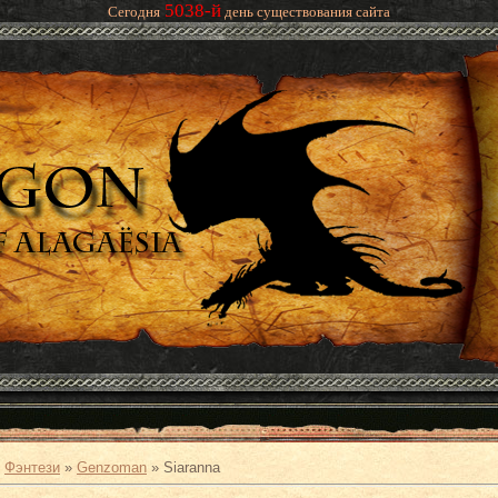
5038-й
Сегодня
день существования сайта
»
Фэнтези
»
Genzoman
» Siaranna