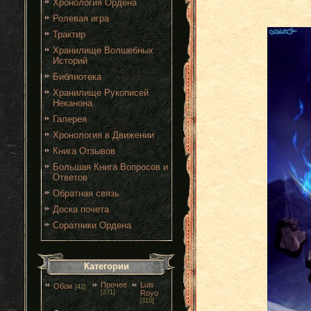
Хронология Ордена
Ролевая игра
Трактир
Хранилище Волшебных
Историй
Библиотека
Хранилище Рукописей
Неканона
Галерея
Хронология в Движении
Книга Отзывов
Большая Книга Вопросов и
Ответов
Обратная связь
Доска почета
Соратники Ордена
Категории
Прочее
Luis
Обои
[42]
[271]
Royo
[110]