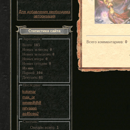
Для добавления необходима
авторизация
Статистика сайта
Зареганых:
Всего комментариев
:
0
Всего:
185
Новых за месяц:
0
Новых за неделю:
0
Новых вчера:
0
Новых сегодня:
0
Из них
Парней:
104
Девушек:
81
Последние:
kolomar
max_or
wewedfdfdf
retyaaas
as45cep2
Счетчик:
Онлайн всего:
1