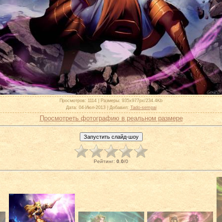
Просмотров
: 1114 |
Размеры
: 935x977px/234.4Kb
Дата
: 04-Июл-2013 |
Добавил
:
Tado-sempai
Просмотреть фотографию в реальном размере
Рейтинг
:
0.0
/
0