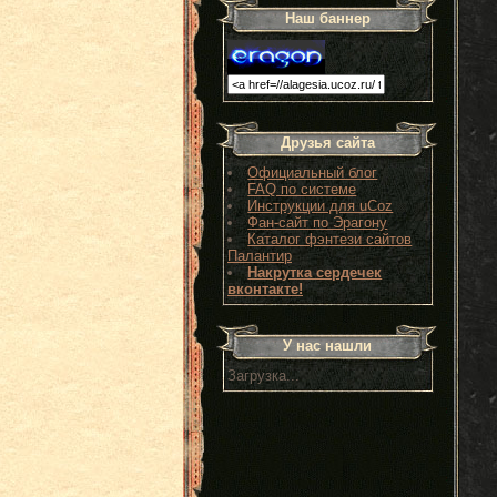
Наш баннер
Друзья сайта
Официальный блог
FAQ по системе
Инструкции для uCoz
Фан-сайт по Эрагону
Каталог фэнтези сайтов
Палантир
Накрутка сердечек
вконтакте!
У нас нашли
Загрузка...