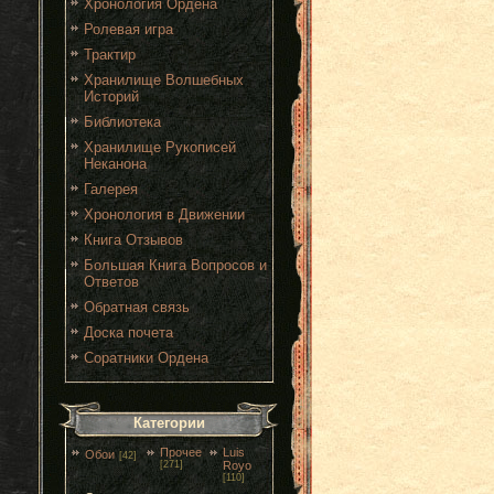
Хронология Ордена
Ролевая игра
Трактир
Хранилище Волшебных
Историй
Библиотека
Хранилище Рукописей
Неканона
Галерея
Хронология в Движении
Книга Отзывов
Большая Книга Вопросов и
Ответов
Обратная связь
Доска почета
Соратники Ордена
Категории
Прочее
Luis
Обои
[42]
[271]
Royo
[110]