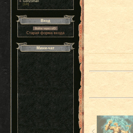
Genzoman
[120]
Вход
Войти через uID
Старая форма входа
Мини-чат