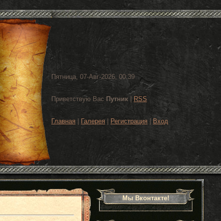
Пятница, 07-Авг-2026, 00:39
Приветствую Вас
Путник
|
RSS
Главная
|
Галерея
|
Регистрация
|
Вход
Мы Вконтакте!