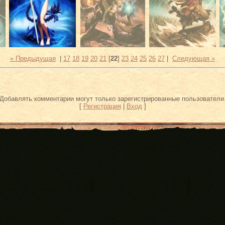
« Предыдущая
|
17
18
19
20
21
[
22
]
23
24
25
26
27
|
Следующая »
Добавлять комментарии могут только зарегистрированные пользователи
[
Регистрация
|
Вход
]