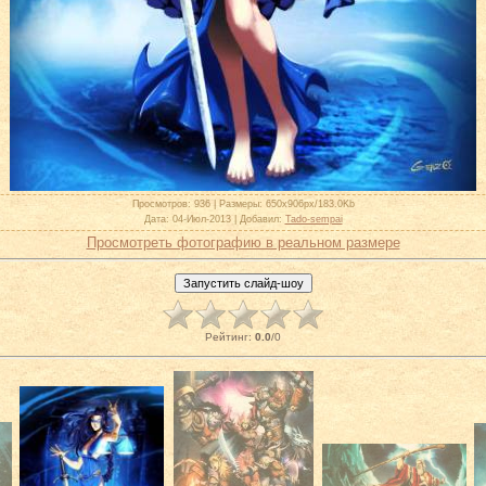
Просмотров
: 936 |
Размеры
: 650x906px/183.0Kb
Дата
: 04-Июл-2013 |
Добавил
:
Tado-sempai
Просмотреть фотографию в реальном размере
Рейтинг
:
0.0
/
0