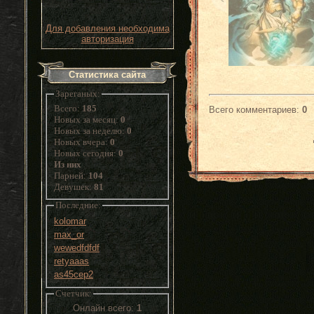
Для добавления необходима
авторизация
Статистика сайта
Зареганых:
Всего:
185
Всего комментариев
:
0
Новых за месяц:
0
Новых за неделю:
0
Новых вчера:
0
Новых сегодня:
0
Из них
Парней:
104
Девушек:
81
Последние:
kolomar
max_or
wewedfdfdf
retyaaas
as45cep2
Счетчик:
Онлайн всего:
1