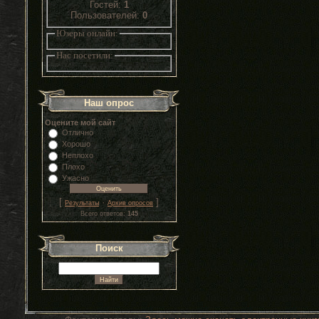
Гостей:
1
Пользователей:
0
Юзеры онлайн:
Нас посетили:
Наш опрос
Оцените мой сайт
Отлично
Хорошо
Неплохо
Плохо
Ужасно
[
·
]
Результаты
Архив опросов
Всего ответов:
145
Поиск