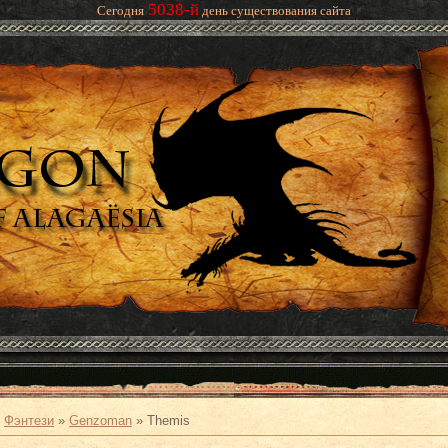
5038-й
Сегодня
день существования сайта
»
Фэнтези
»
Genzoman
» Themis