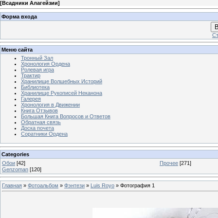
[
Всадники Алагейзии
]
Форма входа
В
Ст
Меню сайта
Тронный Зал
Хронология Ордена
Ролевая игра
Трактир
Хранилище Волшебных Историй
Библиотека
Хранилище Рукописей Неканона
Галерея
Хронология в Движении
Книга Отзывов
Большая Книга Вопросов и Ответов
Обратная связь
Доска почета
Соратники Ордена
Categories
Обои
[42]
Прочее
[271]
Genzoman
[120]
Главная
»
Фотоальбом
»
Фэнтези
»
Luis Royo
» Фотография 1